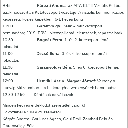
9:45
Kárpáti Andrea
, az MTA-ELTE Vizuális Kultúra
Szakmódszertani Kutatócsoport vezetője: A vizuális kommunikációs
képesség: közlés képekben, 6-14 éves korig
10:00
Garamvölgyi Béla
: A munkacsoport
bemutatása; 2019. FRV – visszapillantó; elemzések, tapasztalatok.
10:30
Bognár Petra
: 1. és 2. korcsoport témái,
feladatai.
11:00
Dezső Ilona
: 3. és 4. korcsoport témái,
feladatai.
11:30
Garamvölgyi Béla
: 5. és 6. korcsoport témái,
feladatai.
12:00
Hemrik László, Magyar József
: Verseny a
Ludwig Múzeumban – a III. kategória versenyének bemutatása
12:30-12:50 Kérdések és válaszok
Minden kedves érdeklődőt szeretettel várunk!
Üdvözlettel a VIMM29 szervezői:
Kárpáti Andrea, Gaul-Ács Ágnes, Gaul Emil, Zombori Béla és
Garamvölgyi Béla