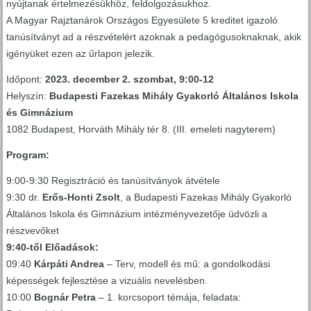
nyújtanak értelmezésükhöz, feldolgozásukhoz.
A Magyar Rajztanárok Országos Egyesülete 5 kreditet igazoló
tanúsítványt ad a részvételért azoknak a pedagógusoknaknak, akik
igényüket ezen az űrlapon jelezik.
Időpont:
2023. december 2. szombat, 9:00-12
Helyszín:
Budapesti Fazekas Mihály Gyakorló Általános Iskola
és Gimnázium
1082 Budapest, Horváth Mihály tér 8. (III. emeleti nagyterem)
Program:
9:00-9:30 Regisztráció és tanúsítványok átvétele
9:30 dr.
Erős-Honti Zsolt
, a Budapesti Fazekas Mihály Gyakorló
Általános Iskola és Gimnázium intézményvezetője üdvözli a
részvevőket
9:40-től Előadások:
09:40
Kárpáti Andrea
– Terv, modell és mű: a gondolkodási
képességek fejlesztése a vizuális nevelésben.
10:00
Bognár Petra
– 1. korcsoport témája, feladata: