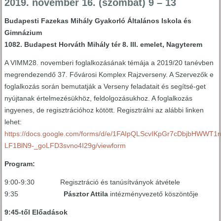
2019. november 16. (szombat) 9 – 13
Budapesti Fazekas Mihály Gyakorló Általános Iskola és
Gimnázium
1082. Budapest Horváth Mihály tér 8. III. emelet, Nagyterem
A VIMM28. novemberi foglalkozásának témája a 2019/20 tanévben
megrendezendő 37. Fővárosi Komplex Rajzverseny. A Szervezők e
foglalkozás során bemutatják a Verseny feladatait és segítsé-get
nyújtanak értelmezésükhöz, feldolgozásukhoz. A foglalkozás
ingyenes, de regisztrációhoz kötött. Regisztrálni az alábbi linken
lehet:
https://docs.google.com/forms/d/e/1FAIpQLScvIKpGr7cDbjbHWWT1
LF1BlN9-_goLFD3svno4I29g/viewform
Program:
9:00-9:30 Regisztráció és tanúsítványok átvétele
9:35
Pásztor Attila
intézményvezető köszöntője
9:45-től Előadások