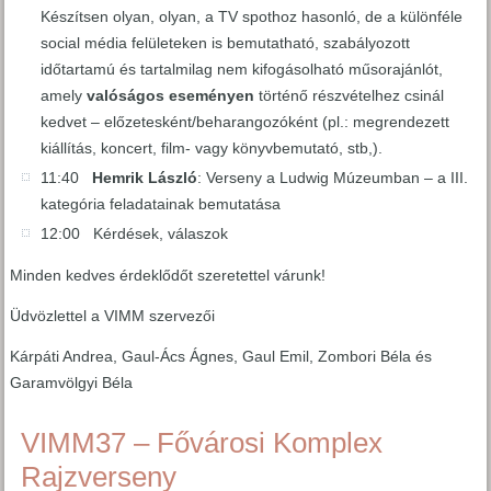
Készítsen olyan, olyan, a TV spothoz hasonló, de a különféle
social média felületeken is bemutatható, szabályozott
időtartamú és tartalmilag nem kifogásolható műsorajánlót,
amely
valóságos eseményen
történő részvételhez csinál
kedvet – előzetesként/beharangozóként (pl.: megrendezett
kiállítás, koncert, film- vagy könyvbemutató, stb,).
11:40
Hemrik László
: Verseny a Ludwig Múzeumban – a III.
kategória feladatainak bemutatása
12:00 Kérdések, válaszok
Minden kedves érdeklődőt szeretettel várunk!
Üdvözlettel a VIMM szervezői
Kárpáti Andrea, Gaul-Ács Ágnes, Gaul Emil, Zombori Béla és
Garamvölgyi Béla
VIMM37 – Fővárosi Komplex
Rajzverseny