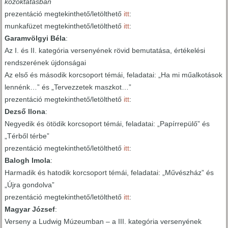
közoktatásban
prezentáció megtekinthető/letölthető
itt
:
munkafüzet megtekinthető/letölthető
itt
:
Garamvölgyi Béla
:
Az I. és II. kategória versenyének rövid bemutatása, értékelési
rendszerének újdonságai
Az első és második korcsoport témái, feladatai: „Ha mi műalkotások
lennénk…” és „Tervezzetek maszkot…”
prezentáció megtekinthető/letölthető
itt
:
Dezső Ilona
:
Negyedik és ötödik korcsoport témái, feladatai: „Papírrepülő” és
„Térből térbe”
prezentáció megtekinthető/letölthető
itt
:
Balogh Imola
:
Harmadik és hatodik korcsoport témái, feladatai: „Művészház” és
„Újra gondolva”
prezentáció megtekinthető/letölthető
itt
:
Magyar József
:
Verseny a Ludwig Múzeumban – a III. kategória versenyének