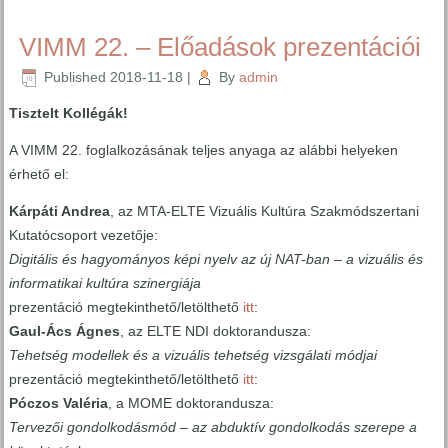
VIMM 22. – Előadások prezentációi
Published
2018-11-18
|
By
admin
Tisztelt Kollégák!
A VIMM 22. foglalkozásának teljes anyaga az alábbi helyeken
érhető el:
Kárpáti Andrea
, az MTA-ELTE Vizuális Kultúra Szakmódszertani
Kutatócsoport vezetője:
Digitális és hagyományos képi nyelv az új NAT-ban – a vizuális és
informatikai kultúra szinergiája
prezentáció megtekinthető/letölthető
itt
:
Gaul-Ács Ágnes
, az ELTE NDI doktorandusza:
Tehetség modellek és a vizuális tehetség vizsgálati módjai
prezentáció megtekinthető/letölthető
itt
:
Póczos Valéria
, a MOME doktorandusza:
Tervezői gondolkodásmód – az abduktív gondolkodás szerepe a