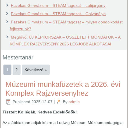
Fazekas Gimnázium – STEAM tagozat – Lufijárgány
Fazekas Gimnázium – STEAM tagozat – Golyópálya
Fazekas Gimnázium – STEAM tagozat – milyen gondolkodást
fejlesztünk?
Meghívó: ÚJ KÉPKORSZAK – ÖSSZETETT MONDATOK – A
KOMPLEX RAJZVERSENY 2026 LEGJOBB ALKOTÁSAI
Mestertanár
1
2
Következő »
Múzeumi munkafüzetek a 2026. évi
Komplex Rajzversenyhez
Published
2025-12-07
|
By
admin
Tisztelt Kollégák, Kedves Érdeklődők!
Az alábbiakban adjuk közre a Ludwig Múzeum Múzeumpedagógiai