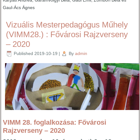
Kárpáti Andrea, Garamvölgyi Béla, Gaul Emil, Zombori Béla és
Gaul-Ács Ágnes
Vizuális Mesterpedagógus Műhely
(VIMM28.) : Fővárosi Rajzverseny
– 2020
Published
2019-10-19
|
By
admin
VIMM 28. foglalkozása: Fővárosi
Rajzverseny – 2020