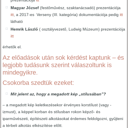
Magyar József
(festőművész, szaktanácsadó) prezentációja
itt
, a 2017-es Verseny (III. kategória) dokumentációja pedig
itt
látható
Hemrik László
( osztályvezető, Ludwig Múzeum) prezentációja
itt
érhetők el.
Az előadások után sok kérdést kaptunk – és
legjobb tudásunk szerint válaszoltunk is
mindegyikre.
Csokorba szedtük ezeket:
Mit jelent az, hogy a megadott kép „stílusában”?
– a megadott kép keletkezésekor érvényes korstílust (vagy -
izmust), a képpel korban és stílusban rokon képző- és
iparművészeti, építészeti alkotásokat érdemes feldolgozni, gyűjteni
a térbeli alkotás elkészítése előtt.