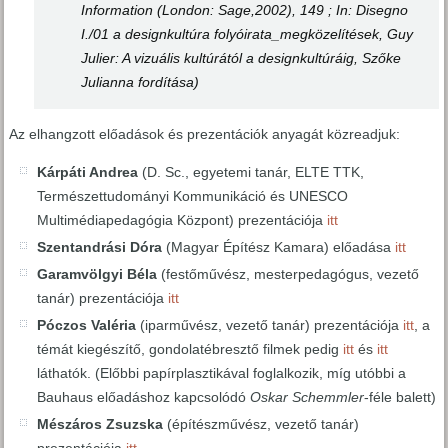
Information (London: Sage,2002), 149 ; In: Disegno
I./01 a designkultúra folyóirata_megközelítések,
Guy
Julier: A vizuális kultúrától a designkultúráig
, Szőke
Julianna fordítása)
Az elhangzott előadások és prezentációk anyagát közreadjuk:
Kárpáti Andrea
(D. Sc., egyetemi tanár, ELTE TTK,
Természettudományi Kommunikáció és UNESCO
Multimédiapedagógia Központ) prezentációja
itt
Szentandrási Dóra
(Magyar Építész Kamara) előadása
itt
Garamvölgyi Béla
(festőművész, mesterpedagógus, vezető
tanár) prezentációja
itt
Póczos Valéria
(iparművész, vezető tanár) prezentációja
itt
, a
témát kiegészítő, gondolatébresztő filmek pedig
itt
és
itt
láthatók. (Előbbi papírplasztikával foglalkozik, míg utóbbi a
Bauhaus előadáshoz kapcsolódó
Oskar Schemmler
-féle balett)
Mészáros Zsuzska
(építészművész, vezető tanár)
prezentációja
itt