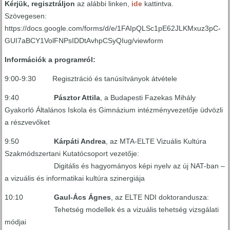
Kérjük, regisztráljon
az alábbi linken,
ide
kattintva.
Szövegesen:
https://docs.google.com/forms/d/e/1FAIpQLSc1pE62JLKMxuz3pC-
GUI7aBCY1VolFNPsIDDtAvhpCSyQIug/viewform
Információk a programról:
9:00-9:30 Regisztráció és tanúsítványok átvétele
9:40
Pásztor Attila
, a Budapesti Fazekas Mihály
Gyakorló Általános Iskola és Gimnázium intézményvezetője üdvözli
a részvevőket
9:50
Kárpáti Andrea
, az MTA-ELTE Vizuális Kultúra
Szakmódszertani Kutatócsoport vezetője:
Digitális és hagyományos képi nyelv az új NAT-ban –
a vizuális és informatikai kultúra szinergiája
10:10
Gaul-Ács Ágnes
, az ELTE NDI doktorandusza:
Tehetség modellek és a vizuális tehetség vizsgálati
módjai