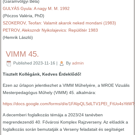
(Garamvölgyi Béla)
GULYÁS Gyula: A nagy M. M. 1992
(Póczos Valéria, PhD)
SZOKEROV, Teofan: Valamit akarok neked mondani (1983)
PETROV, Alekszndr Nyikolajevics: Repülőtér 1983
(Hemrik László)
VIMM 45.
Published
2023-11-16
|
By
admin
Tisztelt Kollégánk, Kedves Érdeklődő!
Ezen az űrlapon jelentkezhet a VIMM Műhelyére, a MROE Vizuális
Mesterpedagógus Műhely (VIMM) 45. alkalmára:
https://docs.google.com/forms/d/e/1FAIpQLSdLTV1PEI_FtUo4sYitW
A decemberi foglalkozás témája a 2023/24 tanévben
megrendezendő 40. Fővárosi Komplex Rajzverseny. Az előadók a
foglalkozás során bemutatják a Verseny feladatait és segítséget