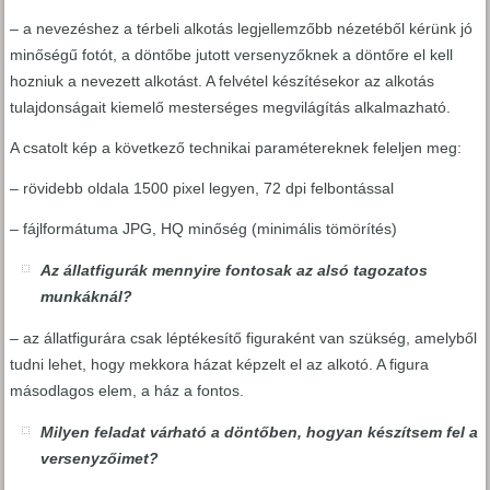
– a nevezéshez a térbeli alkotás legjellemzőbb nézetéből kérünk jó
minőségű fotót, a döntőbe jutott versenyzőknek a döntőre el kell
hozniuk a nevezett alkotást. A felvétel készítésekor az alkotás
tulajdonságait kiemelő mesterséges megvilágítás alkalmazható.
A csatolt kép a következő technikai paramétereknek feleljen meg:
– rövidebb oldala 1500 pixel legyen, 72 dpi felbontással
– fájlformátuma JPG, HQ minőség (minimális tömörítés)
Az állatfigurák mennyire fontosak az alsó tagozatos
munkáknál?
– az állatfigurára csak léptékesítő figuraként van szükség, amelyből
tudni lehet, hogy mekkora házat képzelt el az alkotó. A figura
másodlagos elem, a ház a fontos.
Milyen feladat várható a döntőben, hogyan készítsem fel a
versenyzőimet?