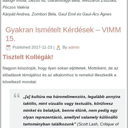
Balogh Imola, Dezső Ilu, Garamvölgyi Béla, Mészáros Zsuzska,
Póczos Valéria
Kárpáti Andrea, Zombori Béla, Gaul Emil és Gaul-Ács Ágnes
Gyakran Ismételt Kérdések – VIMM
15.
Published
2017-11-23
|
By
admin
Tisztelt Kollégák!
Nagyon köszönjük, hogy ilyen sokan eljöttetek. Mottóként, de az
előadások témájához és az alkalomhoz is remekül illeszkedik a
következő mondat:
„[a] kultúra ma háromdimenziós, legalább annyira
taktilis, mint vizuális vagy textuális, körülvesz
minket és belakjuk, benne élünk, nem pedig egy
olyan reprezentáció, amellyel valamely különálló
tartományban találkozunk”
(Scott Lash, Critique of