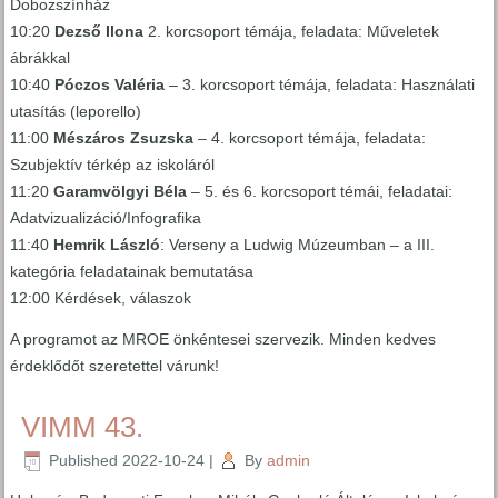
Dobozszínház
10:20
Dezső Ilona
2. korcsoport témája, feladata: Műveletek
ábrákkal
10:40
Póczos Valéria
– 3. korcsoport témája, feladata: Használati
utasítás (leporello)
11:00
Mészáros Zsuzska
– 4. korcsoport témája, feladata:
Szubjektív térkép az iskoláról
11:20
Garamvölgyi Béla
– 5. és 6. korcsoport témái, feladatai:
Adatvizualizáció/Infografika
11:40
Hemrik László
: Verseny a Ludwig Múzeumban – a III.
kategória feladatainak bemutatása
12:00 Kérdések, válaszok
A programot az MROE önkéntesei szervezik. Minden kedves
érdeklődőt szeretettel várunk!
VIMM 43.
Published
2022-10-24
|
By
admin