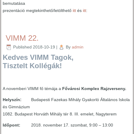
bemutatása
prezentáció megtekinthető/letölthető
itt
és
itt
:
VIMM 22.
Published
2018-10-19
|
By
admin
Kedves VIMM Tagok,
Tisztelt Kollégák!
A novemberi VIMM fő témája a
Fővárosi Komplex Rajzverseny.
Helyszín:
Budapesti Fazekas Mihály Gyakorló Általános Iskola
és Gimnázium
1082. Budapest Horváth Mihály tér 8. III. emelet, Nagyterem
Időpont:
2018. november 17. szombat, 9:00 – 13:00