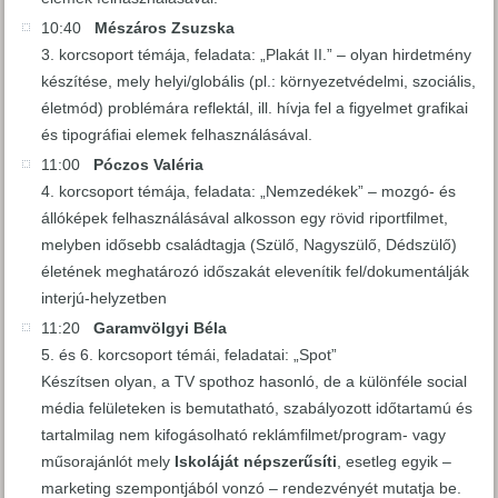
10:40
Mészáros Zsuzska
3. korcsoport témája, feladata: „Plakát II.” – olyan hirdetmény
készítése, mely helyi/globális (pl.: környezetvédelmi, szociális,
életmód) problémára reflektál, ill. hívja fel a figyelmet grafikai
és tipográfiai elemek felhasználásával.
11:00
Póczos Valéria
4. korcsoport témája, feladata: „Nemzedékek” – mozgó- és
állóképek felhasználásával alkosson egy rövid riportfilmet,
melyben idősebb családtagja (Szülő, Nagyszülő, Dédszülő)
életének meghatározó időszakát elevenítik fel/dokumentálják
interjú-helyzetben
11:20
Garamvölgyi Béla
5. és 6. korcsoport témái, feladatai: „Spot”
Készítsen olyan, a TV spothoz hasonló, de a különféle social
média felületeken is bemutatható, szabályozott időtartamú és
tartalmilag nem kifogásolható reklámfilmet/program- vagy
műsorajánlót mely
Iskoláját népszerűsíti
, esetleg egyik –
marketing szempontjából vonzó – rendezvényét mutatja be.