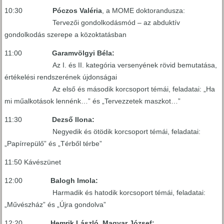
10:30
Póczos Valéria
, a MOME doktorandusza:
Tervezői gondolkodásmód – az abduktív
gondolkodás szerepe a közoktatásban
11:00
Garamvölgyi Béla:
Az I. és II. kategória versenyének rövid bemutatása,
értékelési rendszerének újdonságai
Az első és második korcsoport témái, feladatai: „Ha
mi műalkotások lennénk…” és „Tervezzetek maszkot…”
11:30
Dezső Ilona:
Negyedik és ötödik korcsoport témái, feladatai:
„Papírrepülő” és „Térből térbe”
11:50 Kávészünet
12:00
Balogh Imola:
Harmadik és hatodik korcsoport témái, feladatai:
„Művészház” és „Újra gondolva”
12:20
Hemrik László, Magyar József: