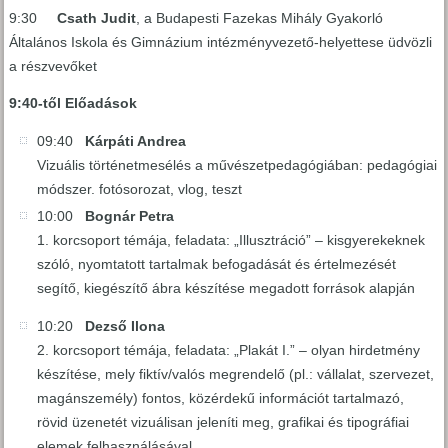
9:30
Csath Judit
, a Budapesti Fazekas Mihály Gyakorló
Általános Iskola és Gimnázium intézményvezető-helyettese üdvözli
a részvevőket
9:40-től Előadások
09:40
Kárpáti Andrea
Vizuális történetmesélés a művészetpedagógiában: pedagógiai
módszer. fotósorozat, vlog, teszt
10:00
Bognár Petra
1. korcsoport témája, feladata: „Illusztráció” – kisgyerekeknek
szóló, nyomtatott tartalmak befogadását és értelmezését
segítő, kiegészítő ábra készítése megadott források alapján
10:20
Dezső Ilona
2. korcsoport témája, feladata: „Plakát I.” – olyan hirdetmény
készítése, mely fiktív/valós megrendelő (pl.: vállalat, szervezet,
magánszemély) fontos, közérdekű információt tartalmazó,
rövid üzenetét vizuálisan jeleníti meg, grafikai és tipográfiai
elemek felhasználásával.