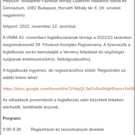
Helyszín: Budapesti Fazekas Mihály Gyakorló Általános Iskola és
Gimnázium, 1082 Budapest, Horváth Mihály tér 8. (III. emeleti
nagyterem)
Időpont: 2022. november 12. szombat
A VIMM 43. novemberi foglalkozásának témája a 2022/23 tanévben
megrendezendő 39. Fővárosi Komplex Rajzverseny. A Szervezők a
foglalkozás során bemutatják a Verseny feladatait és segítséget
nyújtanak értelmezésükhöz, feldolgozásukhoz.
A foglalkozás ingyenes, de regisztrációhoz kötött. Regisztrálni az
alábbi linken lehet:
https://docs.google.com/forms/d/e/1FAIpQLSeGxNo4kIgH0njm
Az előadások prezentációi a foglalkozás után közzétett linkeken
elérhetők, letölthetők lesznek.
Program:
9:00-9:30 Regisztráció és tanúsítványok átvétele