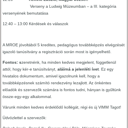
Verseny a Ludwig Múzeumban – a III. kategória
versenyének bemutatása
12:40 – 13:00 Kérdések és válaszok
A MROE jóvoltából 5 kredites, pedagógus továbbképzés elvégzését
igazoló tanúsítvány a regisztráció során most is igényelhető.
Fontos: s
zeretnénk, ha minden kedves megjelent, függetlenül
attól, hogy kér-e tanúsítványt,
aláírná a jelenléti ívet
. Ez egy
hivatalos dokumentum, amivel igazolnunk kell, hogy a
továbbképzésnek számító rendezvény lezajlott. Az önkéntes
előadók és szervezők számára is fontos tudni, hányan is gyűltünk
össze-egy-egy alkalommal.
Várunk minden kedves érdeklődő kollégát, régi és új VIMM Tagot!
Üdvözlettel a szervezők: