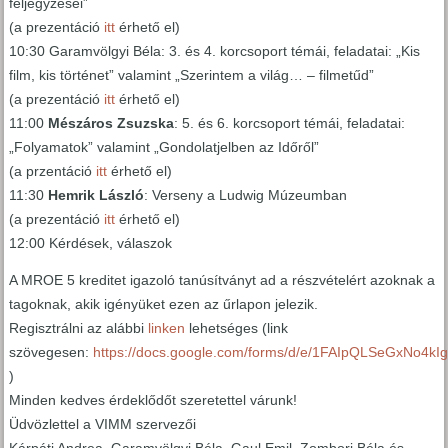
feljegyzései”
(a prezentáció
itt
érhető el)
10:30 Garamvölgyi Béla: 3. és 4. korcsoport témái, feladatai: „Kis
film, kis történet” valamint „Szerintem a világ… – filmetűd”
(a prezentáció
itt
érhető el)
11:00
Mészáros Zsuzska
: 5. és 6. korcsoport témái, feladatai:
„Folyamatok” valamint „Gondolatjelben az Időről”
(a przentáció
itt
érhető el)
11:30
Hemrik László
: Verseny a Ludwig Múzeumban
(a prezentáció
itt
érhető el)
12:00 Kérdések, válaszok
A MROE 5 kreditet igazoló tanúsítványt ad a részvételért azoknak a
tagoknak, akik igényüket ezen az űrlapon jelezik.
Regisztrálni az alábbi
linken
lehetséges (link
szövegesen:
https://docs.google.com/forms/d/e/1FAIpQLSeGxN
)
Minden kedves érdeklődőt szeretettel várunk!
Üdvözlettel a VIMM szervezői