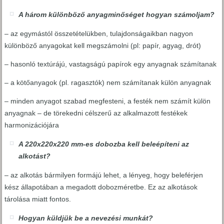
A három különböző anyagminőséget hogyan számoljam?
– az egymástól összetételükben, tulajdonságaikban nagyon
különböző anyagokat kell megszámolni (pl: papír, agyag, drót)
– hasonló textúrájú, vastagságú papírok egy anyagnak számítanak
– a kötőanyagok (pl. ragasztók) nem számítanak külön anyagnak
– minden anyagot szabad megfesteni, a festék nem számít külön
anyagnak – de törekedni célszerű az alkalmazott festékek
harmonizációjára
A 220x220x220 mm-es dobozba kell beleépíteni az
alkotást?
– az alkotás bármilyen formájú lehet, a lényeg, hogy beleférjen
kész állapotában a megadott dobozméretbe. Ez az alkotások
tárolása miatt fontos.
Hogyan küldjük be a nevezési munkát?