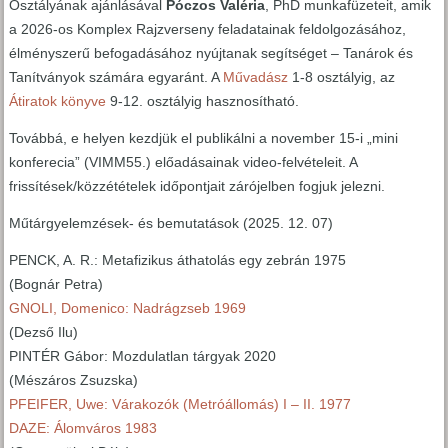
Osztályának ajánlásával
Póczos Valéria
, PhD munkafüzeteit, amik
a 2026-os Komplex Rajzverseny feladatainak feldolgozásához,
élményszerű befogadásához nyújtanak segítséget – Tanárok és
Tanítványok számára egyaránt. A
Művadász
1-8 osztályig, az
Átiratok könyve
9-12. osztályig hasznosítható.
Továbbá, e helyen kezdjük el publikálni a november 15-i „mini
konferecia” (VIMM55.) előadásainak video-felvételeit. A
frissítések/közzétételek időpontjait zárójelben fogjuk jelezni.
Műtárgyelemzések- és bemutatások (2025. 12. 07)
PENCK, A. R.: Metafizikus áthatolás egy zebrán 1975
(Bognár Petra)
GNOLI, Domenico: Nadrágzseb 1969
(Dezső Ilu)
PINTÉR Gábor: Mozdulatlan tárgyak 2020
(Mészáros Zsuzska)
PFEIFER, Uwe: Várakozók (Metróállomás) I – II. 1977
DAZE: Álomváros 1983