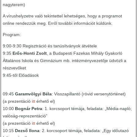
nagyterem)
A vírushelyzetre való tekintettel lehetséges, hogy a programot
online rendezzük meg. Erről további információt küldünk.
Program:
9:00-9:30 Regisztráció és tanúsítványok átvétele
9:35
Erős-Honti Zsolt
, a Budapesti Fazekas Mihály Gyakorló
Általános Iskola és Gimnázium mb. intézményvezetője üdvözli a
részvevőket
9:45-től Előadások
09:45
Garamvölgyi Béla
: Visszapillantó (rövid versenytörténet)
(a prezentáció
itt
érhető el)
10:00
Bognár Petra
: 1. korcsoport témája, feladata: „Média-napló;
valóság-reprezentáció”
(a prezentáció
itt
érhető el)
10:15
Dezső Ilona
: 2. korcsoport témája, feladata: „Egy időutazó