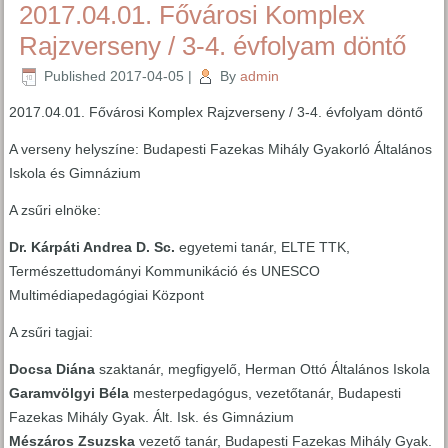
2017.04.01. Fővárosi Komplex
Rajzverseny / 3-4. évfolyam döntő
Published
2017-04-05
|
By
admin
2017.04.01. Fővárosi Komplex Rajzverseny / 3-4. évfolyam döntő
A verseny helyszíne: Budapesti Fazekas Mihály Gyakorló Általános
Iskola és Gimnázium
A zsűri elnöke:
Dr. Kárpáti Andrea D. Sc.
egyetemi tanár, ELTE TTK,
Természettudományi Kommunikáció és UNESCO
Multimédiapedagógiai Központ
A zsűri tagjai:
Docsa Diána
szaktanár, megfigyelő, Herman Ottó Általános Iskola
Garamvölgyi Béla
mesterpedagógus, vezetőtanár, Budapesti
Fazekas Mihály Gyak. Ált. Isk. és Gimnázium
Mészáros Zsuzska
vezető tanár, Budapesti Fazekas Mihály Gyak.