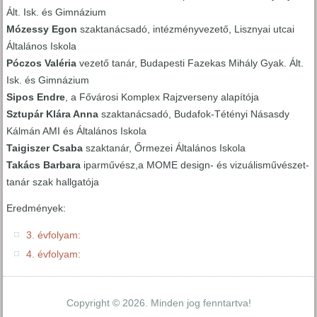
Ált. Isk. és Gimnázium
Mózessy Egon
szaktanácsadó, intézményvezető, Lisznyai utcai
Általános Iskola
Póczos Valéria
vezető tanár, Budapesti Fazekas Mihály Gyak. Ált.
Isk. és Gimnázium
Sipos Endre
, a Fővárosi Komplex Rajzverseny alapítója
Sztupár Klára Anna
szaktanácsadó, Budafok-Tétényi Násasdy
Kálmán AMI és Általános Iskola
Taigiszer Csaba
szaktanár, Őrmezei Általános Iskola
Takács Barbara
iparművész,a MOME design- és vizuálisművészet-
tanár szak hallgatója
Eredmények:
3. évfolyam:
4. évfolyam:
Copyright © 2026. Minden jog fenntartva!