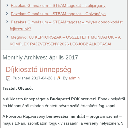
Fazekas Gimnázium – STEAM tagozat – Lufijárgány
Fazekas Gimnázium – STEAM tagozat – Golyópálya
Fazekas Gimnázium – STEAM tagozat – milyen gondolkodást
fejlesztünk?
Meghívó: ÚJ KÉPKORSZAK – ÖSSZETETT MONDATOK – A
KOMPLEX RAJZVERSENY 2026 LEGJOBB ALKOTÁSAI
Monthly Archives:
április 2017
Díjkiosztó ünnepség
Published
2017-04-28
|
By
admin
Tisztelt Olvasó,
a díjkiosztó ünnepséget a
Budapesti POK
szervezi. Ennek helyéről
és időpontjáról minden érintett névre szóló értesítést fog kapni.
A Fővárosi Rajzverseny
benevezési munkáit
– program szerint –
május 13-án, szombaton fogjuk visszaadni a verseny helyszínén, 9