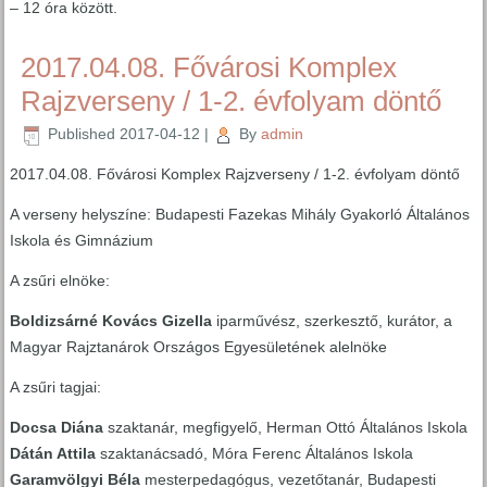
– 12 óra között.
2017.04.08. Fővárosi Komplex
Rajzverseny / 1-2. évfolyam döntő
Published
2017-04-12
|
By
admin
2017.04.08. Fővárosi Komplex Rajzverseny / 1-2. évfolyam döntő
A verseny helyszíne: Budapesti Fazekas Mihály Gyakorló Általános
Iskola és Gimnázium
A zsűri elnöke:
Boldizsárné Kovács Gizella
iparművész, szerkesztő, kurátor, a
Magyar Rajztanárok Országos Egyesületének alelnöke
A zsűri tagjai:
Docsa Diána
szaktanár, megfigyelő, Herman Ottó Általános Iskola
Dátán Attila
szaktanácsadó, Móra Ferenc Általános Iskola
Garamvölgyi Béla
mesterpedagógus, vezetőtanár, Budapesti