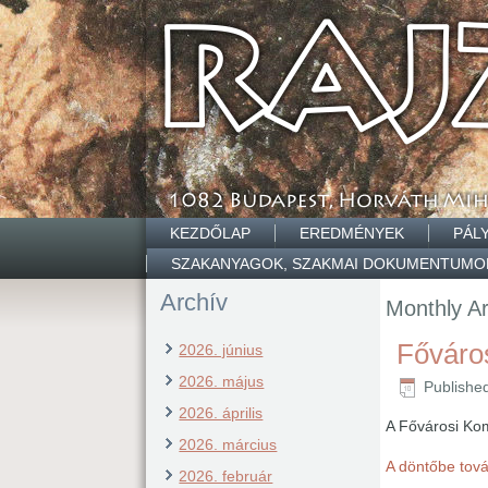
KEZDŐLAP
EREDMÉNYEK
PÁL
SZAKANYAGOK, SZAKMAI DOKUMENTUMO
Archív
Monthly A
Főváros
2026. június
2026. május
Publishe
2026. április
A Fővárosi Kom
2026. március
A döntőbe tová
2026. február