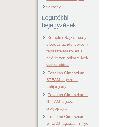
verseny
Legutóbbi
bejegyzések
Komplex Rajzverseny –
előadás az idei verseny
tapasztalatairól és a
beérkezett pályaművek
visszaadása
Fazekas Gimnázium –
STEAM tagozat –
Lufijárgány
Fazekas Gimnázium –
STEAM tagozat –
Golyópálya
Fazekas Gimnázium –
STEAM tagozat – milyen