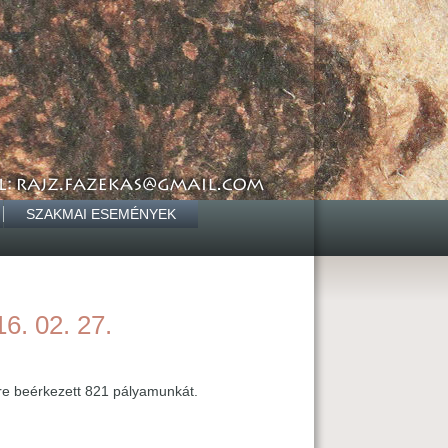
SZAKMAI ESEMÉNYEK
6. 02. 27.
yre beérkezett 821 pályamunkát.