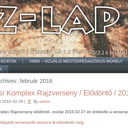
YÁZATOK
VIMM – VIZUÁLIS MESTERPEDAGÓGUS MŰHELY
K
rchives:
február 2016
i Komplex Rajzverseny / Elődöntő / 201
d
2016-02-29
|
By
admin
plex Rajzverseny elődöntő- zsűrije 2016.02.27-én értékelte a versen
bbjutott versenyzők névsora itt tekinthető meg
: