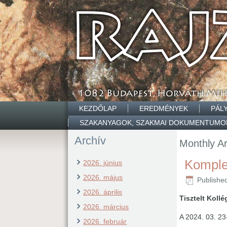
KEZDŐLAP
EREDMÉNYEK
PÁL
SZAKANYAGOK, SZAKMAI DOKUMENTUMO
Archív
Monthly A
Komplex
2026. június
2026. május
Publishe
2026. április
Tisztelt Koll
2026. március
A 2024. 03. 2
2026. február