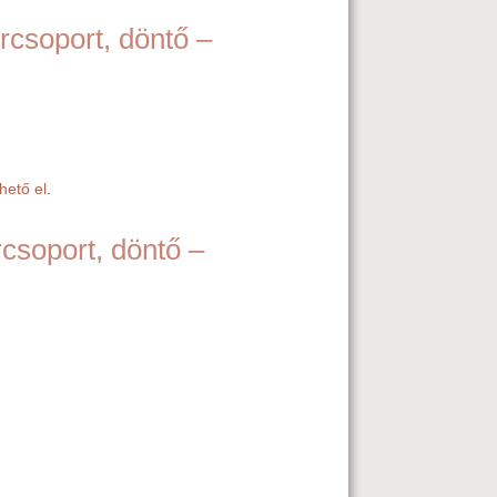
orcsoport, döntő –
rhető el
.
rcsoport, döntő –