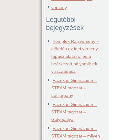
verseny
Legutóbbi
bejegyzések
Komplex Rajzverseny –
előadás az idei verseny
tapasztalatairól és a
beérkezett pályaművek
visszaadása
Fazekas Gimnázium –
STEAM tagozat –
Lufijárgány
Fazekas Gimnázium –
STEAM tagozat –
Golyópálya
Fazekas Gimnázium –
STEAM tagozat – milyen