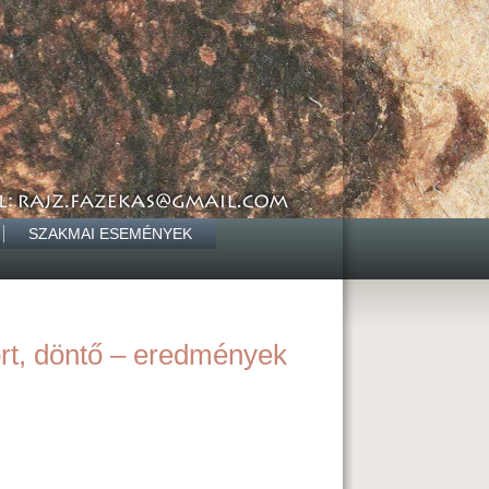
SZAKMAI ESEMÉNYEK
ort, döntő – eredmények