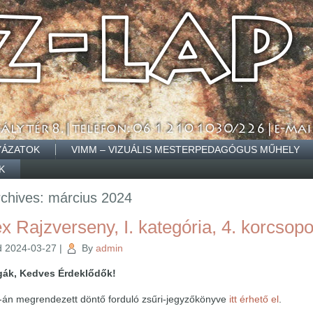
YÁZATOK
VIMM – VIZUÁLIS MESTERPEDAGÓGUS MŰHELY
K
rchives:
március 2024
 Rajzverseny, I. kategória, 4. korcsop
d
2024-03-27
|
By
admin
égák, Kedves Érdeklődők!
3-án megrendezett döntő forduló zsűri-jegyzőkönyve
itt érhető el
.