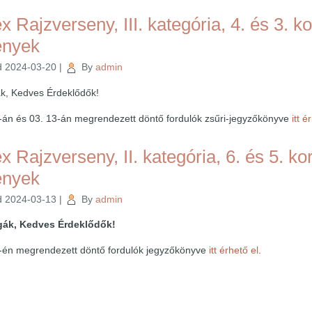
 Rajzverseny, III. kategória, 4. és 3. k
ények
d
2024-03-20
|
By
admin
gák, Kedves Érdeklődők!
-án és 03. 13-án megrendezett döntő fordulók zsűri-jegyzőkönyve
itt é
 Rajzverseny, II. kategória, 6. és 5. ko
ények
d
2024-03-13
|
By
admin
égák, Kedves Érdeklődők!
9-én megrendezett döntő fordulók jegyzőkönyve
itt érhető el
.