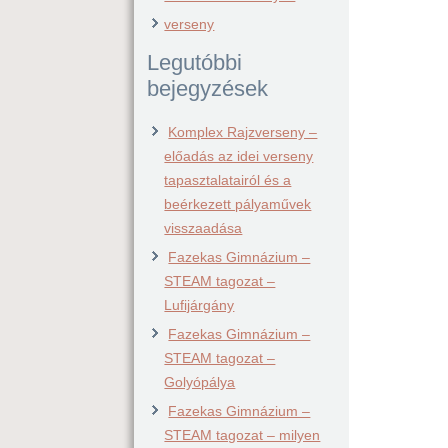
verseny
Legutóbbi
bejegyzések
Komplex Rajzverseny –
előadás az idei verseny
tapasztalatairól és a
beérkezett pályaművek
visszaadása
Fazekas Gimnázium –
STEAM tagozat –
Lufijárgány
Fazekas Gimnázium –
STEAM tagozat –
Golyópálya
Fazekas Gimnázium –
STEAM tagozat – milyen