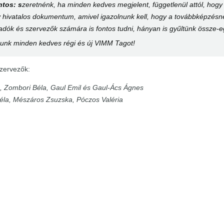
ntos: s
zeretnénk, ha minden kedves megjelent, függetlenül attól, hogy
 hivatalos dokumentum, amivel igazolnunk kell, hogy a továbbképzésne
adók és szervezők számára is fontos tudni, hányan is gyűltünk össze-
unk minden kedves régi és új VIMM Tagot!
szervezők:
, Zombori Béla, Gaul Emil és Gaul-Ács Ágnes
éla, Mészáros Zsuzska, Póczos Valéria