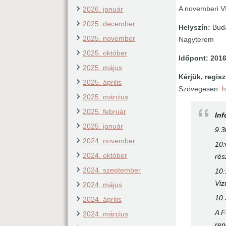
A novemberi V
2026. január
2025. december
Helyszín:
Buda
2025. november
Nagyterem
2025. október
Időpont:
2016
2025. május
Kérjük, regisz
2025. április
Szövegesen:
2025. március
2025. február
In
2025. január
9:3
2024. november
10
2024. október
rés
2024. szeptember
10
Viz
2024. május
10
2024. április
A F
2024. március
ren