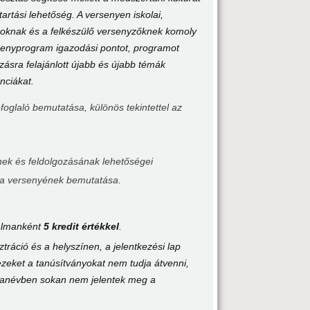
tartási lehetőség. A versenyen iskolai,
anároknak és a felkészülő versenyzőknek komoly
ersenyprogram igazodási pontot, programot
sra felajánlott újabb és újabb témák
nciákat.
foglaló bemutatása, különös tekintettel az
nek és feldolgozásának lehetőségei
ia versenyének bemutatása.
lkalmanként
5 kredit értékkel
.
tráció és a helyszínen, a jelentkezési lap
 ezeket a tanúsítványokat nem tudja átvenni,
 tanévben sokan nem jelentek meg a