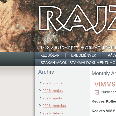
KEZDŐLAP
EREDMÉNYEK
PÁL
SZAKANYAGOK, SZAKMAI DOKUMENTUMO
Archív
Monthly A
VIMM9 
2026. június
2026. május
Publishe
2026. április
Kedves Kollé
2026. március
Kedves VIMM
2026. február