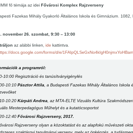
IMM fő témája az idei
Fővárosi Komplex Rajzverseny
pesti Fazekas Mihály Gyakorló Általános Iskola és Gimnázium. 1082, Bu
. november 26. szombat, 9:30 – 13:00
tráljon
az alábbi linken,
ide
kattintva.
https://docs.google.com/forms/d/e/1FAIpQLSeGxNo4kIgH0njmxYo
formációk a programról:
0-10:00 Regisztráció és tanúsítványigénylés
:00-10:10
Pásztor Attila
, a Budapesti Fazekas Mihály Általános Iskola
zvevőket
:10-10:20
Kárpáti Andrea
, az MTA-ELTE Vizuális Kultúra Szakmódszert
uális Mesterpedagógus Műhelyt és a kutatócsoportot
:20-12:40
Fővárosi Rajzverseny, 2017.
ővárosi Rajzverseny olyan a közoktatást és az alapfokú művészeti okta
dszeres szaktárgyi tanulmányi verseny, mely az önképzés, a tudásmego