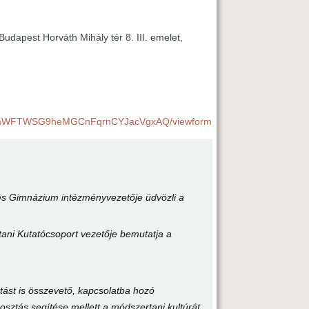
dapest Horváth Mihály tér 8. III. emelet,
HBamWFTWSG9heMGCnFqrnCYJacVgxAQ/viewform
 és Gimnázium intézményvezetője üdvözli a
ani Kutatócsoport vezetője bemutatja a
tást is összevető, kapcsolatba hozó
sztás segítése mellett a módszertani kultúrát