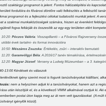
lesztő szaktárgyi programot is jelent. Fontos hálózatépítési és kapcsolat
kerületi fordulóira és fővárosi döntőre való felkészítés a felkészítő t
kmai programot és a fejlesztési célokat tudatosító munkát jelent. A v
at a szakmai munkaközösségek számára, hiszen az évenként feldolgozá
legüknél fogva feltárják és összesítik az egy-egy területen elért kompete
10:20:
Póczos Valéria
: Visszapillantó – a Fővárosi Rajzverseny össze
utóbbi évek tartalmi- és formai innovációira
10:50:
Mészáros Zsuzska
: Értékelés, zsűri – interaktív bemutató
11:20:
Garamvölgyi Béla
: A 2016/17 tanév témakiírása, értelmezésé
12:20:
Magyar József
: Verseny a Ludwig Múzeumban – a 3. kategór
40-13:00 Kérdések és válaszok
elenlévőknek igény szerint most is fogunk tanúsítványokat kiállítani, a
ltozás:
nem a helyszínen adjuk ki a tanúsítványokat, hanem azt a regisz
írása után készítjük el, és a következő VIMM alkalmával osztjuk ki. Aki
emberben postai úton kapja meg az át nem vett igazolásokat. (A múlt
úsítványt igénylők közül).