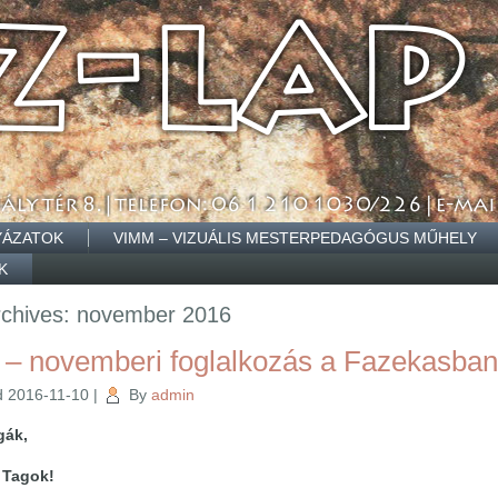
YÁZATOK
VIMM – VIZUÁLIS MESTERPEDAGÓGUS MŰHELY
K
rchives:
november 2016
– novemberi foglalkozás a Fazekasba
d
2016-11-10
|
By
admin
gák,
 Tagok!