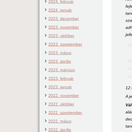
2024. február
fej
2024. január
tan
2023. december
sza
2023. november
adh
jel
2023. október
2023. szeptember
2023. május
2023. április
2023. március
2023. február
2023. január
12:
2022. november
A j
2022. október
Vá
alá
2022. szeptember
dec
2022. május
tan
2022. április