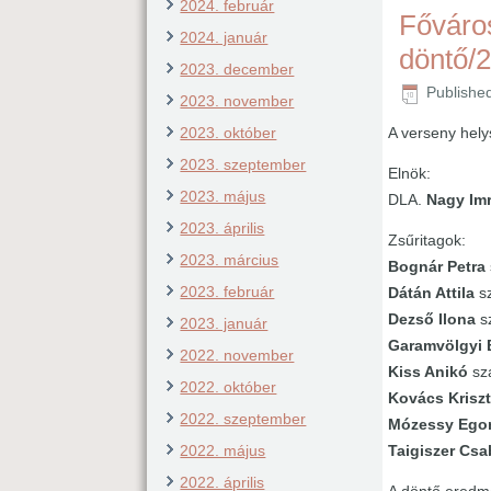
2024. február
Főváro
2024. január
döntő/
2023. december
Publishe
2023. november
A verseny hely
2023. október
2023. szeptember
Elnök:
2023. május
DLA.
Nagy Im
2023. április
Zsűritagok:
2023. március
Bognár Petra
2023. február
Dátán Attila
sz
Dezső Ilona
sz
2023. január
Garamvölgyi 
2022. november
Kiss Anikó
sza
2022. október
Kovács Kriszt
2022. szeptember
Mózessy Ego
Taigiszer Cs
2022. május
2022. április
A döntő eredm