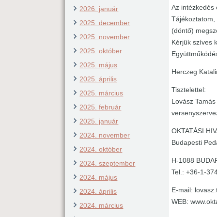
Az intézkedés é
2026. január
Tájékoztatom, 
2025. december
(döntő) megsze
2025. november
Kérjük szíves 
2025. október
Együttműködés
2025. május
Herczeg Katal
2025. április
Tisztelettel:
2025. március
Lovász Tamás
2025. február
versenyszerve
2025. január
OKTATÁSI HI
2024. november
Budapesti Ped
2024. október
H-1088 BUDAP
2024. szeptember
Tel.: +36-1-37
2024. május
E-mail: lovas
2024. április
WEB: www.okt
2024. március