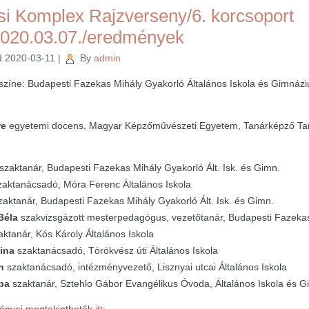
si Komplex Rajzverseny/6. korcsoport
2020.03.07./eredmények
d
2020-03-11
|
By
admin
színe: Budapesti Fazekas Mihály Gyakorló Általános Iskola és Gimnáz
re
egyetemi docens, Magyar Képzőművészeti Egyetem, Tanárképző Ta
szaktanár, Budapesti Fazekas Mihály Gyakorló Ált. Isk. és Gimn.
aktanácsadó, Móra Ferenc Általános Iskola
aktanár, Budapesti Fazekas Mihály Gyakorló Ált. Isk. és Gimn.
Béla
szakvizsgázott mesterpedagógus, vezetőtanár, Budapesti Fazekas 
ktanár, Kós Károly Általános Iskola
ina
szaktanácsadó, Törökvész úti Általános Iskola
n
szaktanácsadó, intézményvezető, Lisznyai utcai Általános Iskola
aba
szaktanár, Sztehlo Gábor Evangélikus Óvoda, Általános Iskola és 
ényei megtekinthetők
itt
: