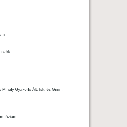
ium
nszék
Mihály Gyakorló Ált. Isk. és Gimn.
Gimnázium