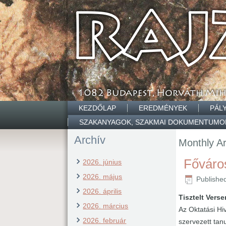
KEZDŐLAP
EREDMÉNYEK
PÁL
SZAKANYAGOK, SZAKMAI DOKUMENTUMO
Archív
Monthly A
Főváros
2026. június
2026. május
Publishe
2026. április
Tisztelt Vers
2026. március
Az Oktatási Hi
2026. február
szervezett tan