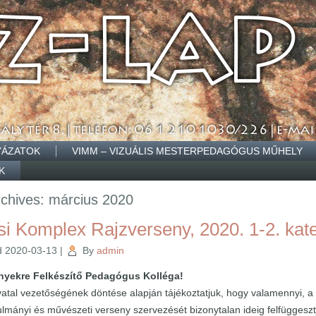
YÁZATOK
VIMM – VIZUÁLIS MESTERPEDAGÓGUS MŰHELY
K
rchives:
március 2020
i Komplex Rajzverseny, 2020. 1-2. kate
d
2020-03-13
|
By
admin
enyekre Felkészítő Pedagógus Kolléga!
vatal vezetőségének döntése alapján tájékoztatjuk, hogy valamennyi, a
ulmányi és művészeti verseny szervezését bizonytalan ideig felfüggeszt