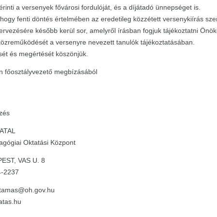
rinti a versenyek fővárosi fordulóját, és a díjátadó ünnepséget is.
hogy fenti döntés értelmében az eredetileg közzétett versenykiírás sz
rvezésére később kerül sor, amelyről írásban fogjuk tájékoztatni Önök
közreműködését a versenyre nevezett tanulók tájékoztatásában.
ét és megértését köszönjük.
in főosztályvezető megbízásából
zés
VATAL
agógiai Oktatási Központ
EST, VAS U. 8
4-2237
z.tamas@oh.gov.hu
atas.hu