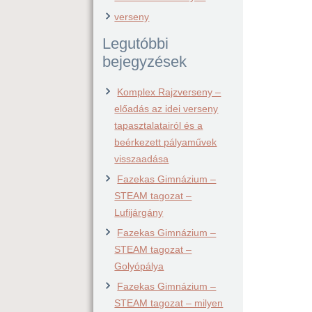
verseny
Legutóbbi
bejegyzések
Komplex Rajzverseny –
előadás az idei verseny
tapasztalatairól és a
beérkezett pályaművek
visszaadása
Fazekas Gimnázium –
STEAM tagozat –
Lufijárgány
Fazekas Gimnázium –
STEAM tagozat –
Golyópálya
Fazekas Gimnázium –
STEAM tagozat – milyen