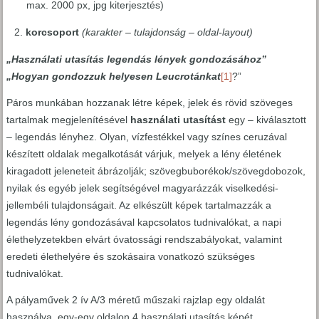
max. 2000 px, jpg kiterjesztés)
korcsoport
(karakter – tulajdonság – oldal-layout)
„Használati utasítás legendás lények gondozásához”
„Hogyan gondozzuk helyesen Leucrotánkat
[1]
?”
Páros munkában hozzanak létre képek, jelek és rövid szöveges
tartalmak megjelenítésével
használati utasítást
egy – kiválasztott
– legendás lényhez. Olyan, vízfestékkel vagy színes ceruzával
készített oldalak megalkotását várjuk, melyek a lény életének
kiragadott jeleneteit ábrázolják; szövegbuborékok/szövegdobozok,
nyilak és egyéb jelek segítségével magyarázzák viselkedési-
jellembéli tulajdonságait. Az elkészült képek tartalmazzák a
legendás lény gondozásával kapcsolatos tudnivalókat, a napi
élethelyzetekben elvárt óvatossági rendszabályokat, valamint
eredeti élethelyére és szokásaira vonatkozó szükséges
tudnivalókat.
A pályaművek 2 ív A/3 méretű műszaki rajzlap egy oldalát
használva, egy-egy oldalon 4 használati utasítás képét