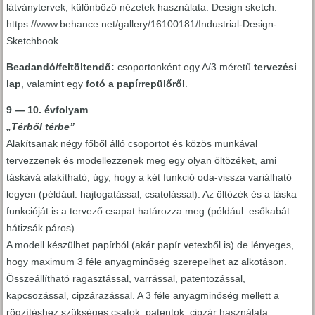
látványtervek, különböző nézetek használata. Design sketch:
https://www.behance.net/gallery/16100181/Industrial-Design-
Sketchbook
Beadandó/feltöltendő:
csoportonként egy A/3 méretű
tervezési
lap
, valamint egy
fotó a papírrepülőről
.
9 — 10. évfolyam
„Térből térbe”
Alakítsanak négy főből álló csoportot és közös munkával
tervezzenek és modellezzenek meg egy olyan öltözéket, ami
táskává alakítható, úgy, hogy a két funkció oda-vissza variálható
legyen (például: hajtogatással, csatolással). Az öltözék és a táska
funkcióját is a tervező csapat határozza meg (például: esőkabát –
hátizsák páros).
A modell készülhet papírból (akár papír vetexből is) de lényeges,
hogy maximum 3 féle anyagminőség szerepelhet az alkotáson.
Összeállítható ragasztással, varrással, patentozással,
kapcsozással, cipzárazással. A 3 féle anyagminőség mellett a
rögzítéshez szükséges csatok, patentok, cipzár használata