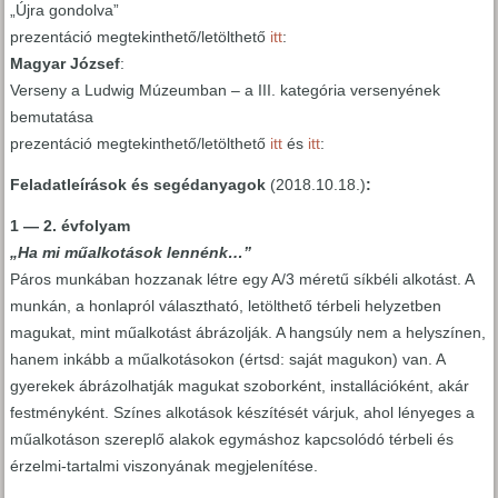
„Újra gondolva”
prezentáció megtekinthető/letölthető
itt
:
Magyar József
:
Verseny a Ludwig Múzeumban – a III. kategória versenyének
bemutatása
prezentáció megtekinthető/letölthető
itt
és
itt
:
Feladatleírások és segédanyagok
(2018.10.18.)
:
1 — 2. évfolyam
„Ha mi műalkotások lennénk…”
Páros munkában hozzanak létre egy A/3 méretű síkbéli alkotást. A
munkán, a honlapról választható, letölthető térbeli helyzetben
magukat, mint műalkotást ábrázolják. A hangsúly nem a helyszínen,
hanem inkább a műalkotásokon (értsd: saját magukon) van. A
gyerekek ábrázolhatják magukat szoborként, installációként, akár
festményként. Színes alkotások készítését várjuk, ahol lényeges a
műalkotáson szereplő alakok egymáshoz kapcsolódó térbeli és
érzelmi-tartalmi viszonyának megjelenítése.