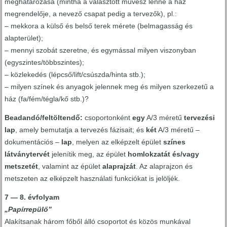
meghatározása (mintha a választott művész lenne a ház
megrendelője, a nevező csapat pedig a tervezők), pl.:
– mekkora a külső és belső terek mérete (belmagasság és
alapterület);
– mennyi szobát szeretne, és egymással milyen viszonyban
(egyszintes/többszintes);
– közlekedés (lépcső/lift/csúszda/hinta stb.);
– milyen színek és anyagok jelennek meg és milyen szerkezetű a
ház (fa/fém/tégla/kő stb.)?
Beadandó/feltöltendő:
csoportonként
egy
A/3 méretű
tervezési
lap
, amely bemutatja a tervezés fázisait; és
két
A/3 méretű –
dokumentációs –
lap
, melyen az elképzelt épület
színes
látványtervét
jelenítik meg, az épület
homlokzatát és/vagy
metszetét
, valamint az épület
alaprajzát
. Az alaprajzon és
metszeten az elképzelt használati funkciókat is jelöljék.
7 — 8. évfolyam
„Papírrepülő”
Alakítsanak három főből álló csoportot és közös munkával