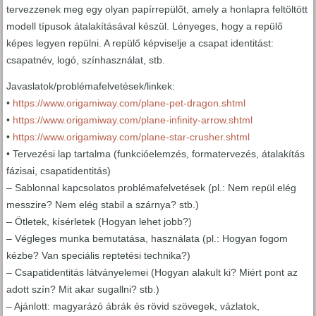
tervezzenek meg egy olyan papírrepülőt, amely a honlapra feltöltött
modell típusok átalakításával készül. Lényeges, hogy a repülő
képes legyen repülni. A repülő képviselje a csapat identitást:
csapatnév, logó, színhasználat, stb.
Javaslatok/problémafelvetések/linkek:
•
https://www.origamiway.com/plane-pet-dragon.shtml
•
https://www.origamiway.com/plane-infinity-arrow.shtml
•
https://www.origamiway.com/plane-star-crusher.shtml
• Tervezési lap tartalma (funkcióelemzés, formatervezés, átalakítás
fázisai, csapatidentitás)
– Sablonnal kapcsolatos problémafelvetések (pl.: Nem repül elég
messzire? Nem elég stabil a szárnya? stb.)
– Ötletek, kísérletek (Hogyan lehet jobb?)
– Végleges munka bemutatása, használata (pl.: Hogyan fogom
kézbe? Van speciális reptetési technika?)
– Csapatidentitás látványelemei (Hogyan alakult ki? Miért pont az
adott szín? Mit akar sugallni? stb.)
– Ajánlott: magyarázó ábrák és rövid szövegek, vázlatok,