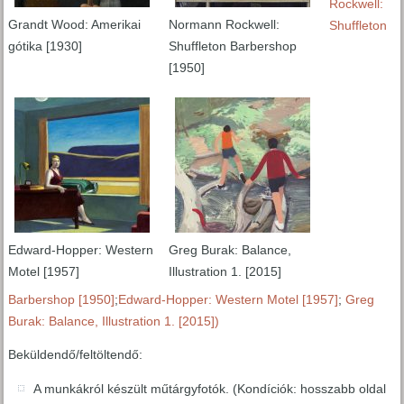
Rockwell:
Grandt Wood: Amerikai
Normann Rockwell:
Shuffleton
gótika [1930]
Shuffleton Barbershop
[1950]
Edward-Hopper: Western
Greg Burak: Balance,
Motel [1957]
Illustration 1. [2015]
Barbershop [1950]
;
Edward-Hopper: Western Motel [1957]
;
Greg
Burak: Balance, Illustration 1. [2015])
Beküldendő/feltöltendő:
A munkákról készült műtárgyfotók. (Kondíciók: hosszabb oldal