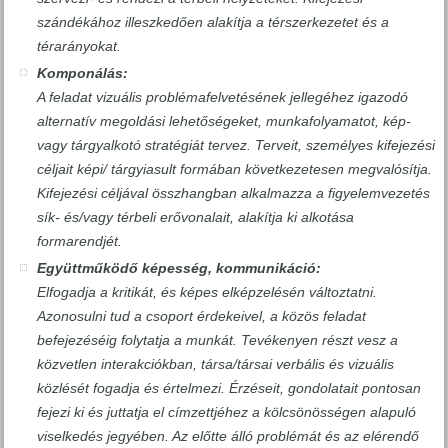
szándékához illeszkedően alakítja a térszerkezetet és a
térarányokat.
Komponálás:
A feladat vizuális problémafelvetésének jellegéhez igazodó
alternatív megoldási lehetőségeket, munkafolyamatot, kép-
vagy tárgyalkotó stratégiát tervez. Terveit, személyes kifejezési
céljait képi/ tárgyiasult formában következetesen megvalósítja.
Kifejezési céljával összhangban alkalmazza a figyelemvezetés
sík- és/vagy térbeli erővonalait, alakítja ki alkotása
formarendjét.
Együttműködő képesség, kommunikáció:
Elfogadja a kritikát, és képes elképzelésén változtatni.
Azonosulni tud a csoport érdekeivel, a közös feladat
befejezéséig folytatja a munkát. Tevékenyen részt vesz a
közvetlen interakciókban, társa/társai verbális és vizuális
közlését fogadja és értelmezi. Érzéseit, gondolatait pontosan
fejezi ki és juttatja el címzettjéhez a kölcsönösségen alapuló
viselkedés jegyében. Az előtte álló problémát és az elérendő