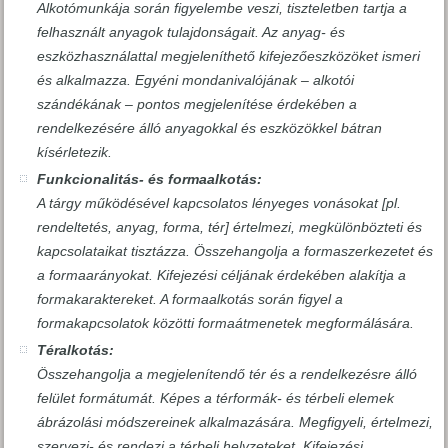
Alkotómunkája során figyelembe veszi, tiszteletben tartja a
felhasznált anyagok tulajdonságait. Az anyag- és
eszközhasználattal megjeleníthető kifejezőeszközöket ismeri
és alkalmazza. Egyéni mondanivalójának – alkotói
szándékának – pontos megjelenítése érdekében a
rendelkezésére álló anyagokkal és eszközökkel bátran
kísérletezik.
Funkcionalitás- és formaalkotás:
A tárgy működésével kapcsolatos lényeges vonásokat [pl.
rendeltetés, anyag, forma, tér] értelmezi, megkülönbözteti és
kapcsolataikat tisztázza. Összehangolja a formaszerkezetet és
a formaarányokat. Kifejezési céljának érdekében alakítja a
formakaraktereket. A formaalkotás során figyel a
formakapcsolatok közötti formaátmenetek megformálására.
Téralkotás:
Összehangolja a megjelenítendő tér és a rendelkezésre álló
felület formátumát. Képes a térformák- és térbeli elemek
ábrázolási módszereinek alkalmazására. Megfigyeli, értelmezi,
szervezi- és rendezi a térbeli helyzeteket. Kifejezési