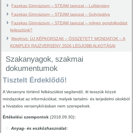
Fazekas Gimnázium – STEAM tagozat – Lufijárgány
Fazekas Gimnázium – STEAM tagozat – Golyópálya
Fazekas Gimnázium – STEAM tagozat – milyen gondolkodást
fejlesztünk?
Meghívó: ÚJ KÉPKORSZAK – ÖSSZETETT MONDATOK – A
KOMPLEX RAJZVERSENY 2026 LEGJOBB ALKOTÁSAI
Szakanyagok, szakmai
dokumentumok
Tisztelt Érdeklődő!
A Versenyre történő felkészülést segítendő, itt tesszük közzé
mindazokat az információkat, melyek tartalmi- és terjedelmi okokból
a hivatalos versenykiírásban nem szerepelnek.
Értékelési szempontok
(2018.09.30)
:
Anyag- és eszközhasználat: