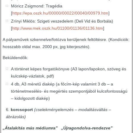
Móricz Zsigmond: Tragédia
[
https://epa.oszk.hu/00000/00022/00040/00979.htm
]
Zrínyi Miklós: Szigeti veszedelem (Deli Vid és Borbála)
[
http://www.mek.oszk.hu/01100/01136/01136.htm
]
A pályaművek szkennelve/fotózva kerüljenek feltöltésre. (Kondíciók:
hosszabb oldal max. 2000 px, jpg kiterjesztés).
Beküldendők:
A történet képes forgatókönyve (A3 lapon/lapokon, szöveg és
kulcskép-vázlatok, pdf)
4 db, A3 méretű diakép (a főcím-kép valamint 3 db – a
történetmesélés- és megértés szempontjából kulcsfontosságú
– kidolgozott diakép)
korcsoport
(cselekményelemzés – modalitásváltás –
ábrázolás)
„Átalakítás más médiumra” „Újragondolva-rendezve”