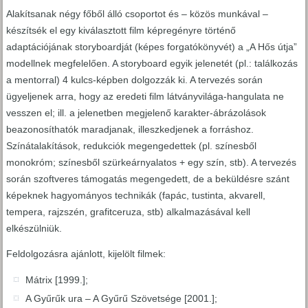
Alakítsanak négy főből álló csoportot és – közös munkával –
készítsék el egy kiválasztott film képregényre történő
adaptációjának storyboardját (képes forgatókönyvét) a „A Hős útja”
modellnek megfelelően. A storyboard egyik jelenetét (pl.: találkozás
a mentorral) 4 kulcs-képben dolgozzák ki. A tervezés során
ügyeljenek arra, hogy az eredeti film látványvilága-hangulata ne
vesszen el; ill. a jelenetben megjelenő karakter-ábrázolások
beazonosíthatók maradjanak, illeszkedjenek a forráshoz.
Színátalakítások, redukciók megengedettek (pl. színesből
monokróm; színesből szürkeárnyalatos + egy szín, stb). A tervezés
során szoftveres támogatás megengedett, de a beküldésre szánt
képeknek hagyományos technikák (fapác, tustinta, akvarell,
tempera, rajzszén, grafitceruza, stb) alkalmazásával kell
elkészülniük.
Feldolgozásra ajánlott, kijelölt filmek:
Mátrix [1999.];
A Gyűrűk ura – A Gyűrű Szövetsége [2001.];