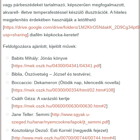
vagy párbeszédeket tartalmazó, képszerűen megfogalmazott,
akvarell- illetve temperafestéssel készülő illusztrációk. A hiteles
megjelenítés érdekében használják a letölthető
[
https://drive.google.com/drive/folders/1M2KIrO5NdakK_2D9Cg34p
usp=sharing
] diafilm képkocka-keretet!
Feldolgozásra ajánlott, kijelölt művek:
Babits Mihály: Jónás könyve
[
https://mek.oszk.hu/04300/04341/04341.pdf
]
Biblia, Ószövetség – József és testvérei;
Boccaccio: Dekameron (Ötödik nap, kilencedik novella)
[
https://mek.oszk.hu/00300/00334/html/02.htm#108
]
Csáth Géza: A varázsló kertje
[
https://mek.oszk.hu/00600/00630/00630.htm#2
]
Jane Teller: Semmi [
http://www.sgyak.u-
szeged.hu/tanar/nyemcsokne/lapok/jt_semmi.pdf
]
Kosztolányi Dezső: Esti Kornél (negyedik fejezet)
[
http://www.mek.oszk.hu/00700/00744/00744.htm#4
]