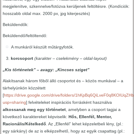
megjelenítve, szkennelve/fotózva kerüljenek feltöltésre. (Kondíciók:
hosszabb oldal max. 2000 px, jpg kiterjesztés)
Beküldendők:
Beküldendő/feltöltendő:
A munkáról készült műtárgyfotók.
korcsoport
(karakter – cselekmény – oldal-layout)
„Kis történetek” – avagy: „Kincses sziget”
Alakítsanak három főből álló csoportot és – közös munkával – a
tárhelyünkön közzétett
[
https://drive.google.com/drive/folders/1hKpBq6QiLveF0q8KOIUqZH
usp=sharing
] felvételeket inspirációs forrásként használva
alkossanak meg egy történetet
, amelyben a csoport tagjai a
következő karaktereket képviselik:
Hős, Ellenfél, Mentor,
Racionális/Kételkedő
. Az „Ellenfél” lehet képzeletbeli lény, (pl.:
egy sárkány) de az is elképzelhető, hogy az egyik csapattag (pl.: