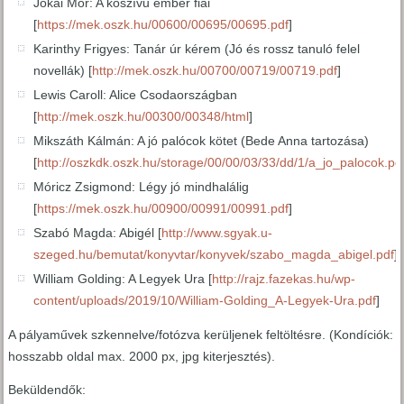
Jókai Mór: A kőszívű ember fiai
[
https://mek.oszk.hu/00600/00695/00695.pdf
]
Karinthy Frigyes: Tanár úr kérem (Jó és rossz tanuló felel
novellák) [
http://mek.oszk.hu/00700/00719/00719.pdf
]
Lewis Caroll: Alice Csodaországban
[
http://mek.oszk.hu/00300/00348/html
]
Mikszáth Kálmán: A jó palócok kötet (Bede Anna tartozása)
[
http://oszkdk.oszk.hu/storage/00/00/03/33/dd/1/a_jo_palocok.pd
Móricz Zsigmond: Légy jó mindhalálig
[
https://mek.oszk.hu/00900/00991/00991.pdf
]
Szabó Magda: Abigél [
http://www.sgyak.u-
szeged.hu/bemutat/konyvtar/konyvek/szabo_magda_abigel.pdf
]
William Golding: A Legyek Ura [
http://rajz.fazekas.hu/wp-
content/uploads/2019/10/William-Golding_A-Legyek-Ura.pdf
]
A pályaművek szkennelve/fotózva kerüljenek feltöltésre. (Kondíciók:
hosszabb oldal max. 2000 px, jpg kiterjesztés).
Beküldendők: