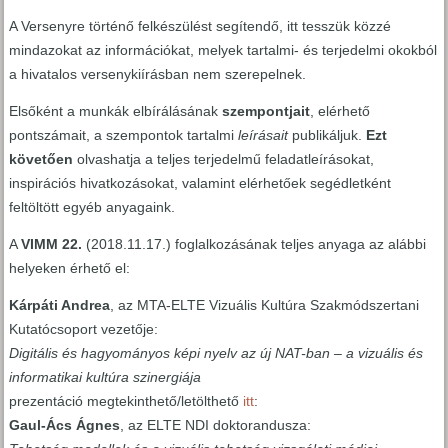
A Versenyre történő felkészülést segítendő, itt tesszük közzé
mindazokat az információkat, melyek tartalmi- és terjedelmi okokból
a hivatalos versenykiírásban nem szerepelnek.
Elsőként a munkák elbírálásának
szempontjait
, elérhető
pontszámait, a szempontok tartalmi
leírásait
publikáljuk.
Ezt
követően
olvashatja a teljes terjedelmű feladatleírásokat,
inspirációs hivatkozásokat, valamint elérhetőek segédletként
feltöltött egyéb anyagaink.
A
VIMM 22.
(2018.11.17.) foglalkozásának teljes anyaga az alábbi
helyeken érhető el:
Kárpáti Andrea
, az MTA-ELTE Vizuális Kultúra Szakmódszertani
Kutatócsoport vezetője:
Digitális és hagyományos képi nyelv az új NAT-ban – a vizuális és
informatikai kultúra szinergiája
prezentáció megtekinthető/letölthető
itt
:
Gaul-Ács Ágnes
, az ELTE NDI doktorandusza: