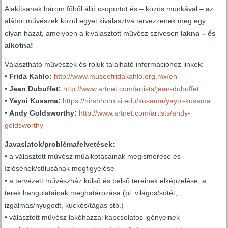
Alakítsanak három főből álló csoportot és – közös munkával – az
alábbi művészek közül egyet kiválasztva tervezzenek meg egy
olyan házat, amelyben a kiválasztott művész szívesen
lakna – és
alkotna!
Választható művészek és róluk található információhoz linkek:
•
Frida Kahlo:
http://www.museofridakahlo.org.mx/en
•
Jean Dubuffet:
http://www.artnet.com/artists/jean-dubuffet
•
Yayoi Kusama:
https://hirshhorn.si.edu/kusama/yayoi-kusama
•
Andy Goldsworthy:
http://www.artnet.com/artists/andy-
goldsworthy
Javaslatok/problémafelvetések:
• a választott művész műalkotásainak megismerése és
ízlésének/stílusának megfigyelése
• a tervezett művészház külső és belső tereinek elképzelése, a
terek hangulatainak meghatározása (pl. világos/sötét,
izgalmas/nyugodt, kuckós/tágas stb.)
• választott művész lakóházzal kapcsolatos igényeinek