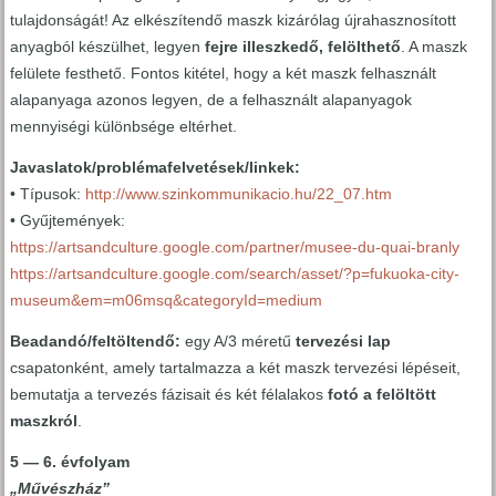
tulajdonságát! Az elkészítendő maszk kizárólag újrahasznosított
anyagból készülhet, legyen
fejre illeszkedő, felölthető
. A maszk
felülete festhető. Fontos kitétel, hogy a két maszk felhasznált
alapanyaga azonos legyen, de a felhasznált alapanyagok
mennyiségi különbsége eltérhet.
Javaslatok/problémafelvetések/linkek:
• Típusok:
http://www.szinkommunikacio.hu/22_07.htm
• Gyűjtemények:
https://artsandculture.google.com/partner/musee-du-quai-branly
https://artsandculture.google.com/search/asset/?p=fukuoka-city-
museum&em=m06msq&categoryId=medium
Beadandó/feltöltendő:
egy A/3 méretű
tervezési lap
csapatonként, amely tartalmazza a két maszk tervezési lépéseit,
bemutatja a tervezés fázisait és két félalakos
fotó a felöltött
maszkról
.
5 — 6. évfolyam
„Művészház”