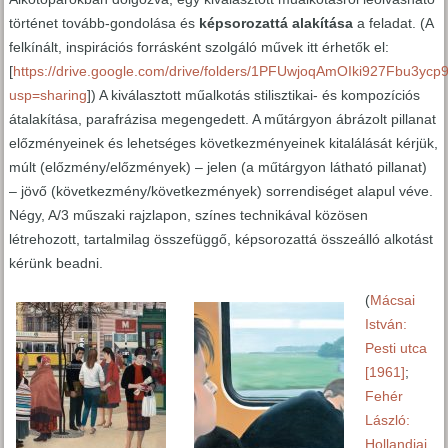
történet tovább-gondolása és
képsorozattá alakítása
a feladat. (A
felkínált, inspirációs forrásként szolgáló művek itt érhetők el:
[
https://drive.google.com/drive/folders/1PFUwjoqAmOIki927Fbu3yc
usp=sharing
]) A kiválasztott műalkotás stilisztikai- és kompozíciós
átalakítása, parafrázisa megengedett. A műtárgyon ábrázolt pillanat
előzményeinek és lehetséges következményeinek kitalálását kérjük,
múlt (előzmény/előzmények) – jelen (a műtárgyon látható pillanat)
– jövő (következmény/következmények) sorrendiséget alapul véve.
Négy, A/3 műszaki rajzlapon, színes technikával közösen
létrehozott, tartalmilag összefüggő, képsorozattá összeálló alkotást
kérünk beadni.
(
Mácsai
István:
Pesti utca
[1961]
;
Fehér
László:
Hollandiai