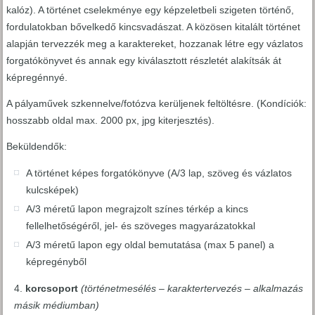
kalóz). A történet cselekménye egy képzeletbeli szigeten történő,
fordulatokban bővelkedő kincsvadászat. A közösen kitalált történet
alapján tervezzék meg a karaktereket, hozzanak létre egy vázlatos
forgatókönyvet és annak egy kiválasztott részletét alakítsák át
képregénnyé.
A pályaművek szkennelve/fotózva kerüljenek feltöltésre. (Kondíciók:
hosszabb oldal max. 2000 px, jpg kiterjesztés).
Beküldendők:
A történet képes forgatókönyve (A/3 lap, szöveg és vázlatos
kulcsképek)
A/3 méretű lapon megrajzolt színes térkép a kincs
fellelhetőségéről, jel- és szöveges magyarázatokkal
A/3 méretű lapon egy oldal bemutatása (max 5 panel) a
képregényből
korcsoport
(történetmesélés – karaktertervezés – alkalmazás
másik médiumban)