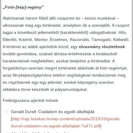
„Fotó-[kép]-regény”
Alakítsanak három főből álló csoportot és – közös munkával –
alkossanak meg egy történetet, amelyben ők a szereplők. A csoport
tagjai a következő jellemekből (karakterekből) válogathatnak: Hős,
Ellenfél, Kísértő, Mentor, Érzelmes, Racionális, Támogató, Kétkedő.
A történet az alább ajánlottok közül, egy
olvasmány
részletének
tovább-gondolása, szabad átírása-értelmezése a kiválasztott
karaktereknek megfelelően, azokat beépítve a történetbe. A
forgatókönyv-szerűen megírt történetet alakítsák át fotó-regénnyé;
azaz fényképezőgép/okos telefon segítségével rendezzenek meg
és rögzítsenek egy-egy jelentet; ezeket képregény-szerűen
oldalakra törve készítsék el pályamunkájukat.
Feldolgozásra ajánlott művek:
Gerald Durell: Családom és egyéb állatfajták
[
http://rajz.fazekas.hu/wp-content/uploads/2019/10/gerald-
durrel-csaladom-es-egyeb-allatfajtak-7a47c.pdf
]