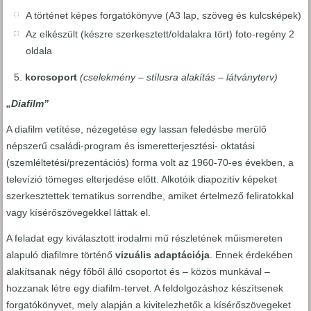
A történet képes forgatókönyve (A3 lap, szöveg és kulcsképek)
Az elkészült (készre szerkesztett/oldalakra tört) foto-regény 2
oldala
korcsoport
(cselekmény – stílusra alakítás – látványterv)
„Diafilm”
A diafilm vetítése, nézegetése egy lassan feledésbe merülő
népszerű családi-program és ismeretterjesztési- oktatási
(szemléltetési/prezentációs) forma volt az 1960-70-es években, a
televízió tömeges elterjedése előtt. Alkotóik diapozitív képeket
szerkesztettek tematikus sorrendbe, amiket értelmező feliratokkal
vagy kísérőszövegekkel láttak el.
A feladat egy kiválasztott irodalmi mű részletének műismereten
alapuló diafilmre történő
vizuális adaptációja
. Ennek érdekében
alakítsanak négy főből álló csoportot és – közös munkával –
hozzanak létre egy diafilm-tervet. A feldolgozáshoz készítsenek
forgatókönyvet, mely alapján a kivitelezhetők a kísérőszövegeket