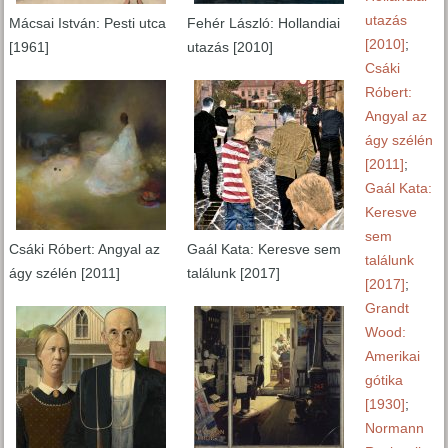
utazás
Mácsai István: Pesti utca
Fehér László: Hollandiai
[2010]
;
[1961]
utazás [2010]
Csáki
Róbert:
Angyal az
ágy szélén
[2011]
;
Gaál Kata:
Keresve
sem
Csáki Róbert: Angyal az
Gaál Kata: Keresve sem
találunk
ágy szélén [2011]
találunk [2017]
[2017]
;
Grandt
Wood:
Amerikai
gótika
[1930]
;
Normann