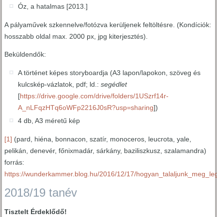
Óz, a hatalmas [2013.]
A pályaművek szkennelve/fotózva kerüljenek feltöltésre. (Kondíciók:
hosszabb oldal max. 2000 px, jpg kiterjesztés).
Beküldendők:
A történet képes storyboardja (A3 lapon/lapokon, szöveg és
kulcskép-vázlatok, pdf; ld.:
segédlet
[
https://drive.google.com/drive/folders/1USzrf14r-
A_nLFqzHTq6oWFp2216J0sR?usp=sharing
])
4 db, A3 méretű kép
[1]
(pard, hiéna, bonnacon, szatír, monoceros, leucrota, yale,
pelikán, denevér, főnixmadár, sárkány, baziliszkusz, szalamandra)
forrás:
https://wunderkammer.blog.hu/2016/12/17/hogyan_talaljunk_meg_le
2018/19 tanév
Tisztelt Érdeklődő!