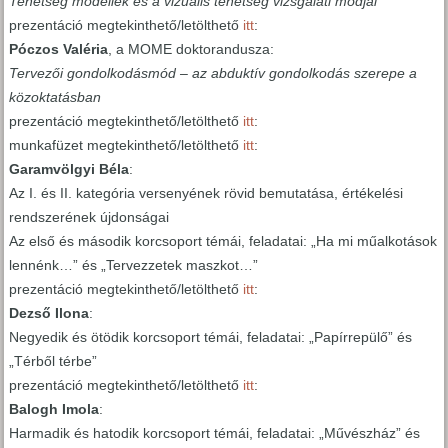
Tehetség modellek és a vizuális tehetség vizsgálati módjai
prezentáció megtekinthető/letölthető
itt
:
Póczos Valéria
, a MOME doktorandusza:
Tervezői gondolkodásmód – az abduktív gondolkodás szerepe a
közoktatásban
prezentáció megtekinthető/letölthető
itt
:
munkafüzet megtekinthető/letölthető
itt
:
Garamvölgyi Béla
:
Az I. és II. kategória versenyének rövid bemutatása, értékelési
rendszerének újdonságai
Az első és második korcsoport témái, feladatai: „Ha mi műalkotások
lennénk…” és „Tervezzetek maszkot…”
prezentáció megtekinthető/letölthető
itt
:
Dezső Ilona
:
Negyedik és ötödik korcsoport témái, feladatai: „Papírrepülő” és
„Térből térbe”
prezentáció megtekinthető/letölthető
itt
:
Balogh Imola
:
Harmadik és hatodik korcsoport témái, feladatai: „Művészház” és