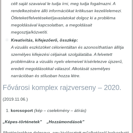
célt saját szavaival le tudja írni, meg tudja fogalmazni. A
rendelkezésére álló információkat kritikusan kezeli/elemezi.
Ötleteket/felvetéseket/javaslatokat dolgoz ki a probléma
megoldásával kapcsolatban, a megoldásait
megosztja/közvetíti.
Kreativitás, kifejezőerő, összkép:
A vizuális eszközöket célorientáltan és azonosíthatóan állítja
személyes kifejezési céljainak szolgálatába. A felvetett
problémákra a vizuális nyelv elemeivel kísérletezve újszerű,
eredeti megoldásokkal válaszol. Alkotását személyes
narrációban és stílusban hozza létre.
Fővárosi komplex rajzverseny – 2020.
(2019.11.06.)
korcsoport
(kép – cselekmény – átírás)
„Képes-történetek” „Hozzámondások”
Alkotópárokban dolgozva, egy kiválasztott műalkotásról leolvasható