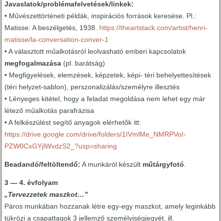
Javaslatok/problémafelvetések/linkek:
• Művészettörténeti példák, inspirációs források keresése. Pl.:
Matisse: A beszélgetés, 1938.
https://theartstack.com/artist/henri-
matisse/la-conversation-conver-1
• A választott műalkotásról leolvasható emberi kapcsolatok
megfogalmazása
(pl. barátság)
• Megfigyelések, elemzések, képzetek, képi- téri behelyettesítések
(téri helyzet-sablon), perszonalizálás/személyre illesztés
• Lényeges kitétel, hogy a feladat megoldása nem lehet egy már
létező műalkotás parafrázisa
• A felkészülést segítő anyagok elérhetők itt:
https://drive.google.com/drive/folders/1IVmlMe_NMRPVoI-
PZW0CxGYjlWvdzS2_?usp=sharing
Beadandó/feltöltendő:
A munkáról készült
műtárgyfotó
.
3 — 4. évfolyam
„Tervezzetek maszkot…”
Páros munkában hozzanak létre egy-egy maszkot, amely leginkább
tükrözi a csapattagok 3 jellemző személyiségjegyét, ill.