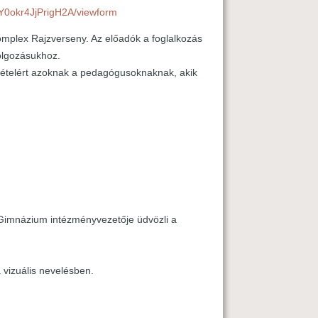
Y0okr4JjPrigH2A/viewform
mplex Rajzverseny. Az előadók a foglalkozás
dolgozásukhoz.
zvételért azoknak a pedagógusoknaknak, akik
 Gimnázium intézményvezetője üdvözli a
 vizuális nevelésben.