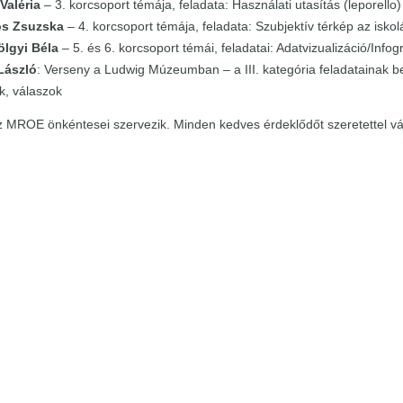
Valéria
– 3. korcsoport témája, feladata: Használati utasítás (leporello)
os Zsuzska
– 4. korcsoport témája, feladata: Szubjektív térkép az iskol
lgyi Béla
– 5. és 6. korcsoport témái, feladatai: Adatvizualizáció/Infog
László
: Verseny a Ludwig Múzeumban – a III. kategória feladatainak 
k, válaszok
z MROE önkéntesei szervezik. Minden kedves érdeklődőt szeretettel vá