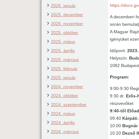
https://docs.
2026. január
2025. december
A decemberi f
2025. november
során bemutatj
A Magyar Rajzt
2025. október
igényüket ezen
2025. május
2025. április
Időpont:
2023.
Helyszín:
Buda
2025. március
1082 Budapest,
2025. február
Program:
2025. január
2024. november
9:00-9:30 Regi
2024. október
9:30 dr.
Erős-
részvevőket
2024. szeptember
9:40-től Előa
2024. május
09:40
Kárpáti
2024. április
10:00
Bognár 
2024. március
10:20
Dezső I