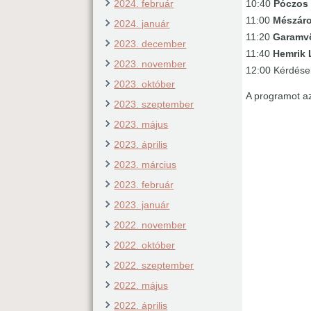
2024. február
10:40
Póczos 
11:00
Mészár
2024. január
11:20
Garamvö
2023. december
11:40
Hemrik 
2023. november
12:00 Kérdése
2023. október
A programot a
2023. szeptember
2023. május
2023. április
2023. március
2023. február
2023. január
2022. november
2022. október
2022. szeptember
2022. május
2022. április