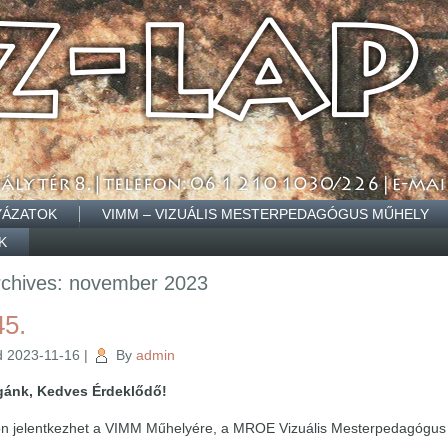
YÁZATOK
VIMM – VIZUÁLIS MESTERPEDAGÓGUS MŰHELY
K
rchives:
november 2023
5.
d
2023-11-16
|
By
admin
égánk, Kedves Érdeklődő!
on jelentkezhet a VIMM Műhelyére, a MROE Vizuális Mesterpedagógus