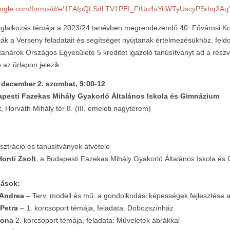
google.com/forms/d/e/1FAIpQLSdLTV1PEI_FtUo4sYitWTyUscyPSrhq2Aq
oglalkozás témája a 2023/24 tanévben megrendezendő 40. Fővárosi Ko
ák a Verseny feladatait és segítséget nyújtanak értelmezésükhöz, fel
anárok Országos Egyesülete 5 kreditet igazoló tanúsítványt ad a rés
 az űrlapon jelezik.
 december 2. szombat, 9:00-12
pesti Fazekas Mihály Gyakorló Általános Iskola és Gimnázium
 Horváth Mihály tér 8. (III. emeleti nagyterem)
sztráció és tanúsítványok átvétele
Honti Zsolt
, a Budapesti Fazekas Mihály Gyakorló Általános Iskola és
dások:
 Andrea
– Terv, modell és mű: a gondolkodási képességek fejlesztése a
Petra
– 1. korcsoport témája, feladata: Dobozszínház
lona
2. korcsoport témája, feladata: Műveletek ábrákkal