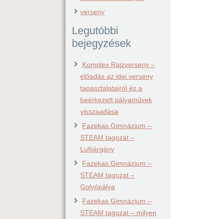
verseny
Legutóbbi
bejegyzések
Komplex Rajzverseny –
előadás az idei verseny
tapasztalatairól és a
beérkezett pályaművek
visszaadása
Fazekas Gimnázium –
STEAM tagozat –
Lufijárgány
Fazekas Gimnázium –
STEAM tagozat –
Golyópálya
Fazekas Gimnázium –
STEAM tagozat – milyen