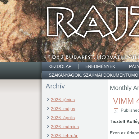
KEZDŐLAP
EREDMÉNYEK
PÁL
SZAKANYAGOK, SZAKMAI DOKUMENTUMO
Archív
Monthly A
VIMM 4
2026. június
2026. május
Publishe
2026. április
Tisztelt Koll
2026. március
Ezen az űrlap
2026. február