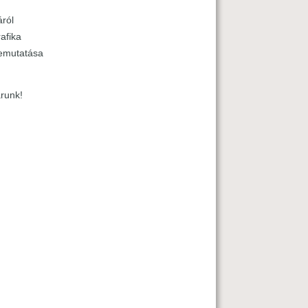
áról
rafika
bemutatása
runk!