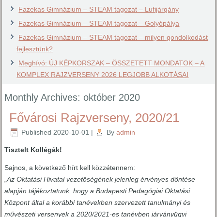
Fazekas Gimnázium – STEAM tagozat – Lufijárgány
Fazekas Gimnázium – STEAM tagozat – Golyópálya
Fazekas Gimnázium – STEAM tagozat – milyen gondolkodást
fejlesztünk?
Meghívó: ÚJ KÉPKORSZAK – ÖSSZETETT MONDATOK – A
KOMPLEX RAJZVERSENY 2026 LEGJOBB ALKOTÁSAI
Monthly Archives:
október 2020
Fővárosi Rajzverseny, 2020/21
Published
2020-10-01
|
By
admin
Tisztelt Kollégák!
Sajnos, a következő hírt kell közzétennem:
„
Az Oktatási Hivatal vezetőségének jelenleg érvényes döntése
alapján tájékoztatunk, hogy a Budapesti Pedagógiai Oktatási
Központ által a korábbi tanévekben szervezett tanulmányi és
művészeti versenyek a 2020/2021-es tanévben járványügyi