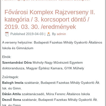
Fővárosi Komplex Rajzverseny II.
kategória / 3. korcsoport döntő /
2019. 03. 30. /eredmények
Published
2019-04-03
|
By
admin
A verseny helyszíne: Budapesti Fazekas Mihály Gyakorló Általános
Iskola és Gimnázium
Elnök:
Szentandrási Dóra
Moholy-Nagy Művészeti Egyetem
doktorandusza, Magyar Építész Kamara, GYIK Műhely
Zsűritagok:
Balogh Imola
szaktanár, Budapesti Fazekas Mihály Gyakorló Ált.
Isk. és Gimn.
Dátán Attila
szaktanácsadó, Móra Ferenc Általános Iskola
Dezső Ilona
szaktanár, Budapesti Fazekas Mihály Gyakorló Ált.
Isk. és Gimn.