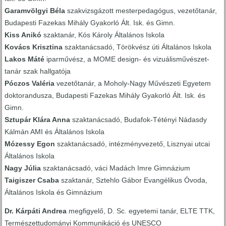
Garamvölgyi Béla
szakvizsgázott mesterpedagógus, vezetőtanár,
Budapesti Fazekas Mihály Gyakorló Ált. Isk. és Gimn.
Kiss Anikó
szaktanár, Kós Károly Általános Iskola
Kovács Krisztina
szaktanácsadó, Törökvész úti Általános Iskola
Lakos Máté
iparművész, a MOME design- és vizuálisművészet-
tanár szak hallgatója
Póczos Valéria
vezetőtanár, a Moholy-Nagy Művészeti Egyetem
doktorandusza, Budapesti Fazekas Mihály Gyakorló Ált. Isk. és
Gimn.
Sztupár Klára Anna
szaktanácsadó, Budafok-Tétényi Nádasdy
Kálmán AMI és Általános Iskola
Mózessy Egon
szaktanácsadó, intézményvezető, Lisznyai utcai
Általános Iskola
Nagy Júlia
szaktanácsadó, váci Madách Imre Gimnázium
Taigiszer Csaba
szaktanár, Sztehlo Gábor Evangélikus Óvoda,
Általános Iskola és Gimnázium
Dr. Kárpáti Andrea
megfigyelő, D. Sc. egyetemi tanár, ELTE TTK,
Természettudományi Kommunikáció és UNESCO