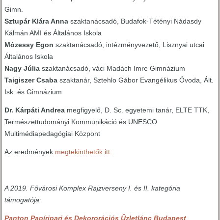
Gimn.
Sztupár Klára Anna
szaktanácsadó, Budafok-Tétényi Nádasdy
Kálmán AMI és Általános Iskola
Mózessy Egon
szaktanácsadó, intézményvezető, Lisznyai utcai
Általános Iskola
Nagy Júlia
szaktanácsadó, váci Madách Imre Gimnázium
Taigiszer Csaba
szaktanár, Sztehlo Gábor Evangélikus Óvoda, Ált.
Isk. és Gimnázium
Dr. Kárpáti Andrea
megfigyelő, D. Sc. egyetemi tanár, ELTE TTK,
Természettudományi Kommunikáció és UNESCO
Multimédiapedagógiai Központ
Az eredmények
megtekinthetők itt:
A 2019. Fővárosi Komplex Rajzverseny I. és II. kategória
támogatója:
Panton Papíripari és Dekororációs Üzletlánc Budapest