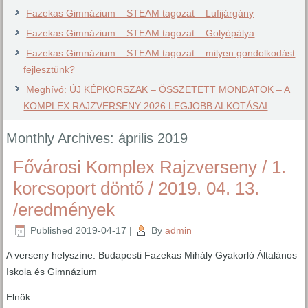
Fazekas Gimnázium – STEAM tagozat – Lufijárgány
Fazekas Gimnázium – STEAM tagozat – Golyópálya
Fazekas Gimnázium – STEAM tagozat – milyen gondolkodást
fejlesztünk?
Meghívó: ÚJ KÉPKORSZAK – ÖSSZETETT MONDATOK – A
KOMPLEX RAJZVERSENY 2026 LEGJOBB ALKOTÁSAI
Monthly Archives:
április 2019
Fővárosi Komplex Rajzverseny / 1.
korcsoport döntő / 2019. 04. 13.
/eredmények
Published
2019-04-17
|
By
admin
A verseny helyszíne: Budapesti Fazekas Mihály Gyakorló Általános
Iskola és Gimnázium
Elnök: