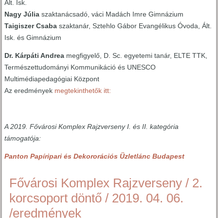
Ált. Isk.
Nagy Júlia
szaktanácsadó, váci Madách Imre Gimnázium
Taigiszer Csaba
szaktanár, Sztehlo Gábor Evangélikus Óvoda, Ált.
Isk. és Gimnázium
Dr. Kárpáti Andrea
megfigyelő, D. Sc. egyetemi tanár, ELTE TTK,
Természettudományi Kommunikáció és UNESCO
Multimédiapedagógiai Központ
Az eredmények
megtekinthetők itt:
A 2019. Fővárosi Komplex Rajzverseny I. és II. kategória
támogatója:
Panton Papíripari és Dekororációs Üzletlánc Budapest
Fővárosi Komplex Rajzverseny / 2.
korcsoport döntő / 2019. 04. 06.
/eredmények