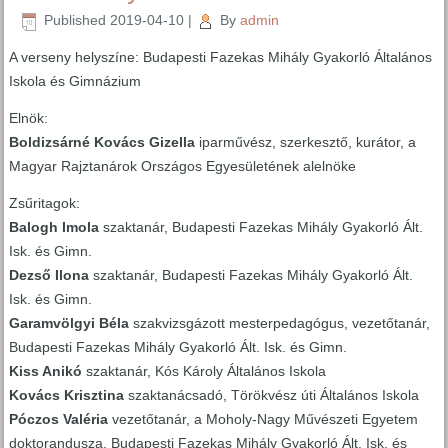
Published
2019-04-10
|
By
admin
A verseny helyszíne: Budapesti Fazekas Mihály Gyakorló Általános
Iskola és Gimnázium
Elnök:
Boldizsárné Kovács Gizella
iparművész, szerkesztő, kurátor, a
Magyar Rajztanárok Országos Egyesületének alelnöke
Zsűritagok:
Balogh Imola
szaktanár, Budapesti Fazekas Mihály Gyakorló Ált.
Isk. és Gimn.
Dezső Ilona
szaktanár, Budapesti Fazekas Mihály Gyakorló Ált.
Isk. és Gimn.
Garamvölgyi Béla
szakvizsgázott mesterpedagógus, vezetőtanár,
Budapesti Fazekas Mihály Gyakorló Ált. Isk. és Gimn.
Kiss Anikó
szaktanár, Kós Károly Általános Iskola
Kovács Krisztina
szaktanácsadó, Törökvész úti Általános Iskola
Póczos Valéria
vezetőtanár, a Moholy-Nagy Művészeti Egyetem
doktorandusza, Budapesti Fazekas Mihály Gyakorló Ált. Isk. és