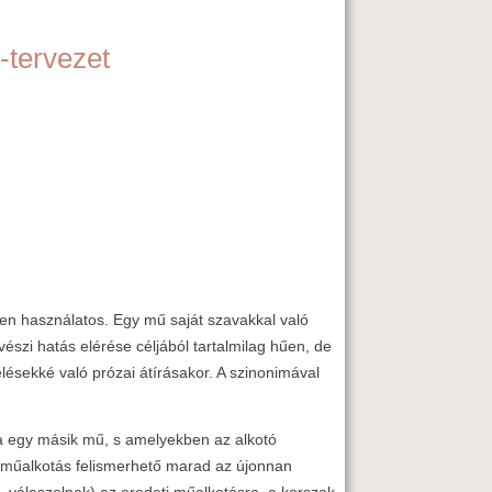
-tervezet
sben használatos. Egy mű saját szavakkal való
szi hatás elérése céljából tartalmilag hűen, de
lésekké való prózai átírásakor. A szinonimával
ja egy másik mű, s amelyekben az alkotó
p/műalkotás felismerhető marad az újonnan