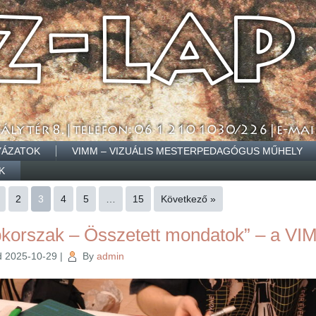
YÁZATOK
VIMM – VIZUÁLIS MESTERPEDAGÓGUS MŰHELY
K
2
3
4
5
…
15
Következő »
pkorszak – Összetett mondatok” – a V
d
2025-10-29
|
By
admin