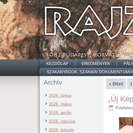
KEZDŐLAP
EREDMÉNYEK
PÁL
SZAKANYAGOK, SZAKMAI DOKUMENTUMO
Archív
« Előző
1
2026. június
„Új Ké
2026. május
Publishe
2026. április
2026. március
2026. február