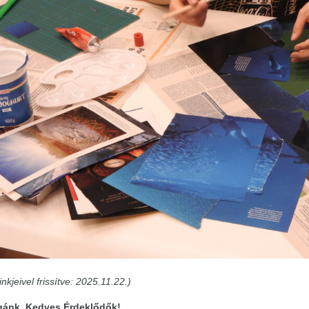
inkjeivel frissítve: 2025.11.22.)
égánk, Kedves Érdeklődők!