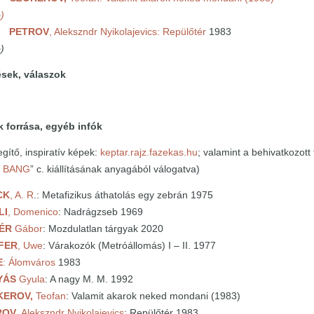
)
00
PETROV
, Alekszndr Nyikolajevics: Repülőtér
1983
)
ek, válaszok
rrása, egyéb infók
gítő, inspiratív képek:
keptar.rajz.fazekas.hu
; valamint a behivatkozott 
G BANG
” c. kiállításának anyagából válogatva)
CK
, A. R
.: Metafizikus áthatolás egy zebrán 1975
LI
, Domenico
: Nadrágzseb 1969
TÉR
Gábor
: Mozdulatlan tárgyak 2020
IFER
, Uwe
: Várakozók (Metróállomás) I – II. 1977
E
: Álomváros
1983
YÁS
Gyula
: A nagy M. M. 1992
KEROV,
Teofan
: Valamit akarok neked mondani (1983)
ROV
, Alekszndr Nyikolajevics
: Repülőtér 1983