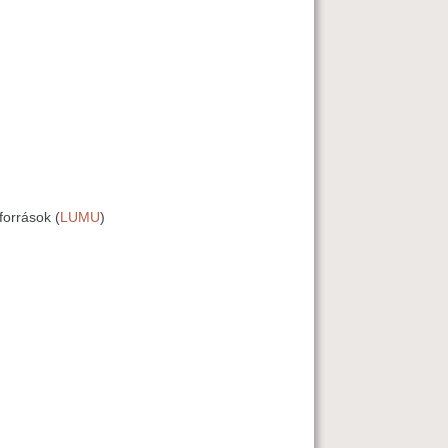
források (
LUMU
)