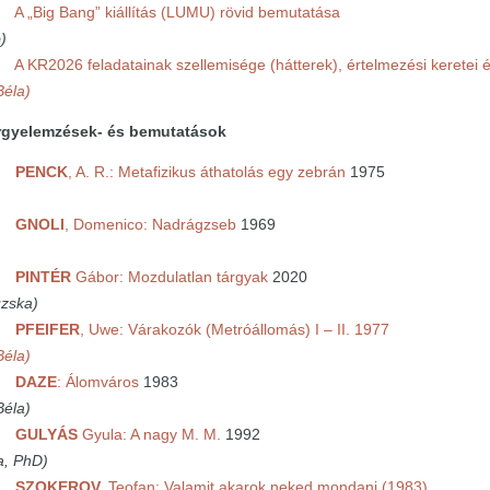
25
A „Big Bang” kiállítás (LUMU) rövid bemutatása
)
35
A KR2026 feladatainak szellemisége (hátterek), értelmezési keretei 
Béla)
yelemzések- és bemutatások
45
PENCK
, A. R.: Metafizikus áthatolás egy zebrán
1975
)
55
GNOLI
, Domenico: Nadrágzseb
1969
10
PINTÉR
Gábor: Mozdulatlan tárgyak
2020
zska)
20
PFEIFER
, Uwe: Várakozók (Metróállomás) I – II. 1977
Béla)
30
DAZE
: Álomváros
1983
Béla)
40
GULYÁS
Gyula: A nagy M. M.
1992
a, PhD)
50
SZOKEROV,
Teofan: Valamit akarok neked mondani (1983)