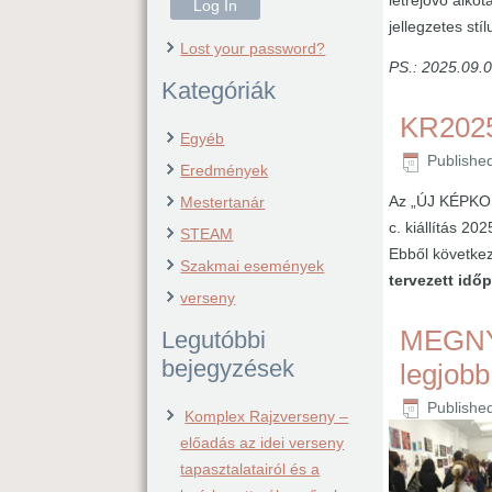
létrejövő alko
jellegzetes st
Lost your password?
PS.: 2025.09.0
Kategóriák
KR2025
Egyéb
Publishe
Eredmények
Az „ÚJ KÉPKOR
Mestertanár
c. kiállítás 20
STEAM
Ebből követke
Szakmai események
tervezett idő
verseny
MEGNYI
Legutóbbi
bejegyzések
legjobb
Publishe
Komplex Rajzverseny –
előadás az idei verseny
tapasztalatairól és a