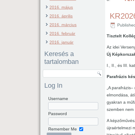
2016. május
KR2026
2016. április
2016. március
Publishe
2016. február
Tisztelt Koll
2016. január
Az idei Versen
Keresés a
Új Képkorsza
tartalomban
I., II., és III.
Parafrázis kés
Log In
„A parafrázis–
elmondása, átí
Username
gyakran a műfa
szemben nem a
Password
A képzőművésze
újraértelmezi 
Remember Me