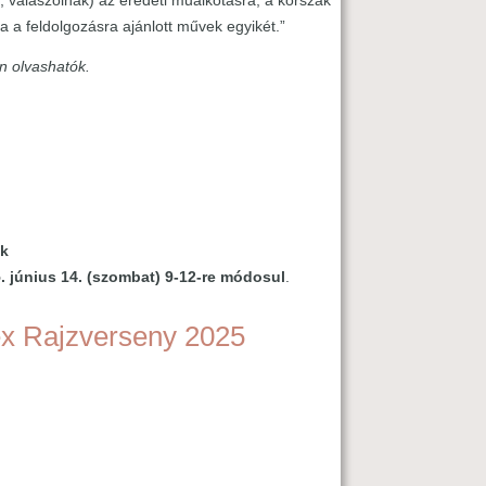
k, válaszolnak) az eredeti műalkotásra, a korszak
ra a feldolgozásra ajánlott művek egyikét.”
n olvashatók.
ak
. június 14. (szombat) 9-12-re módosul
.
 Rajzverseny 2025