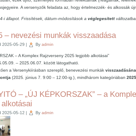
tásban; ezek újító, személyes formában reflektálnak (reagálnak, felelne
ílusjegyeire. A versenyzők feladata az, hogy értelmezzék- és alkossák új
4-i állapot. Frissítések, dátum-módosítások a
véglegesített
változatba
 – nevezési munkák visszaadása
d
2025-05-29
|
By
admin
SZAK – A Komplex Rajzverseny 2025 legjobb alkotásai”
25.05.09. – 2025.06.07. között látogatható.
zően a Versenykiírásban szereplő, benevezési munkák
visszaadásán
pontja
(2025. június 7. 9:00 – 12:00-ig.), mindhárom kategóriában
2025
TÓ – „ÚJ KÉPKORSZAK” – a Komplex
 alkotásai
d
2025-05-12
|
By
admin