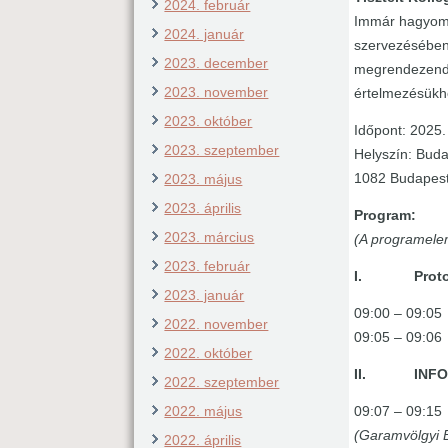
2024. február
Immár hagyomá
2024. január
szervezésében 
2023. december
megrendezendő 
2023. november
értelmezésükh
2023. október
Időpont: 2025
2023. szeptember
Helyszín: Buda
1082 Budapest,
2023. május
2023. április
Program:
2023. március
(A programelem
2023. február
I. Protok
2023. január
09:00 – 09
2022. november
09:05 – 0
2022. október
II. INF
2022. szeptember
2022. május
09:07 – 09:15
(Garamvölgyi 
2022. április