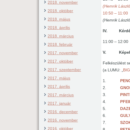
2018. november
(Hemrik László
2018. október
10:50 – 11:
2018. május
(Hemrik László
2018. április
IV. Kérdés
2018. március
11:00 – 12:00
2018. február
V. Képek fo
2017. november
2017. október
Felkészülést se
2017. szeptember
(a LUMU: „
BI
2017. május
1.
PEN
2017. április
2.
GNO
3.
PIN
2017. március
4.
PFE
2017. január
5.
DAZ
2016. december
6.
GUL
2016. november
7.
SZO
2016. október
8.
PET