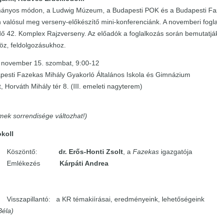
nyos módon, a Ludwig Múzeum, a Budapesti POK és a Budapesti Faze
valósul meg verseny-előkészítő mini-konferenciánk. A novemberi fogl
42. Komplex Rajzverseny. Az előadók a foglalkozás során bemutatják 
öz, feldolgozásukhoz.
. november 15. szombat, 9:00-12
pesti Fazekas Mihály Gyakorló Általános Iskola és Gimnázium
 Horváth Mihály tér 8. (III. emeleti nagyterem)
ek sorrendisége változhat!)
oll
:05 Köszöntő:
dr. Erős-Honti Zsolt
, a
Fazekas
igazgatója
9:06 Emlékezés
Kárpáti Andrea
O
 Visszapillantó: a KR témakiírásai, eredményeink, lehetőségeink
Béla)