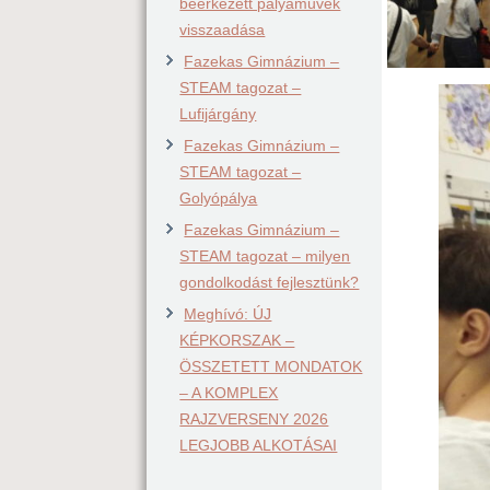
beérkezett pályaművek
visszaadása
Fazekas Gimnázium –
STEAM tagozat –
Lufijárgány
Fazekas Gimnázium –
STEAM tagozat –
Golyópálya
Fazekas Gimnázium –
STEAM tagozat – milyen
gondolkodást fejlesztünk?
Meghívó: ÚJ
KÉPKORSZAK –
ÖSSZETETT MONDATOK
– A KOMPLEX
RAJZVERSENY 2026
LEGJOBB ALKOTÁSAI