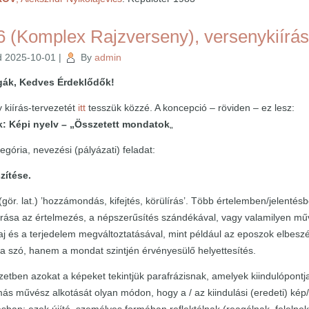
 (Komplex Rajzverseny), versenykiírás
d
2025-10-01
|
By
admin
égák, Kedves Érdeklődők!
y kiírás-tervezetét
itt
tesszük közzé. A koncepció – röviden – ez lesz:
k: Képi nyelv – „Összetett mondatok
„
 kategória, nevezési (pályázati) feladat:
zítése.
 (gör. lat.) ’hozzámondás, kifejtés, körülírás’. Több értelemben/jelenté
rása az értelmezés, a népszerűsítés szándékával, vagy valamilyen művé
j és a terjedelem megváltoztatásával, mint például az eposzok elbeszé
 szó, hanem a mondat szintjén érvényesülő helyettesítés.
tben azokat a képeket tekintjük parafrázisnak, amelyek kiindulópont
más művész alkotását olyan módon, hogy a / az kiindulási (eredeti) ké