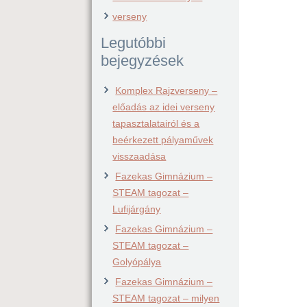
verseny
Legutóbbi
bejegyzések
Komplex Rajzverseny –
előadás az idei verseny
tapasztalatairól és a
beérkezett pályaművek
visszaadása
Fazekas Gimnázium –
STEAM tagozat –
Lufijárgány
Fazekas Gimnázium –
STEAM tagozat –
Golyópálya
Fazekas Gimnázium –
STEAM tagozat – milyen