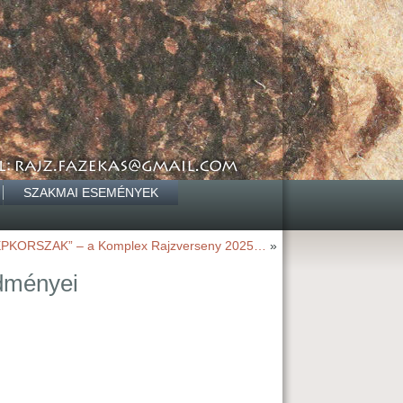
SZAKMAI ESEMÉNYEK
PKORSZAK” – a Komplex Rajzverseny 2025…
»
edményei