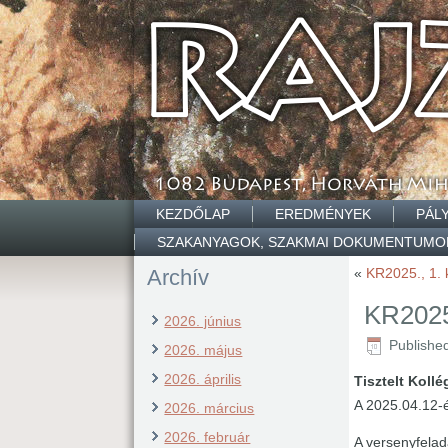
KEZDŐLAP
EREDMÉNYEK
PÁL
SZAKANYAGOK, SZAKMAI DOKUMENTUMO
Archív
«
KR2025., 1. 
KR2025.
2026. június
Publishe
2026. május
2026. április
Tisztelt Koll
A 2025.04.12-
2026. március
2026. február
A versenyfelad