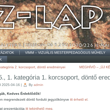
YÁZATOK
VIMM – VIZUÁLIS MESTERPEDAGÓGUS MŰHELY
K
kategória 2. korcsoport, döntő eredményei
MEGHÍVÓ – „ÚJ KÉ
, 1. kategória 1. korcsoport, döntő er
d
2025-04-16
|
By
admin
égák, Kedves Érdeklődők!
én megrendezett döntő forduló jegyzőkönyve
itt érhető el
.
at prezentációja
itt tekinthető meg
.