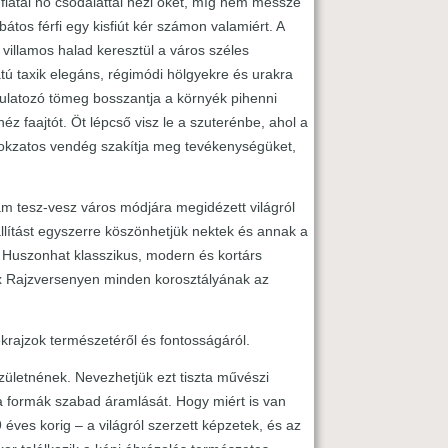
fiatal nő csodálattal nézi őket, míg nem messze
átos férfi egy kisfiút kér számon valamiért. A
 villamos halad keresztül a város széles
ú taxik elegáns, régimódi hölgyekre és urakra
latozó tömeg bosszantja a környék pihenni
éz faajtót. Öt lépcső visz le a szuterénbe, ahol a
titokzatos vendég szakítja meg tevékenységüket,
lam tesz-vesz város módjára megidézett világról
iállítást egyszerre köszönhetjük nektek és annak a
 Huszonhat klasszikus, modern és kortárs
x Rajzversenyen minden korosztályának az
krajzok természetéről és fontosságáról.
születnének. Nevezhetjük ezt tiszta művészi
a formák szabad áramlását. Hogy miért is van
 éves korig – a világról szerzett képzetek, és az