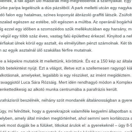
lölelnek, a fák ágain ülő madarak meg-megrebbentik a szárnyaikat. Egy 
rke paripa legelészik a dús pázsitból. A park melletti utcán egy nagykab
ó falon egy hatalmas, színes koponyát ábrázoló graffiti látszik. Zsúfolt
 szalad egészen az estébe, sőt egészen a múltba. Az operánál bogárhát
íg ezzel egy időben a szomszédos szűk mellékutcában egy harsány, mu
 végül egy több száz éves, vastag falú épülethez érkezel. Kinyitod a neh
érfiakat ülnek körül egy asztalt, és elmélyülten pénzt számolnak. Két 
 az egyik asztalnál ülő szakállas férfire mutatnak.
e a képekre mutatok itt mellettünk, köröttünk. És ez a 150 kép az álta
bb betekintést nyújt. Ezt a világot, illetve ezt a szellemesen ragyogó k
kotásnak, amelyeket, legalább is egy részüket, az imént megidéztem.
ravaggiotól Luca Sára Rózsáig. Mert idén rendhagyó módon a Komple
izenkettedikesig az alkotó munka centrumába a parafrázis került.
arafrázisról beszélnék, néhány szót mondanék általánosságban a gyere
 úgy, mi felnőttek, hogy a gyerekrajzok valamiféle kegyelmi állapotban 
elyben, amely által minden megtörténhet, ahol semmi sem korlátozza 
ek most dugják be a fülüket, titkokat árulok el: a gyerekeknél – úgy 8-9