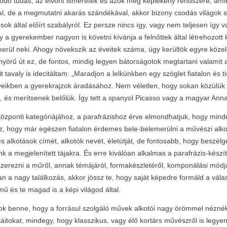
ódó tudás, az elvont ismeretek és azok még képlékeny rendszere, amik
l, de a megmutatni akarás szándékával, akkor bizony csodás világok 
ok által előírt szabályról. Ez persze nincs így, vagy nem teljesen íg
gy a gyerekember nagyon is követni kívánja a felnőttek által létrehozot
erül neki. Ahogy növekszik az éveitek száma, úgy kerültök egyre köze
yörű út ez, de fontos, mindig legyen bátorságotok megtartani valamit a
kit tavaly is idecitáltam: „Maradjon a lelkünkben egy szöglet fiatalon é
űveikben a gyerekrajzok áradásához. Nem véletlen, hogy sokan közülük 
, és merítsenek belőlük. Így tett a spanyol Picasso vagy a magyar Anna
özponti kategóriájához, a parafrázishoz érve elmondhatjuk, hogy minden
z, hogy már egészen fiatalon érdemes bele-belemerülni a művészi alko
es alkotások címét, alkotók nevét, életútját, de fontosabb, hogy beszél
k a megjelenített tájakra. És erre kiválóan alkalmas a parafrázis-készí
 szerezni a műről, annak témájáról, formakészletéről, komponálási módjá
n a nagy találkozás, akkor jössz te, hogy saját képedre formáld a válas
ű és te magad is a képi világod által.
k benne, hogy a forrásul szolgáló művek alkotói nagy örömmel néznék 
tokat, mindegy, hogy klasszikus, vagy élő kortárs művészről is legye