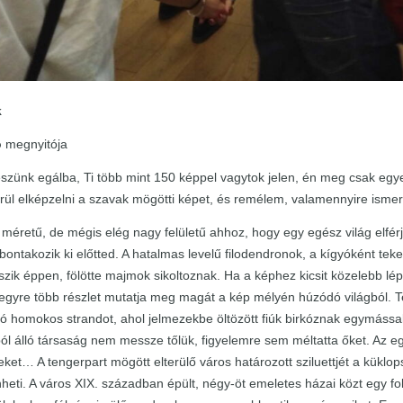
k
ó
megnyitója
zünk egálba, Ti több mint 150 képpel vagytok jelen, én meg csak egyet
ül elképzelni a szavak mögötti képet, és remélem, valamennyire ismer
méretű, de mégis elég nagy felületű ahhoz, hogy egy egész világ elférj
ontakozik ki előtted. A hatalmas levelű filodendronok, a kígyóként teke
ászik éppen, fölötte majmok sikoltoznak. Ha a képhez kicsit közelebb lé
egyre több részlet mutatja meg magát a kép mélyén húzódó világból. Ten
ó homokos strandot, ahol jelmezekbe öltözött fiúk birkóznak egymássa
ól álló társaság nem messze tőlük, figyelemre sem méltatta őket. Az e
eket… A tengerpart mögött elterülő város határozott sziluettjét a küklop
eti. A város XIX. században épült, négy-öt emeletes házai közt egy fol