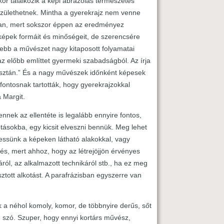
or találkozik a képi ábrázolás természetes
születhetnek. Mintha a gyerekrajz nem venne
y van, mert sokszor éppen az eredményez
t képek formáit és minőségeit, de szerencsére
lebb a művészet nagy kitaposott folyamatai
z előbb említtet gyermeki szabadságból. Az írja
s tisztán.” És a nagy művészek időnként képesek
fontosnak tartották, hogy gyerekrajzokkal
 Margit.
nek az ellentéte is legalább ennyire fontos,
tásokba, egy kicsit elveszni bennük. Meg lehet
gessünk a képeken látható alakokkal, vagy
tés, mert ahhoz, hogy az létrejöjjön érvényes
ról, az alkalmazott technikáról stb., ha ez meg
ztott alkotást. A parafrázisban egyszerre van
a néhol komoly, komor, de többnyire derűs, sőt
n szó. Szuper, hogy ennyi kortárs művész,