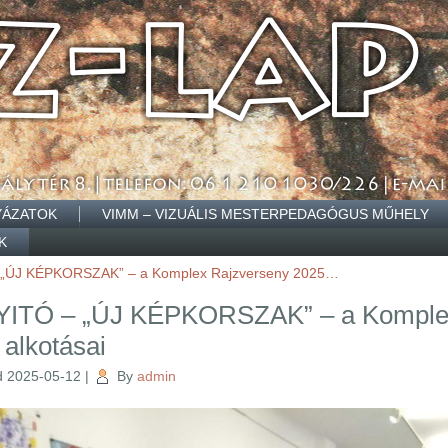
YÁZATOK
VIMM – VIZUÁLIS MESTERPEDAGÓGUS MŰHELY
K
„ÚJ KÉPKORSZAK” – a Komplex Rajzverseny 2025…
TÓ – „ÚJ KÉPKORSZAK” – a Komplex
 alkotásai
d
2025-05-12
|
By
admin