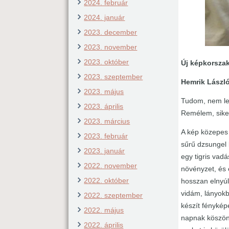
2024. február
2024. január
2023. december
2023. november
2023. október
Új képkorsza
2023. szeptember
Hemrik Lászl
2023. május
Tudom, nem les
2023. április
Remélem, siker
2023. március
A kép közepes 
2023. február
sűrű dzsungel b
2023. január
egy tigris vad
2022. november
növényzet, és 
2022. október
hosszan elnyúl
vidám, lányokb
2022. szeptember
készít fénykép
2022. május
napnak köszönh
2022. április