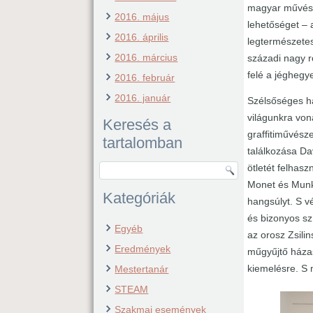
magyar művész 
2016. május
lehetőséget – 
2016. április
legtermészetes
2016. március
századi nagy r
felé a jéghegy
2016. február
2016. január
Szélsőséges ha
világunkra von
Keresés a
graffitiművész
tartalomban
találkozása Da
ötletét felhas
Monet és Munká
Kategóriák
hangsúlyt. S v
és bizonyos szí
Egyéb
az orosz Zsili
Eredmények
műgyűjtő házas
kiemelésre. S 
Mestertanár
STEAM
Szakmai események