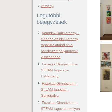
verseny
Legutóbbi
bejegyzések
Komplex Rajzverseny –
előadás az idei verseny
tapasztalatairól és a
beérkezett pályaművek
visszaadása
Fazekas Gimnázium –
STEAM tagozat –
Lufijárgány
Fazekas Gimnázium –
STEAM tagozat –
Golyópálya
Fazekas Gimnázium –
STEAM tagozat – milyen