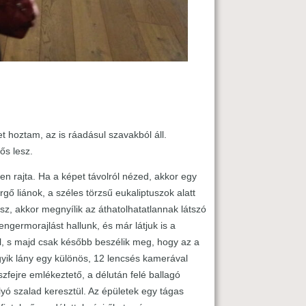
 hoztam, az is ráadásul szavakból áll.
ős lesz.
en rajta. Ha a képet távolról nézed, akkor egy
rgő liánok, a széles törzsű eukaliptuszok alatt
psz, akkor megnyílik az áthatolhatatlannak látszó
germorajlást hallunk, és már látjuk is a
l, s majd csak később beszélik meg, hogy az a
gyik lány egy különös, 12 lencsés kamerával
szfejre emlékeztető, a délután felé ballagó
yó szalad keresztül. Az épületek egy tágas