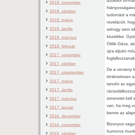
azokból formál
2018. november
hiányosságaiva
2018. október
tudomást a más
2018. május
revelációt, ho
2018. április
sehogy sem sik
közelébe. Gyön
2018. március
Ottlik Géza, a
2018. február
újra eljutni m
2017. november
foglalkozzanak
2017. október
De a verseny k
2017. szeptember
történetesen a
2017. május
tanulni az egy
2017. április
rácsodálkozzun
ismeretet kell
2017. március
van, ha meg va
2017. január
benne az alapm
2016. december
Bizonyos vagyo
2016. november
humoros munkái
2016. október