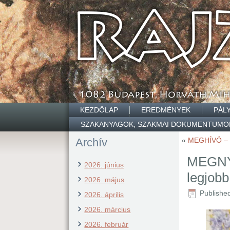
KEZDŐLAP
EREDMÉNYEK
PÁL
SZAKANYAGOK, SZAKMAI DOKUMENTUMO
Archív
«
MEGHÍVÓ – 
MEGNYI
2026. június
legjobb
2026. május
Publishe
2026. április
2026. március
2026. február