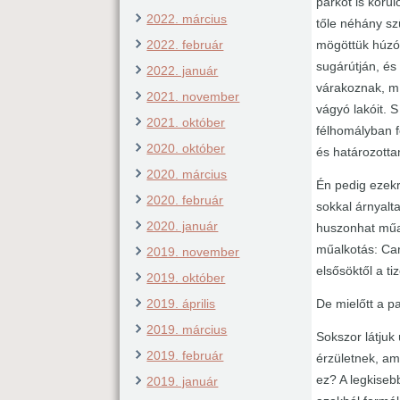
parkot is körü
2022. március
tőle néhány szü
mögöttük húzód
2022. február
sugárútján, és
2022. január
várakoznak, m
2021. november
vágyó lakóit. S
2021. október
félhomályban f
2020. október
és határozottan
2020. március
Én pedig ezekr
2020. február
sokkal árnyalta
2020. január
huszonhat műal
műalkotás: Ca
2019. november
elsősöktől a t
2019. október
De mielőtt a p
2019. április
2019. március
Sokszor látjuk
2019. február
érzületnek, am
ez? A legkisebb
2019. január