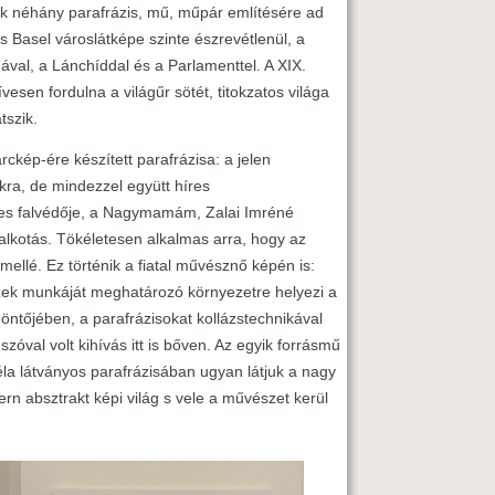
k néhány parafrázis, mű, műpár említésére ad
 Basel városlátképe szinte észrevétlenül, a
al, a Lánchíddal és a Parlamenttel. A XIX.
sen fordulna a világűr sötét, titokzatos világa
tszik.
kép-ére készített parafrázisa: a jelen
akra, de mindezzel együtt híres
gnes falvédője, a Nagymamám, Zalai Imréné
alkotás. Tökéletesen alkalmas arra, hogy az
ellé. Ez történik a fiatal művésznő képén is:
szek munkáját meghatározó környezetre helyezi a
döntőjében, a parafrázisokat kollázstechnikával
zóval volt kihívás itt is bőven. Az egyik forrásmű
géla látványos parafrázisában ugyan látjuk a nagy
n absztrakt képi világ s vele a művészet kerül