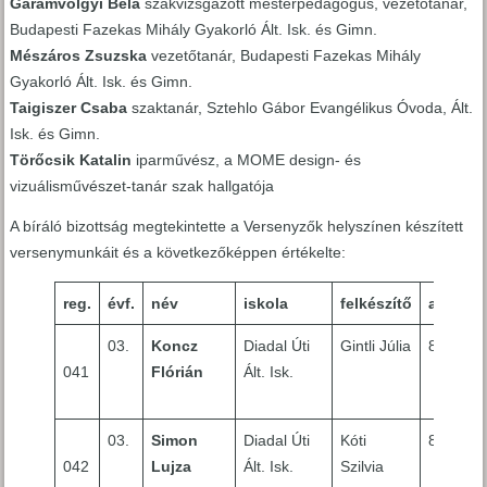
Garamvölgyi Béla
szakvizsgázott mesterpedagógus, vezetőtanár,
Budapesti Fazekas Mihály Gyakorló Ált. Isk. és Gimn.
Mészáros Zsuzska
vezetőtanár, Budapesti Fazekas Mihály
Gyakorló Ált. Isk. és Gimn.
Taigiszer Csaba
szaktanár, Sztehlo Gábor Evangélikus Óvoda, Ált.
Isk. és Gimn.
Törőcsik Katalin
iparművész, a MOME design- és
vizuálisművészet-tanár szak hallgatója
A bíráló bizottság megtekintette a Versenyzők helyszínen készített
versenymunkáit és a következőképpen értékelte:
reg.
évf.
név
iskola
felkészítő
anyag
03.
Koncz
Diadal Úti
Gintli Júlia
8
041
Flórián
Ált. Isk.
03.
Simon
Diadal Úti
Kóti
8
042
Lujza
Ált. Isk.
Szilvia