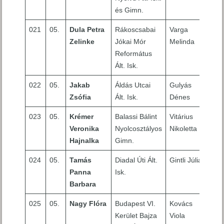
és Gimn.
021
05.
Dula Petra
Rákoscsabai
Varga
9
Zelinke
Jókai Mór
Melinda
Református
Ált. Isk.
022
05.
Jakab
Áldás Utcai
Gulyás
6
Zsófia
Ált. Isk.
Dénes
023
05.
Krémer
Balassi Bálint
Vitárius
7
Veronika
Nyolcosztályos
Nikoletta
Hajnalka
Gimn.
024
05.
Tamás
Diadal Úti Ált.
Gintli Júlia
5
Panna
Isk.
Barbara
025
05.
Nagy Flóra
Budapest VI.
Kovács
6
Kerület Bajza
Viola