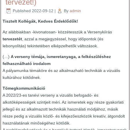
tervezet!)
Published
2022-09-12
|
By
admin
Tisztelt Kollégák, Kedves Érdeklődők!
Az alábbiakban -kivonatosan- közzétesszük a Versenykiírás
tervezetét
, azzal a megjegyzéssel, hogy időpontok (és
lebonyolítás) tekintetében elképzelhetők változások.
(…)
A verseny témája, ismeretanyaga, a felkészüléshez
felhasználható irodalom
A pályamunka témaköre és az alkalmazható technikák a vizuális
kultúrához kötődnek.
Tömegkommunikáció
A 2022/23-es tanévi verseny a vizuális befogadó- és
alkotóképességek szintjeit méri. Az ismeretek egy része gyakorlati
jellegű és az alkalmazott technikák használati módjához, másik
része pedig a vizuális közlő- és kifejezőeszközök kreatív, átgondolt
használatának minőségéhez kötődik.