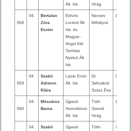
Ált. Isk.
Virág
04.
Bertalan
Eötvös
Necsev
10
058
Zóra
Loránd Ált.
Mihályné
Eszter
Isk. és
Magyar-
Angol Két
Tanítási
Nyelvű Ált.
Isk.
04.
Szabó
Lázár Ervin
Dr.
9
059
Adrienn
Ált. Isk.
Sefcsikné
Klára
Szász Éva
04.
Mészáros
Újpesti
Tóth-
10
060
Barna
Homoktövis
Szendi
Ált. Isk.
Virág
04.
Szabó
Újpesti
Tóth-
7