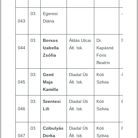
03.
Egeresi
–
043
Diána
03.
Borsos
Áldás Utcai
Dr.
5
044
Izabella
Ált. Isk.
Kapásné
Zsófia
Fóris
Beatrix
03.
Geml
Diadal Úti
Kóti
4
045
Maja
Ált. Isk.
Szilvia
Kamilla
03.
Szentesi
Diadal Úti
Kóti
6
046
Lili
Ált. Isk.
Szilvia
03.
Czibulyás
Diadal Úti
Kóti
8
047
Dorka
Ált. Isk.
Szilvia