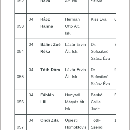
052
Réka
Ált. Isk.
Szilvia
04.
Rácz
Herman
Kiss Éva
6
053
Hanna
Ottó Ált.
Isk.
04.
Bálint Zoé
Lázár Ervin
Dr.
7
054
Réka
Ált. Isk.
Sefcsikné
Szász Éva
04.
Tóth Dóra
Lázár Ervin
Dr.
9
055
Ált. Isk.
Sefcsikné
Szász Éva
04.
Fábián
Hunyadi
Benkő
5
056
Lili
Mátyás Ált.
Csilla
Isk.
Judit
04.
Ondi Zita
Újpesti
Tóth-
10
057
Homoktövis
Szendi