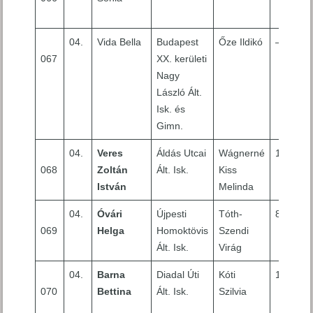
04.
Vida Bella
Budapest
Őze Ildikó
–
067
XX. kerületi
Nagy
László Ált.
Isk. és
Gimn.
04.
Veres
Áldás Utcai
Wágnerné
10
068
Zoltán
Ált. Isk.
Kiss
István
Melinda
04.
Óvári
Újpesti
Tóth-
8
069
Helga
Homoktövis
Szendi
Ált. Isk.
Virág
04.
Barna
Diadal Úti
Kóti
10
070
Bettina
Ált. Isk.
Szilvia