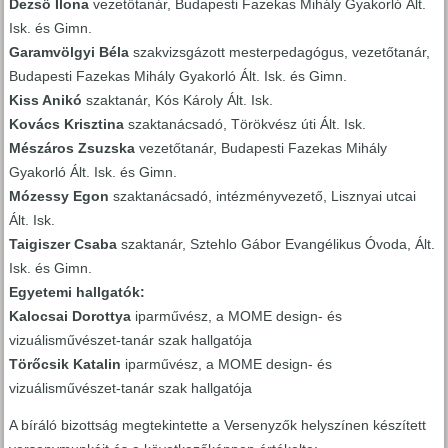
Dezső Ilona
vezetőtanár, Budapesti Fazekas Mihály Gyakorló Ált.
Isk. és Gimn.
Garamvölgyi Béla
szakvizsgázott mesterpedagógus, vezetőtanár,
Budapesti Fazekas Mihály Gyakorló Ált. Isk. és Gimn.
Kiss Anikó
szaktanár, Kós Károly Ált. Isk.
Kovács Krisztina
szaktanácsadó, Törökvész úti Ált. Isk.
Mészáros Zsuzska
vezetőtanár, Budapesti Fazekas Mihály
Gyakorló Ált. Isk. és Gimn.
Mózessy Egon
szaktanácsadó, intézményvezető, Lisznyai utcai
Ált. Isk.
Taigiszer Csaba
szaktanár, Sztehlo Gábor Evangélikus Óvoda, Ált.
Isk. és Gimn.
Egyetemi hallgatók:
Kalocsai Dorottya
iparművész, a MOME design- és
vizuálisművészet-tanár szak hallgatója
Törőcsik Katalin
iparművész, a MOME design- és
vizuálisművészet-tanár szak hallgatója
A bíráló bizottság megtekintette a Versenyzők helyszínen készített