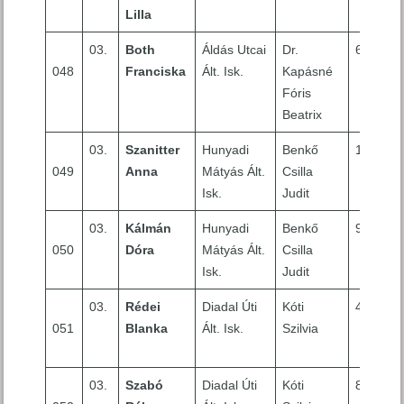
Lilla
03.
Both
Áldás Utcai
Dr.
6
048
Franciska
Ált. Isk.
Kapásné
Fóris
Beatrix
03.
Szanitter
Hunyadi
Benkő
10
049
Anna
Mátyás Ált.
Csilla
Isk.
Judit
03.
Kálmán
Hunyadi
Benkő
9
050
Dóra
Mátyás Ált.
Csilla
Isk.
Judit
03.
Rédei
Diadal Úti
Kóti
4
051
Blanka
Ált. Isk.
Szilvia
03.
Szabó
Diadal Úti
Kóti
8