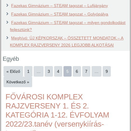
Fazekas Gimnázium – STEAM tagozat – Lufijárgány
Fazekas Gimnázium – STEAM tagozat – Golyópálya
Fazekas Gimnázium – STEAM tagozat – milyen gondolkodást
fejlesztünk?
Meghívó: ÚJ KÉPKORSZAK – ÖSSZETETT MONDATOK – A
KOMPLEX RAJZVERSENY 2026 LEGJOBB ALKOTÁSAI
Egyéb
« Előző
1
…
3
4
5
6
7
…
9
Következő »
FŐVÁROSI KOMPLEX
RAJZVERSENY 1. ÉS 2.
KATEGÓRIA 1-12. ÉVFOLYAM
2022/23.tanév (versenykiírás-