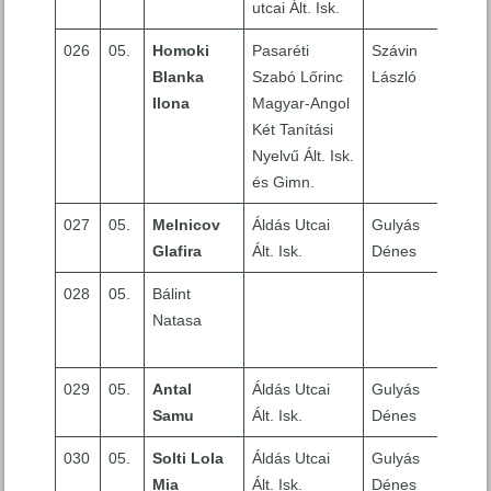
utcai Ált. Isk.
026
05.
Homoki
Pasaréti
Szávin
4
Blanka
Szabó Lőrinc
László
Ilona
Magyar-Angol
Két Tanítási
Nyelvű Ált. Isk.
és Gimn.
027
05.
Melnicov
Áldás Utcai
Gulyás
10
Glafira
Ált. Isk.
Dénes
028
05.
Bálint
ne
Natasa
jele
me
029
05.
Antal
Áldás Utcai
Gulyás
7
Samu
Ált. Isk.
Dénes
030
05.
Solti Lola
Áldás Utcai
Gulyás
9
Mia
Ált. Isk.
Dénes