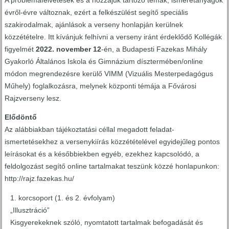
A problémafelvetések és a hozzájuk tartozó témák, ismeretanyagok
évről-évre változnak, ezért a felkészülést segítő speciális
szakirodalmak, ajánlások a verseny honlapján kerülnek
közzétételre. Itt kívánjuk felhívni a verseny iránt érdeklődő Kollégák
figyelmét
2022. november 12
-én, a Budapesti Fazekas Mihály
Gyakorló Általános Iskola és Gimnázium dísztermében/online
módon megrendezésre kerülő VIMM (Vizuális Mesterpedagógus
Műhely) foglalkozásra, melynek központi témája a Fővárosi
Rajzverseny lesz.
Elődöntő
Az alábbiakban tájékoztatási céllal megadott feladat-
ismertetésekhez a versenykiírás közzétételével egyidejűleg pontos
leírásokat és a későbbiekben egyéb, ezekhez kapcsolódó, a
feldolgozást segítő online tartalmakat teszünk közzé honlapunkon:
http://rajz.fazekas.hu/
korcsoport (1. és 2. évfolyam)
„Illusztráció”
Kisgyerekeknek szóló, nyomtatott tartalmak befogadását és