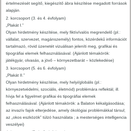
értelmezését segítő, kiegészítő ábra készítése megadott források
alapján.
korcsoport (3. és 4. évfolyam)
„Plakát I.”
Olyan hirdetmény készítése, mely fiktív/valós megrendelő (pl.:
vállalat, szervezet, magánszemély) fontos, közérdekű információt
tartalmazó, rövid üzenetét vizuálisan jeleníti meg, grafikai és
tipográfiai elemek felhasználásával. (Ajánlott témakörök:
játékgyár, olvasás, a jövő – környezetbarát – közlekedése)
korcsoport (5. és 6. évfolyam)
„Plakát II.”
Olyan hirdetmény készítése, mely helyi/globális (pl.:
környezetvédelmi, szociális, életmód) problémára reflektál, ill.
hívja fel a figyelmet grafikai és tipográfiai elemek
felhasználásával. (Ajánlott témakörök: a Balaton kékalgásodása;
az invazív fajok elterjedése, amely ökológiai problémákkal társul;
az „okos eszközök” túlzó használata ; a mesterséges intelligencia
veszélyei)