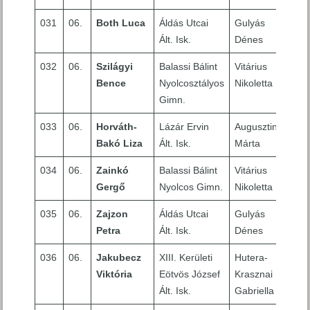
031
06.
Both Luca
Áldás Utcai
Gulyás
6
Ált. Isk.
Dénes
032
06.
Szilágyi
Balassi Bálint
Vitárius
10
Bence
Nyolcosztályos
Nikoletta
Gimn.
033
06.
Horváth-
Lázár Ervin
Augusztin
10
Bakó Liza
Ált. Isk.
Márta
034
06.
Zainkó
Balassi Bálint
Vitárius
8
Gergő
Nyolcos Gimn.
Nikoletta
035
06.
Zajzon
Áldás Utcai
Gulyás
9
Petra
Ált. Isk.
Dénes
036
06.
Jakubecz
XIII. Kerületi
Hutera-
3
Viktória
Eötvös József
Krasznai
Ált. Isk.
Gabriella