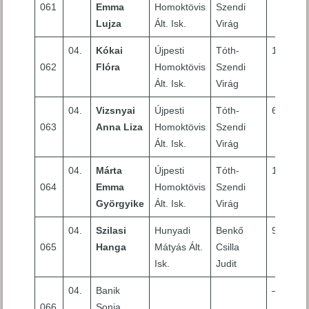
061
Emma
Homoktövis
Szendi
Lujza
Ált. Isk.
Virág
04.
Kókai
Újpesti
Tóth-
10
062
Flóra
Homoktövis
Szendi
Ált. Isk.
Virág
04.
Vizsnyai
Újpesti
Tóth-
6
063
Anna Liza
Homoktövis
Szendi
Ált. Isk.
Virág
04.
Márta
Újpesti
Tóth-
10
064
Emma
Homoktövis
Szendi
Györgyike
Ált. Isk.
Virág
04.
Szilasi
Hunyadi
Benkő
9
065
Hanga
Mátyás Ált.
Csilla
Isk.
Judit
04.
Banik
–
066
Sonia