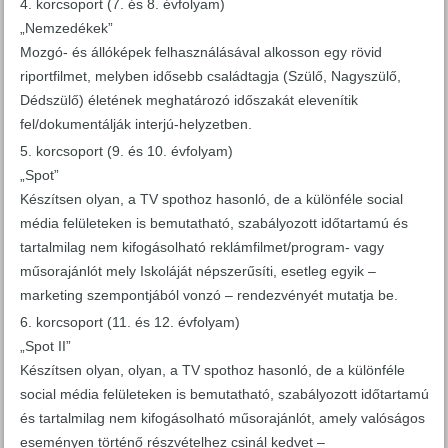
korcsoport (7. és 8. évfolyam)
„Nemzedékek”
Mozgó- és állóképek felhasználásával alkosson egy rövid
riportfilmet, melyben idősebb családtagja (Szülő, Nagyszülő,
Dédszülő) életének meghatározó időszakát elevenítik
fel/dokumentálják interjú-helyzetben.
korcsoport (9. és 10. évfolyam)
„Spot”
Készítsen olyan, a TV spothoz hasonló, de a különféle social
média felületeken is bemutatható, szabályozott időtartamú és
tartalmilag nem kifogásolható reklámfilmet/program- vagy
műsorajánlót mely Iskoláját népszerűsíti, esetleg egyik –
marketing szempontjából vonzó – rendezvényét mutatja be.
korcsoport (11. és 12. évfolyam)
„Spot II”
Készítsen olyan, olyan, a TV spothoz hasonló, de a különféle
social média felületeken is bemutatható, szabályozott időtartamú
és tartalmilag nem kifogásolható műsorajánlót, amely valóságos
eseményen történő részvételhez csinál kedvet –