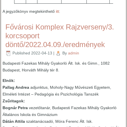
A jegyzőkönyv megtekinthető
itt
:
Fővárosi Komplex Rajzverseny/3.
korcsoport
döntő/2022.04.09./eredmények
Published
2022-04-13
|
By
admin
Budapesti Fazekas Mihály Gyakorló Ált. Isk. és Gimn., 1082
Budapest, Horváth Mihály tér 8.
Elnök:
Pallag Andrea
adjunktus, Moholy-Nagy Művészeti Egyetem,
Elméleti Intézet – Pedagógia és Pszichológia Tanszék
Zsűritagok:
Bognár Petra
vezetőtanár, Budapesti Fazekas Mihály Gyakorló
Általános Iskola és Gimnázium
Dátán Attila
szaktanácsadó, Móra Ferenc Ált. Isk.