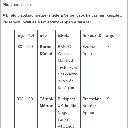
Általános Iskola
A bíráló bizottság megtekintette a Versenyzők helyszínen készített
versenymunkáit és a következőképpen értékelte:
reg.
évf.
név
iskola
felkészítő
anyag
fo
002
09.
Boros
BKSZC
Száraz
7
8
Dániel
Weiss
Anna
Manfréd
Technikum
Szakképző
iskola és
Kollégium
003
09.
Tárnok
Budapest
Brecsokné
9
9
Márton
XX. kerületi
Kertész
Nagy
Ágnes
László
Általános