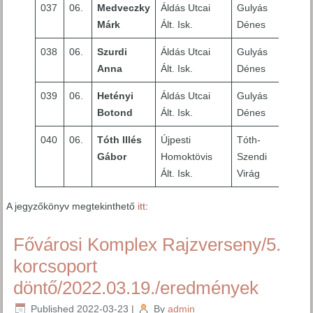
037
06.
Medveczky
Áldás Utcai
Gulyás
8
Márk
Ált. Isk.
Dénes
038
06.
Szurdi
Áldás Utcai
Gulyás
4
Anna
Ált. Isk.
Dénes
039
06.
Hetényi
Áldás Utcai
Gulyás
3
Botond
Ált. Isk.
Dénes
040
06.
Tóth Illés
Újpesti
Tóth-
10
Gábor
Homoktövis
Szendi
Ált. Isk.
Virág
A jegyzőkönyv megtekinthető
itt
:
Fővárosi Komplex Rajzverseny/5.
korcsoport
döntő/2022.03.19./eredmények
Published
2022-03-23
|
By
admin