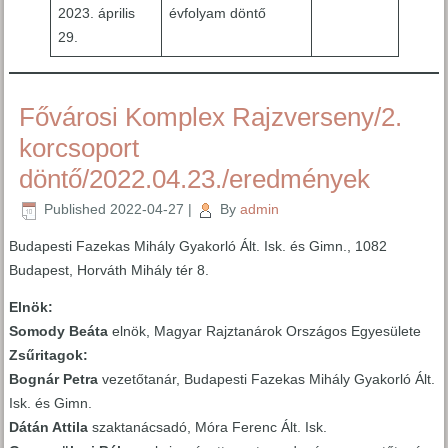
2023. április
évfolyam döntő
29.
Fővárosi Komplex Rajzverseny/2.
korcsoport
döntő/2022.04.23./eredmények
Published
2022-04-27
|
By
admin
Budapesti Fazekas Mihály Gyakorló Ált. Isk. és Gimn., 1082
Budapest, Horváth Mihály tér 8.
Elnök:
Somody Beáta
elnök, Magyar Rajztanárok Országos Egyesülete
Zsűritagok:
Bognár Petra
vezetőtanár, Budapesti Fazekas Mihály Gyakorló Ált.
Isk. és Gimn.
Dátán Attila
szaktanácsadó, Móra Ferenc Ált. Isk.