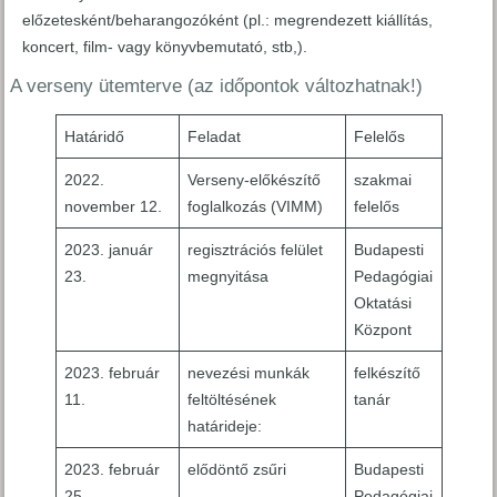
előzetesként/beharangozóként (pl.: megrendezett kiállítás,
koncert, film- vagy könyvbemutató, stb,).
A verseny ütemterve (az időpontok változhatnak!)
Határidő
Feladat
Felelős
2022.
Verseny-előkészítő
szakmai
november 12.
foglalkozás (VIMM)
felelős
2023. január
regisztrációs felület
Budapesti
23.
megnyitása
Pedagógiai
Oktatási
Központ
2023. február
nevezési munkák
felkészítő
11.
feltöltésének
tanár
határideje:
2023. február
elődöntő zsűri
Budapesti
25.
Pedagógiai