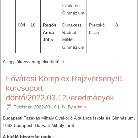
Iskola és
Gimnázium
004
10.
Regős
Dunakeszi
Precskó
8
9
Anna
Radnóti
Lilian
Júlia
Miklós
Gimnázium
A jegyzőkönyv megtekinthető
itt
:
Fővárosi Komplex Rajzverseny/6.
korcsoport
döntő/2022.03.12./eredmények
Published
2022-03-16
|
By
admin
Budapesti Fazekas Mihály Gyakorló Általános Iskola és Gimnázium,
1082 Budapest, Horváth Mihály tér 8.
A bíráló bizottság tagjai
: