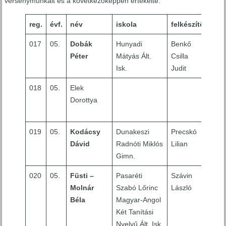
versenymunkáit és a következőképpen értékelte:
reg.
évf.
név
iskola
felkészítő
any
017
05.
Dobák
Hunyadi
Benkő
5
Péter
Mátyás Ált.
Csilla
Isk.
Judit
018
05.
Elek
ne
Dorottya
jele
me
019
05.
Kodácsy
Dunakeszi
Precskó
6
Dávid
Radnóti Miklós
Lilian
Gimn.
020
05.
Füsti –
Pasaréti
Szávin
5
Molnár
Szabó Lőrinc
László
Béla
Magyar-Angol
Két Tanítási
Nyelvű Ált. Isk.