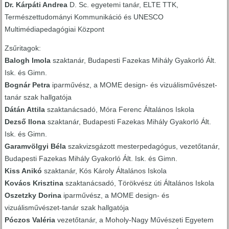
Dr. Kárpáti Andrea
D. Sc. egyetemi tanár, ELTE TTK,
Természettudományi Kommunikáció és UNESCO
Multimédiapedagógiai Központ
Zsűritagok:
Balogh Imola
szaktanár, Budapesti Fazekas Mihály Gyakorló Ált.
Isk. és Gimn.
Bognár Petra
iparművész, a MOME design- és vizuálisművészet-
tanár szak hallgatója
Dátán Attila
szaktanácsadó, Móra Ferenc Általános Iskola
Dezső Ilona
szaktanár, Budapesti Fazekas Mihály Gyakorló Ált.
Isk. és Gimn.
Garamvölgyi Béla
szakvizsgázott mesterpedagógus, vezetőtanár,
Budapesti Fazekas Mihály Gyakorló Ált. Isk. és Gimn.
Kiss Anikó
szaktanár, Kós Károly Általános Iskola
Kovács Krisztina
szaktanácsadó, Törökvész úti Általános Iskola
Oszetzky Dorina
iparművész, a MOME design- és
vizuálisművészet-tanár szak hallgatója
Póczos Valéria
vezetőtanár, a Moholy-Nagy Művészeti Egyetem