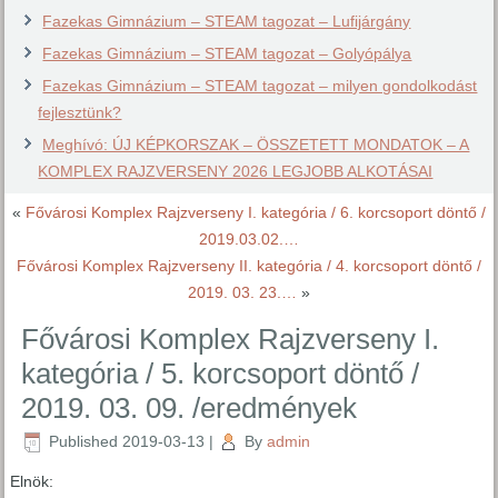
Fazekas Gimnázium – STEAM tagozat – Lufijárgány
Fazekas Gimnázium – STEAM tagozat – Golyópálya
Fazekas Gimnázium – STEAM tagozat – milyen gondolkodást
fejlesztünk?
Meghívó: ÚJ KÉPKORSZAK – ÖSSZETETT MONDATOK – A
KOMPLEX RAJZVERSENY 2026 LEGJOBB ALKOTÁSAI
«
Fővárosi Komplex Rajzverseny I. kategória / 6. korcsoport döntő /
2019.03.02.…
Fővárosi Komplex Rajzverseny II. kategória / 4. korcsoport döntő /
2019. 03. 23.…
»
Fővárosi Komplex Rajzverseny I.
kategória / 5. korcsoport döntő /
2019. 03. 09. /eredmények
Published
2019-03-13
|
By
admin
Elnök: