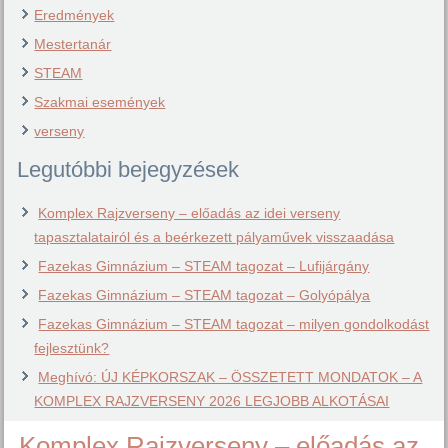
Eredmények
Mestertanár
STEAM
Szakmai események
verseny
Legutóbbi bejegyzések
Komplex Rajzverseny – előadás az idei verseny
tapasztalatairól és a beérkezett pályaművek visszaadása
Fazekas Gimnázium – STEAM tagozat – Lufijárgány
Fazekas Gimnázium – STEAM tagozat – Golyópálya
Fazekas Gimnázium – STEAM tagozat – milyen gondolkodást
fejlesztünk?
Meghívó: ÚJ KÉPKORSZAK – ÖSSZETETT MONDATOK – A
KOMPLEX RAJZVERSENY 2026 LEGJOBB ALKOTÁSAI
Komplex Rajzverseny – előadás az