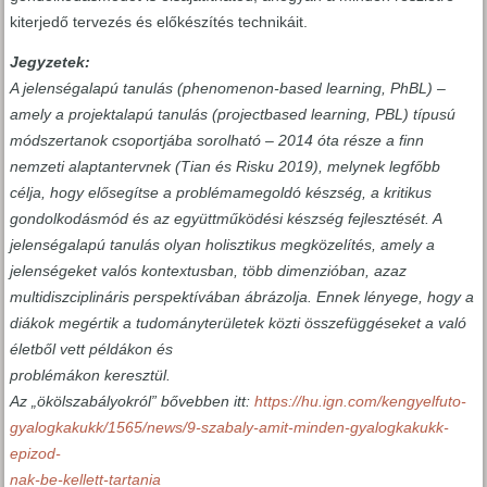
kiterjedő tervezés és előkészítés technikáit.
Jegyzetek:
A jelenségalapú tanulás (phenomenon-based learning, PhBL) –
amely a projektalapú tanulás (projectbased learning, PBL) típusú
módszertanok csoportjába sorolható – 2014 óta része a finn
nemzeti alaptantervnek (Tian és Risku 2019), melynek legfőbb
célja, hogy elősegítse a problémamegoldó készség, a kritikus
gondolkodásmód és az együttműködési készség fejlesztését. A
jelenségalapú tanulás olyan holisztikus megközelítés, amely a
jelenségeket valós kontextusban, több dimenzióban, azaz
multidiszciplináris perspektívában ábrázolja. Ennek lényege, hogy a
diákok megértik a tudományterületek közti összefüggéseket a való
életből vett példákon és
problémákon keresztül.
Az „ökölszabályokról” bővebben itt:
https://hu.ign.com/kengyelfuto-
gyalogkakukk/1565/news/9-szabaly-amit-minden-gyalogkakukk-
epizod-
nak-be-kellett-tartania