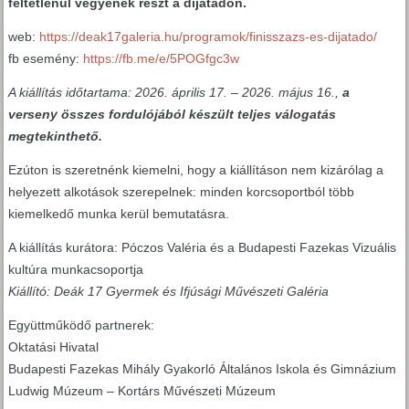
feltétlenül vegyenek részt a díjátadón.
web:
https://deak17galeria.hu/programok/finisszazs-es-dijatado/
fb esemény:
https://fb.me/e/5POGfgc3w
A kiállítás időtartama: 2026. április 17. – 2026. május 16.,
a
verseny összes fordulójából készült teljes válogatás
megtekinthető.
Ezúton is szeretnénk kiemelni, hogy a kiállításon nem kizárólag a
helyezett alkotások szerepelnek: minden korcsoportból több
kiemelkedő munka kerül bemutatásra.
A kiállítás kurátora: Póczos Valéria és a Budapesti Fazekas Vizuális
kultúra munkacsoportja
Kiállító: Deák 17 Gyermek és Ifjúsági Művészeti Galéria
Együttműködő partnerek:
Oktatási Hivatal
Budapesti Fazekas Mihály Gyakorló Általános Iskola és Gimnázium
Ludwig Múzeum – Kortárs Művészeti Múzeum