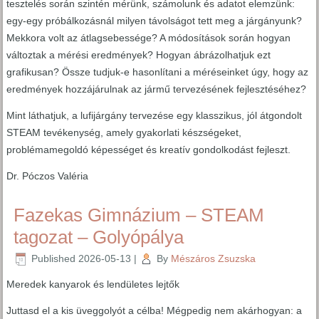
tesztelés során szintén mérünk, számolunk és adatot elemzünk:
egy-egy próbálkozásnál milyen távolságot tett meg a járgányunk?
Mekkora volt az átlagsebessége? A módosítások során hogyan
változtak a mérési eredmények? Hogyan ábrázolhatjuk ezt
grafikusan? Össze tudjuk-e hasonlítani a méréseinket úgy, hogy az
eredmények hozzájárulnak az jármű tervezésének fejlesztéséhez?
Mint láthatjuk, a lufijárgány tervezése egy klasszikus, jól átgondolt
STEAM tevékenység, amely gyakorlati készségeket,
problémamegoldó képességet és kreatív gondolkodást fejleszt.
Dr. Póczos Valéria
Fazekas Gimnázium – STEAM
tagozat – Golyópálya
Published
2026-05-13
|
By
Mészáros Zsuzska
Meredek kanyarok és lendületes lejtők
Juttasd el a kis üveggolyót a célba! Mégpedig nem akárhogyan: a