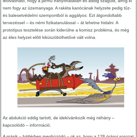
leolvasható, hogy a jármű irányíthatatlan és addig száguld, amíg ki
nem fogy az üzemanyaga. A rakéta kanócának helyzete pedig tűz-
és balesetvédelmi szempontból is aggályos. Ezt átgondoltabb
tervezéssel – és némi fizikatanulással – át lehetne hidalni. A
prototípus tesztelése során kiderülne a komisz probléma, és még
az éles helyzet előtt kiküszöbölhetővé vált volna.
Az abdukció eddig tartott, de idekívánkozik még néhány –
kapcsolódó – információ.
A másik – háttérben meghúzódó – ok az, hogy a 128 órányi sorozat