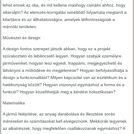
lehet ennek az oka, és mit kellene máshogy csinálni ahhoz, hogy
sikerüljön? Az elemzés-korrigálás ismétlődő folyamata megtanít a
kitartásra és az állhatatosságra, amelyek létfontosságúak a
mérnöki területen.
Művészet és design
A design fontos szerepet játszik abban, hogy ez a projekt
szórakoztató és lebilincselő legyen. Hogyan szabjuk személyre
járműveinket, hogyan lesz egyedi, frappáns, megjegyezhető és
látványos a működése és megjelenése? Hogyan befolyásolhatja a
design a funkcionalitást? Milyen kapcsolat van az esztétikum és a
hatékonyság között? Hogyan viszonyul egymáshoz a forma és a
funkció? Hogyan közelíthetjük meg a kérdést holisztikusan?
Matematika
A jármű felépítése, az anyag darabolása és illesztése során
méréseket és számításokat kell elvégeznünk. Mekkorák legyenek
az alkatrészek, hogy megfelelően csatlakozzanak egymáshoz? A