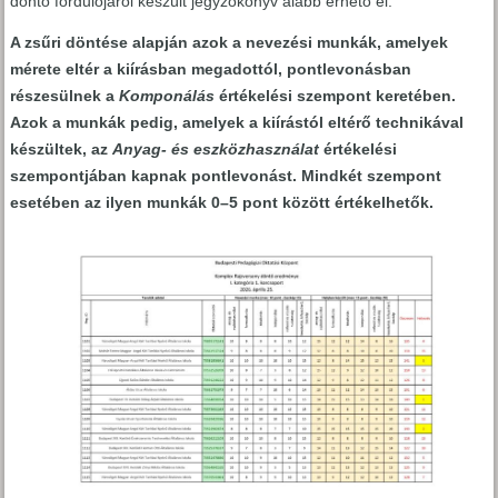
döntő fordulójáról készült jegyzőkönyv alább érhető el.
A zsűri döntése alapján azok a nevezési munkák, amelyek
mérete eltér a kiírásban megadottól, pontlevonásban
részesülnek a
Komponálás
értékelési szempont keretében.
Azok a munkák pedig, amelyek a kiírástól eltérő technikával
készültek, az
Anyag- és eszközhasználat
értékelési
szempontjában kapnak pontlevonást. Mindkét szempont
esetében az ilyen munkák 0–5 pont között értékelhetők.