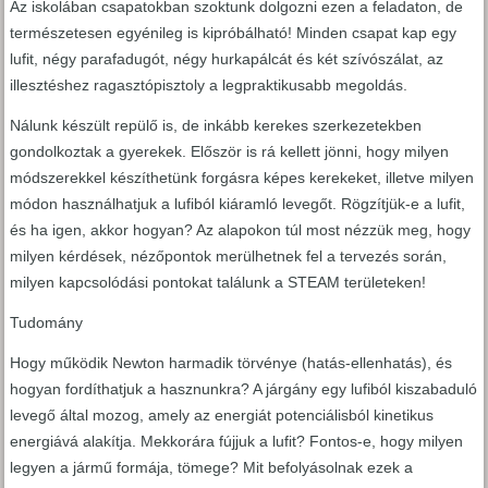
Az iskolában csapatokban szoktunk dolgozni ezen a feladaton, de
természetesen egyénileg is kipróbálható! Minden csapat kap egy
lufit, négy parafadugót, négy hurkapálcát és két szívószálat, az
illesztéshez ragasztópisztoly a legpraktikusabb megoldás.
Nálunk készült repülő is, de inkább kerekes szerkezetekben
gondolkoztak a gyerekek. Először is rá kellett jönni, hogy milyen
módszerekkel készíthetünk forgásra képes kerekeket, illetve milyen
módon használhatjuk a lufiból kiáramló levegőt. Rögzítjük-e a lufit,
és ha igen, akkor hogyan? Az alapokon túl most nézzük meg, hogy
milyen kérdések, nézőpontok merülhetnek fel a tervezés során,
milyen kapcsolódási pontokat találunk a STEAM területeken!
Tudomány
Hogy működik Newton harmadik törvénye (hatás-ellenhatás), és
hogyan fordíthatjuk a hasznunkra? A járgány egy lufiból kiszabaduló
levegő által mozog, amely az energiát potenciálisból kinetikus
energiává alakítja. Mekkorára fújjuk a lufit? Fontos-e, hogy milyen
legyen a jármű formája, tömege? Mit befolyásolnak ezek a