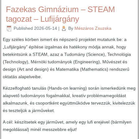
Fazekas Gimnázium – STEAM
tagozat – Lufijárgány
Published
2026-05-14
|
By
Mészáros Zsuzska
Egy széles körben ismert és népszerű projektet mutatunk be: a
„Lufijárgány” építése izgalmas és hatékony módja annak, hogy
betekintsünk a STEAM, azaz a Tudomány (Science), Technológia
(Technology), Mérnöki tudományok (Engineering), Művészet és
design (Art and design) és Matematika (Mathematics) rendszerű
oktatás alapelveibe.
Kézzelfogható tanulás (Hands-on learning) során ismerkedünk meg
alapvető tudományos fogalmakkal, kreatív problémamegoldást
alkalmazunk, és csoportként együttműködve tervezzük, kivitelezzük
és teszteljük a járműveket.
A cél: készítsetek egy járművet, amely egy lufi erejével (bármilyen
megoldással) minél messzebbre eljut!