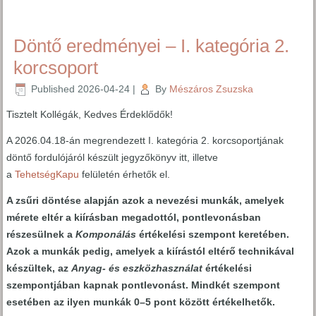
Döntő eredményei – I. kategória 2.
korcsoport
Published
2026-04-24
|
By
Mészáros Zsuzska
Tisztelt Kollégák, Kedves Érdeklődők!
A 2026.04.18-án megrendezett I. kategória 2. korcsoportjának
döntő fordulójáról készült jegyzőkönyv itt, illetve
a
TehetségKapu
felületén érhetők el.
A zsűri döntése alapján azok a nevezési munkák, amelyek
mérete eltér a kiírásban megadottól, pontlevonásban
részesülnek a
Komponálás
értékelési szempont keretében.
Azok a munkák pedig, amelyek a kiírástól eltérő technikával
készültek, az
Anyag- és eszközhasználat
értékelési
szempontjában kapnak pontlevonást. Mindkét szempont
esetében az ilyen munkák 0–5 pont között értékelhetők.