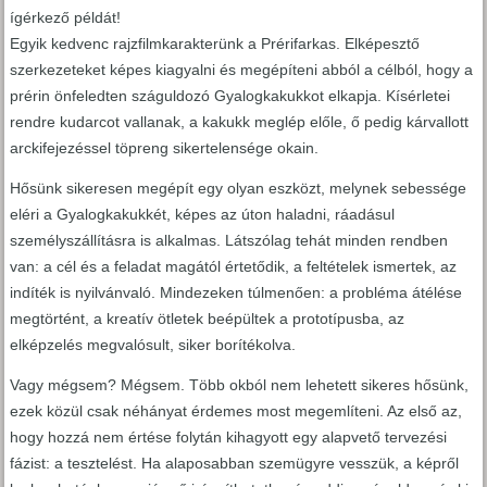
ígérkező példát!
Egyik kedvenc rajzfilmkarakterünk a Prérifarkas. Elképesztő
szerkezeteket képes kiagyalni és megépíteni abból a célból, hogy a
prérin önfeledten száguldozó Gyalogkakukkot elkapja. Kísérletei
rendre kudarcot vallanak, a kakukk meglép előle, ő pedig kárvallott
arckifejezéssel töpreng sikertelensége okain.
Hősünk sikeresen megépít egy olyan eszközt, melynek sebessége
eléri a Gyalogkakukkét, képes az úton haladni, ráadásul
személyszállításra is alkalmas. Látszólag tehát minden rendben
van: a cél és a feladat magától értetődik, a feltételek ismertek, az
indíték is nyilvánvaló. Mindezeken túlmenően: a probléma átélése
megtörtént, a kreatív ötletek beépültek a prototípusba, az
elképzelés megvalósult, siker borítékolva.
Vagy mégsem? Mégsem. Több okból nem lehetett sikeres hősünk,
ezek közül csak néhányat érdemes most megemlíteni. Az első az,
hogy hozzá nem értése folytán kihagyott egy alapvető tervezési
fázist: a tesztelést. Ha alaposabban szemügyre vesszük, a képről