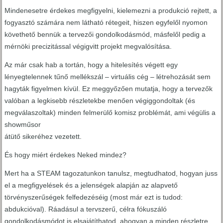
Mindenesetre érdekes megfigyelni, kielemezni a produkció rejtett, a
fogyasztó számára nem látható rétegeit, hiszen egyfelől nyomon
követhető bennük a tervezői gondolkodásmód, másfelől pedig a
mérnöki precizitással végigvitt projekt megvalósítása.
Az már csak hab a tortán, hogy a hitelesítés végett egy
lényegtelennek tűnő mellékszál – virtuális cég – létrehozását sem
hagyták figyelmen kívül. Ez meggyőzően mutatja, hogy a tervezők
valóban a legkisebb részletekbe menően végiggondoltak (és
megválaszoltak) minden felmerülő komisz problémát, ami végülis a
showműsor
átütő sikeréhez vezetett.
És hogy miért érdekes Neked mindez?
Mert ha a STEAM tagozatunkon tanulsz, megtudhatod, hogyan juss
el a megfigyelések és a jelenségek alapján az alapvető
törvényszerűségek felfedezéséig (most már ezt is tudod:
abdukcióval). Ráadásul a tervszerű, célra fókuszáló
gondolkodásmódot is elsajátíthatod, ahogyan a minden részletre