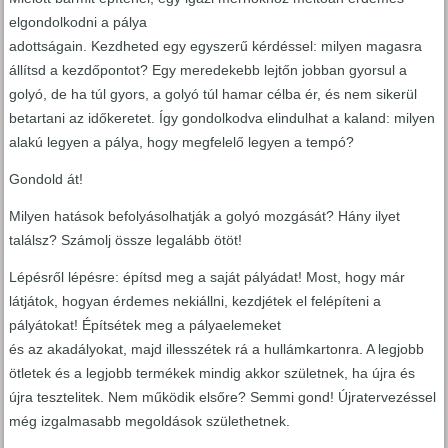
elgondolkodni a pálya
adottságain. Kezdheted egy egyszerű kérdéssel: milyen magasra
állítsd a kezdőpontot? Egy meredekebb lejtőn jobban gyorsul a
golyó, de ha túl gyors, a golyó túl hamar célba ér, és nem sikerül
betartani az időkeretet. Így gondolkodva elindulhat a kaland: milyen
alakú legyen a pálya, hogy megfelelő legyen a tempó?
Gondold át!
Milyen hatások befolyásolhatják a golyó mozgását? Hány ilyet
találsz? Számolj össze legalább ötöt!
Lépésről lépésre: építsd meg a saját pályádat! Most, hogy már
látjátok, hogyan érdemes nekiállni, kezdjétek el felépíteni a
pályátokat! Építsétek meg a pályaelemeket
és az akadályokat, majd illesszétek rá a hullámkartonra. A legjobb
ötletek és a legjobb termékek mindig akkor születnek, ha újra és
újra tesztelitek. Nem működik elsőre? Semmi gond! Újratervezéssel
még izgalmasabb megoldások születhetnek.