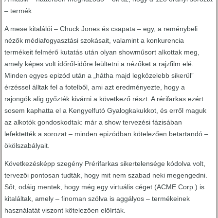
– termék
A mese kitalálói – Chuck Jones és csapata – egy, a reménybeli
nézők médiafogyasztási szokásait, valamint a konkurencia
termékeit felmérő kutatás után olyan showműsort alkottak meg,
amely képes volt időről-időre leültetni a nézőket a rajzfilm elé.
Minden egyes epizód után a „hátha majd legközelebb sikerül”
érzéssel álltak fel a fotelből, ami azt eredményezte, hogy a
rajongók alig győzték kivárni a következő részt. A rérifarkas ezért
sosem kaphatta el a Kengyelfutó Gyalogkakukkot, és erről maguk
az alkotók gondoskodtak: már a show tervezési fázisában
lefektették a sorozat – minden epizódban kötelezően betartandó –
ökölszabályait.
Következésképp szegény Prérifarkas sikertelensége kódolva volt,
tervezői pontosan tudták, hogy mit nem szabad neki megengedni.
Sőt, odáig mentek, hogy még egy virtuális céget (ACME Corp.) is
kitaláltak, amely – finoman szólva is aggályos – termékeinek
használatát viszont kötelezően előírták.