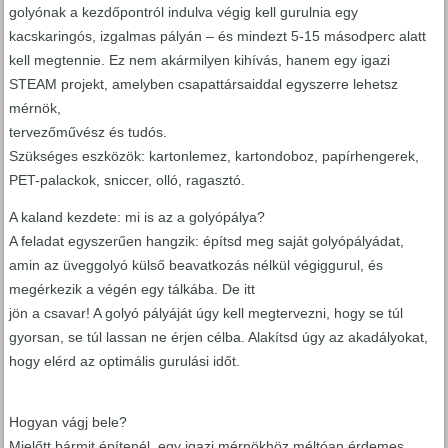
golyónak a kezdőpontról indulva végig kell gurulnia egy
kacskaringós, izgalmas pályán – és mindezt 5-15 másodperc alatt
kell megtennie. Ez nem akármilyen kihívás, hanem egy igazi
STEAM projekt, amelyben csapattársaiddal egyszerre lehetsz
mérnök,
tervezőművész és tudós.
Szükséges eszközök: kartonlemez, kartondoboz, papírhengerek,
PET-palackok, sniccer, olló, ragasztó.
A kaland kezdete: mi is az a golyópálya?
A feladat egyszerűen hangzik: építsd meg saját golyópályádat,
amin az üveggolyó külső beavatkozás nélkül végiggurul, és
megérkezik a végén egy tálkába. De itt
jön a csavar! A golyó pályáját úgy kell megtervezni, hogy se túl
gyorsan, se túl lassan ne érjen célba. Alakítsd úgy az akadályokat,
hogy elérd az optimális gurulási időt.
Hogyan vágj bele?
Mielőtt bármit építenél, egy igazi mérnökhöz méltóan érdemes