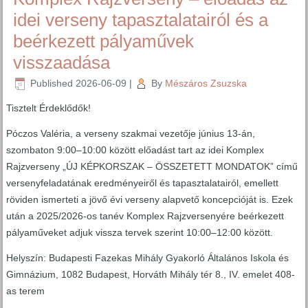
idei verseny tapasztalatairól és a
beérkezett pályaművek
visszaadása
Published
2026-06-09
|
By
Mészáros Zsuzska
Tisztelt Érdeklődők!
Póczos Valéria, a verseny szakmai vezetője június 13-án,
szombaton 9:00–10:00 között előadást tart az idei Komplex
Rajzverseny „ÚJ KÉPKORSZAK – ÖSSZETETT MONDATOK” című
versenyfeladatának eredményeiről és tapasztalatairól, emellett
röviden ismerteti a jövő évi verseny alapvető koncepcióját is. Ezek
után a 2025/2026-os tanév Komplex Rajzversenyére beérkezett
pályaműveket adjuk vissza tervek szerint 10:00–12:00 között.
Helyszín: Budapesti Fazekas Mihály Gyakorló Általános Iskola és
Gimnázium, 1082 Budapest, Horváth Mihály tér 8., IV. emelet 408-
as terem