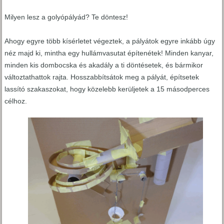
Milyen lesz a golyópályád? Te döntesz!
Ahogy egyre több kísérletet végeztek, a pályátok egyre inkább úgy
néz majd ki, mintha egy hullámvasutat építenétek! Minden kanyar,
minden kis dombocska és akadály a ti döntésetek, és bármikor
változtathattok rajta. Hosszabbítsátok meg a pályát, építsetek
lassító szakaszokat, hogy közelebb kerüljetek a 15 másodperces
célhoz.