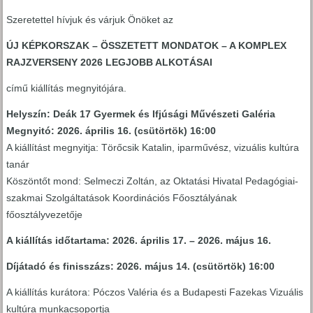
Szeretettel hívjuk és várjuk Önöket az
ÚJ KÉPKORSZAK – ÖSSZETETT MONDATOK – A KOMPLEX
RAJZVERSENY 2026 LEGJOBB ALKOTÁSAI
című kiállítás megnyitójára.
Helyszín: Deák 17 Gyermek és Ifjúsági Művészeti Galéria
Megnyitó: 2026. április 16. (csütörtök) 16:00
A kiállítást megnyitja: Törőcsik Katalin, iparművész, vizuális kultúra
tanár
Köszöntőt mond: Selmeczi Zoltán, az Oktatási Hivatal Pedagógiai-
szakmai Szolgáltatások Koordinációs Főosztályának
főosztályvezetője
A kiállítás időtartama: 2026. április 17. – 2026. május 16.
Díjátadó és finisszázs: 2026. május 14. (csütörtök) 16:00
A kiállítás kurátora: Póczos Valéria és a Budapesti Fazekas Vizuális
kultúra munkacsoportja