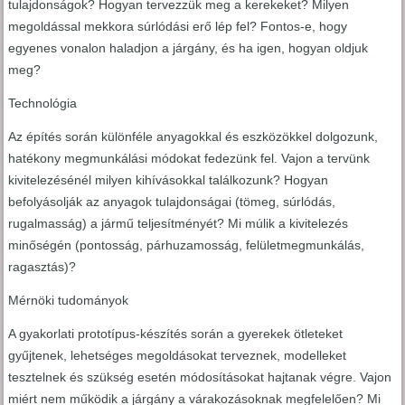
tulajdonságok? Hogyan tervezzük meg a kerekeket? Milyen
megoldással mekkora súrlódási erő lép fel? Fontos-e, hogy
egyenes vonalon haladjon a járgány, és ha igen, hogyan oldjuk
meg?
Technológia
Az építés során különféle anyagokkal és eszközökkel dolgozunk,
hatékony megmunkálási módokat fedezünk fel. Vajon a tervünk
kivitelezésénél milyen kihívásokkal találkozunk? Hogyan
befolyásolják az anyagok tulajdonságai (tömeg, súrlódás,
rugalmasság) a jármű teljesítményét? Mi múlik a kivitelezés
minőségén (pontosság, párhuzamosság, felületmegmunkálás,
ragasztás)?
Mérnöki tudományok
A gyakorlati prototípus-készítés során a gyerekek ötleteket
gyűjtenek, lehetséges megoldásokat terveznek, modelleket
tesztelnek és szükség esetén módosításokat hajtanak végre. Vajon
miért nem működik a járgány a várakozásoknak megfelelően? Mi