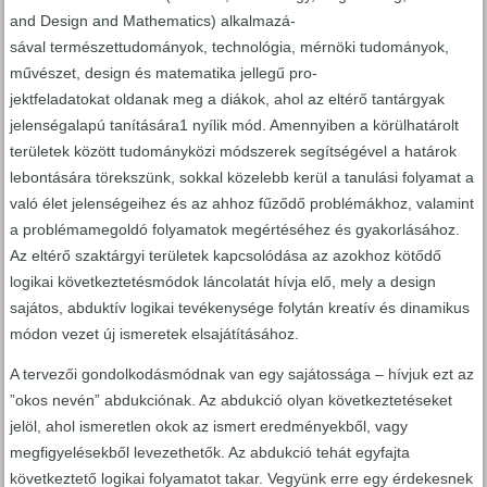
and Design and Mathematics) alkalmazá-
sával természettudományok, technológia, mérnöki tudományok,
művészet, design és matematika jellegű pro-
jektfeladatokat oldanak meg a diákok, ahol az eltérő tantárgyak
jelenségalapú tanítására1 nyílik mód. Amennyiben a körülhatárolt
területek között tudományközi módszerek segítségével a határok
lebontására törekszünk, sokkal közelebb kerül a tanulási folyamat a
való élet jelenségeihez és az ahhoz fűződő problémákhoz, valamint
a problémamegoldó folyamatok megértéséhez és gyakorlásához.
Az eltérő szaktárgyi területek kapcsolódása az azokhoz kötődő
logikai következtetésmódok láncolatát hívja elő, mely a design
sajátos, abduktív logikai tevékenysége folytán kreatív és dinamikus
módon vezet új ismeretek elsajátításához.
A tervezői gondolkodásmódnak van egy sajátossága – hívjuk ezt az
”okos nevén” abdukciónak. Az abdukció olyan következtetéseket
jelöl, ahol ismeretlen okok az ismert eredményekből, vagy
megfigyelésekből levezethetők. Az abdukció tehát egyfajta
következtető logikai folyamatot takar. Vegyünk erre egy érdekesnek