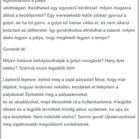
elgondolkodni a pálya
adottságain. Kezdheted egy egyszerű kérdéssel: milyen magasra
állítsd a kezdőpontot? Egy meredekebb lejtőn jobban gyorsul a
golyó, de ha túl gyors, a golyó túl hamar célba ér, és nem sikerül
betartani az időkeretet. Így gondolkodva elindulhat a kaland: milyen
alakú legyen a pálya, hogy megfelelő legyen a tempó?
Gondold át!
Milyen hatások befolyásolhatják a golyó mozgását? Hány ilyet
találsz? Számolj össze legalább ötöt!
Lépésről lépésre: építsd meg a saját pályádat! Most, hogy már
látjátok, hogyan érdemes nekiállni, kezdjétek el felépíteni a
pályátokat! Építsétek meg a pályaelemeket
és az akadályokat, majd illesszétek rá a hullámkartonra. A legjobb
ötletek és a legjobb termékek mindig akkor születnek, ha újra és
újra tesztelitek. Nem működik elsőre? Semmi gond! Újratervezéssel
még izgalmasabb megoldások születhetnek.