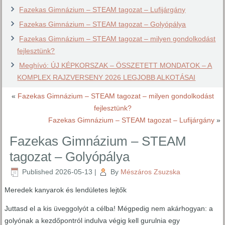
Fazekas Gimnázium – STEAM tagozat – Lufijárgány
Fazekas Gimnázium – STEAM tagozat – Golyópálya
Fazekas Gimnázium – STEAM tagozat – milyen gondolkodást
fejlesztünk?
Meghívó: ÚJ KÉPKORSZAK – ÖSSZETETT MONDATOK – A
KOMPLEX RAJZVERSENY 2026 LEGJOBB ALKOTÁSAI
«
Fazekas Gimnázium – STEAM tagozat – milyen gondolkodást
fejlesztünk?
Fazekas Gimnázium – STEAM tagozat – Lufijárgány
»
Fazekas Gimnázium – STEAM
tagozat – Golyópálya
Published
2026-05-13
|
By
Mészáros Zsuzska
Meredek kanyarok és lendületes lejtők
Juttasd el a kis üveggolyót a célba! Mégpedig nem akárhogyan: a
golyónak a kezdőpontról indulva végig kell gurulnia egy