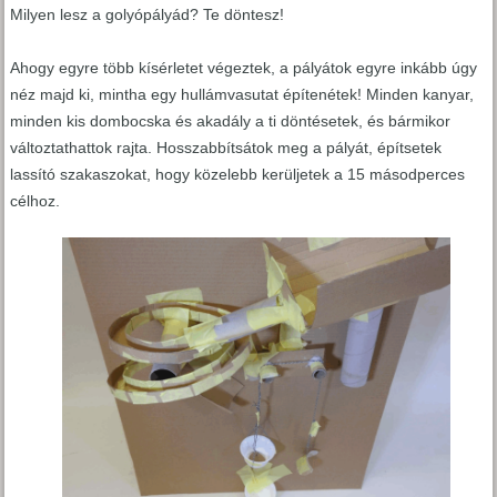
Milyen lesz a golyópályád? Te döntesz!
Ahogy egyre több kísérletet végeztek, a pályátok egyre inkább úgy
néz majd ki, mintha egy hullámvasutat építenétek! Minden kanyar,
minden kis dombocska és akadály a ti döntésetek, és bármikor
változtathattok rajta. Hosszabbítsátok meg a pályát, építsetek
lassító szakaszokat, hogy közelebb kerüljetek a 15 másodperces
célhoz.