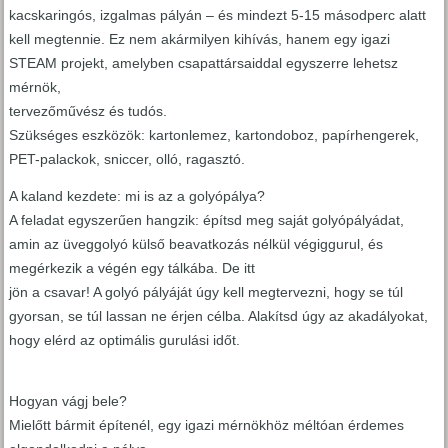
kacskaringós, izgalmas pályán – és mindezt 5-15 másodperc alatt
kell megtennie. Ez nem akármilyen kihívás, hanem egy igazi
STEAM projekt, amelyben csapattársaiddal egyszerre lehetsz
mérnök,
tervezőművész és tudós.
Szükséges eszközök: kartonlemez, kartondoboz, papírhengerek,
PET-palackok, sniccer, olló, ragasztó.
A kaland kezdete: mi is az a golyópálya?
A feladat egyszerűen hangzik: építsd meg saját golyópályádat,
amin az üveggolyó külső beavatkozás nélkül végiggurul, és
megérkezik a végén egy tálkába. De itt
jön a csavar! A golyó pályáját úgy kell megtervezni, hogy se túl
gyorsan, se túl lassan ne érjen célba. Alakítsd úgy az akadályokat,
hogy elérd az optimális gurulási időt.
Hogyan vágj bele?
Mielőtt bármit építenél, egy igazi mérnökhöz méltóan érdemes