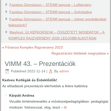
Fazekas Gimnázium – STEAM tagozat – Lufijárgány
Fazekas Gimnázium – STEAM tagozat – Golyópálya
Fazekas Gimnázium – STEAM tagozat – milyen gondolkodást
fejlesztünk?
Meghívó: ÚJ KÉPKORSZAK – ÖSSZETETT MONDATOK – A
KOMPLEX RAJZVERSENY 2026 LEGJOBB ALKOTÁSAI
«
Fővárosi Komplex Rajzverseny 2023.
Regisztrációs felületek megnyitása
»
VIMM 43. – Prezentációk
Published
2022-11-14
|
By
admin
Kedves Kollégák és Érdeklődők!
Az előadások prezentációi elérhetőek a linkre kattintva.
Kárpáti Andrea
Vizuális történetmesélés a művészetpedagógiában: pedagógiai
módszer. fotósorozat, vlog, teszt –
itt