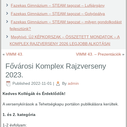
Fazekas Gimnázium – STEAM tagozat – Lufijárgány
Fazekas Gimnázium – STEAM tagozat – Golyópálya
Fazekas Gimnázium – STEAM tagozat – milyen gondolkodást
fejlesztünk?
Meghívó: ÚJ KÉPKORSZAK – ÖSSZETETT MONDATOK – A
KOMPLEX RAJZVERSENY 2026 LEGJOBB ALKOTÁSAI
«
VIMM 43.
VIMM 43. – Prezentációk
»
Fővárosi Komplex Rajzverseny
2023.
Published
2022-11-01
|
By
admin
Kedves Kollégák és Érdeklődők!
A versenykiírások a Tehetségkapu portálon publikálásra kerültek.
1. és 2. kategória
1-2 évfolyam: