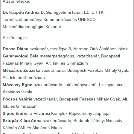
A zsűri elnöke:
Dr. Kárpáti Andrea D. Sc.
egyetemi tanár, ELTE TTK,
Természettudományi Kommunikáció és UNESCO
Multimédiapedagógiai Központ
A zsűri tagjai:
Docsa Diána
szaktanár, megfigyelő, Herman Ottó Általános Iskola
Garamvölgyi Béla
mesterpedagógus, vezetőtanár, Budapesti
Fazekas Mihály Gyak. Ált. Isk. és Gimnázium
Mészáros Zsuzska
vezető tanár, Budapesti Fazekas Mihály Gyak.
Ált. Isk. és Gimnázium
Mózessy Egon
szaktanácsadó, intézményvezető, Lisznyai utcai
Általános Iskola
Póczos Valéria
vezető tanár, Budapesti Fazekas Mihály Gyak. Ált.
Isk. és Gimnázium
Sipos Endre
, a Fővárosi Komplex Rajzverseny alapítója
Sztupár Klára Anna
szaktanácsadó, Budafok-Tétényi Násasdy
Kálmán AMI és Általános Iskola