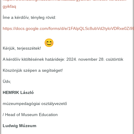
gyikfaq
Íme a kérdőív, tényleg rövid:
https://docs.google.com/forms/d/e/1FAIpQLSc8ubVd2tyloVDRxe0
Kérjük, terjesszétek!
A kérdőív kitöltésének határideje: 2024. november 28. csütörtök
Köszönjük szépen a segítséget!
Üdv,
HEMRIK László
múzeumpedagógiai osztályvezető
/ Head of Museum Education
Ludwig Múzeum