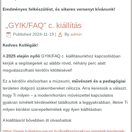
Eredményes felkészülést, és sikeres versenyt kívánunk!
„GYIK/FAQ” c. kiállítás
Published
2024-11-19
|
By
admin
Kedves Kollégák!
A
2025 elején nyíló
GYIK/FAQ c. kiállításunkhoz kapcsolódóan
kérjük a segítségetek az alábbi rövid, néhány perc alatt
megválaszolható kérdőív kitöltésével!
Ez a kérdőív elsősorban a múzeumi,
művészeti és a pedagógiai
területen dolgozó szakembereket célozza. Arra keressük a választ,
hogy Ti milyen – a modern/kortárs művészettel kapcsolatos
gyakran ismételt kérdésekkel találkoztok a leggyakrabban, illetve Ti
milyen kérdést szerepeltetnétek egy ilyen kiállításban.
A kiállításról bővebben itt olvashattok:
https://www.ludwigmuseum.hu/kiallitas/gyakran-ismetelt-kerdesek-