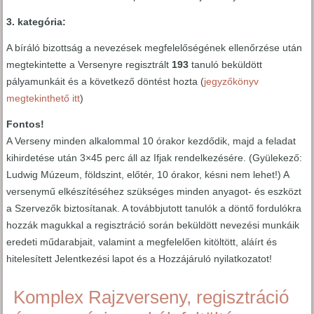
3. kategória:
A bíráló bizottság a nevezések megfelelőségének ellenőrzése után
megtekintette a Versenyre regisztrált
193
tanuló beküldött
pályamunkáit és a következő döntést hozta (
jegyzőkönyv
megtekinthető itt
)
Fontos!
A Verseny minden alkalommal 10 órakor kezdődik, majd a feladat
kihirdetése után 3×45 perc áll az Ifjak rendelkezésére. (Gyülekező:
Ludwig Múzeum, földszint, előtér, 10 órakor, késni nem lehet!) A
versenymű elkészítéséhez szükséges minden anyagot- és eszközt
a Szervezők biztosítanak. A továbbjutott tanulók a döntő fordulókra
hozzák magukkal a regisztráció során beküldött nevezési munkáik
eredeti műdarabjait, valamint a megfelelően kitöltött, aláírt és
hitelesített Jelentkezési lapot és a Hozzájáruló nyilatkozatot!
Komplex Rajzverseny, regisztráció