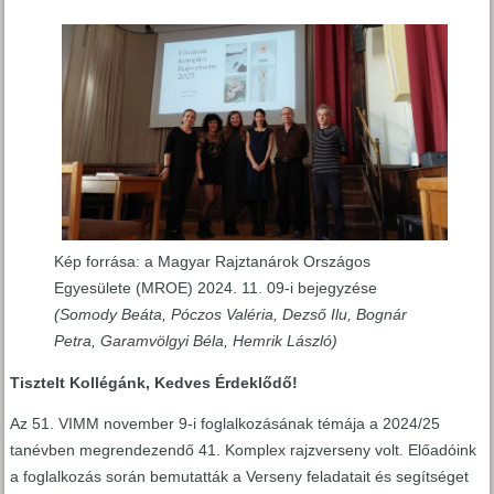
Kép forrása: a Magyar Rajztanárok Országos
Egyesülete (MROE) 2024. 11. 09-i bejegyzése
(Somody Beáta, Póczos Valéria, Dezső Ilu, Bognár
Petra, Garamvölgyi Béla, Hemrik László)
Tisztelt Kollégánk, Kedves Érdeklődő!
Az 51. VIMM november 9-i foglalkozásának témája a 2024/25
tanévben megrendezendő 41. Komplex rajzverseny volt. Előadóink
a foglalkozás során bemutatták a Verseny feladatait és segítséget