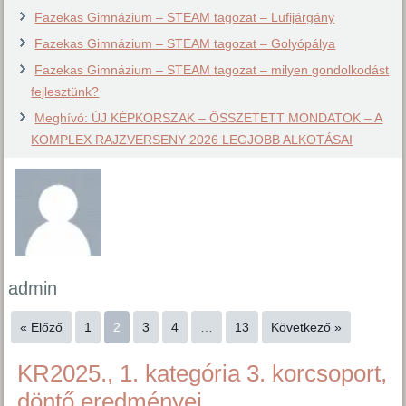
Fazekas Gimnázium – STEAM tagozat – Lufijárgány
Fazekas Gimnázium – STEAM tagozat – Golyópálya
Fazekas Gimnázium – STEAM tagozat – milyen gondolkodást
fejlesztünk?
Meghívó: ÚJ KÉPKORSZAK – ÖSSZETETT MONDATOK – A
KOMPLEX RAJZVERSENY 2026 LEGJOBB ALKOTÁSAI
admin
« Előző
1
2
3
4
…
13
Következő »
KR2025., 1. kategória 3. korcsoport,
döntő eredményei