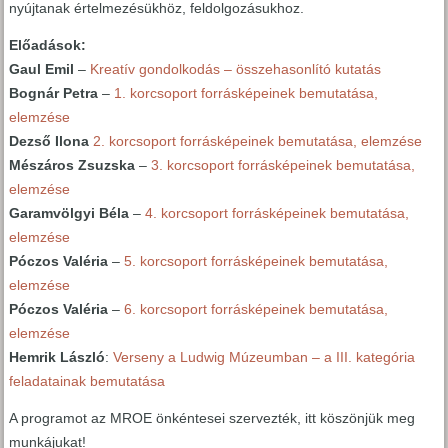
nyújtanak értelmezésükhöz, feldolgozásukhoz.
Előadások:
Gaul Emil
–
Kreatív gondolkodás – összehasonlító kutatás
Bognár Petra
–
1. korcsoport forrásképeinek bemutatása,
elemzése
Dezső Ilona
2. korcsoport forrásképeinek bemutatása, elemzése
Mészáros Zsuzska
–
3. korcsoport forrásképeinek bemutatása,
elemzése
Garamvölgyi Béla
–
4. korcsoport forrásképeinek bemutatása,
elemzése
Póczos Valéria
–
5. korcsoport forrásképeinek bemutatása,
elemzése
Póczos Valéria
–
6. korcsoport forrásképeinek bemutatása,
elemzése
Hemrik László
:
Verseny a Ludwig Múzeumban – a III. kategória
feladatainak bemutatása
A programot az MROE önkéntesei szervezték, itt köszönjük meg
munkájukat!