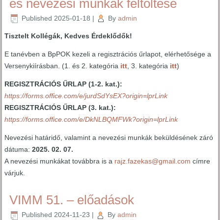
és nevezési munkák feltöltése
Published
2025-01-18
|
By
admin
Tisztelt Kollégák, Kedves Érdeklődők!
E tanévben a BpPOK kezeli a regisztrációs űrlapot, elérhetősége a
Versenykiírásban. (1. és 2. kategória
itt
, 3. kategória
itt
)
REGISZTRÁCIÓS ŰRLAP (1-2. kat.):
https://forms.office.com/e/jurdSdYsEX?origin=lprLink
REGISZTRÁCIÓS ŰRLAP (3. kat.)
:
https://forms.office.com/e/DkNLBQMFWk?origin=lprLink
Nevezési határidő, valamint a nevezési munkák beküldésének záró
dátuma:
2025. 02. 07.
A nevezési munkákat továbbra is a
rajz.fazekas@gmail.com
címre
várjuk.
VIMM 51. – előadások
Published
2024-11-23
|
By
admin