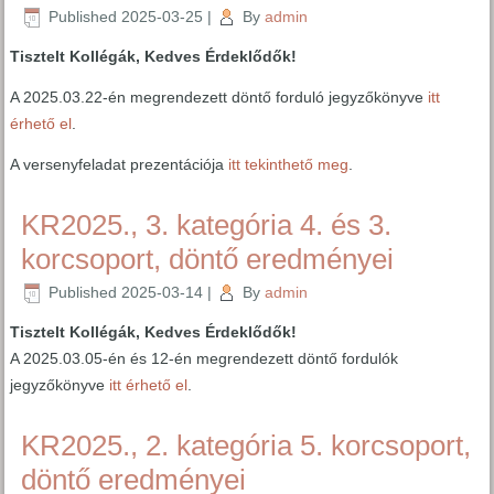
Published
2025-03-25
|
By
admin
Tisztelt Kollégák, Kedves Érdeklődők!
A 2025.03.22-én megrendezett döntő forduló jegyzőkönyve
itt
érhető el
.
A versenyfeladat prezentációja
itt tekinthető meg
.
KR2025., 3. kategória 4. és 3.
korcsoport, döntő eredményei
Published
2025-03-14
|
By
admin
Tisztelt Kollégák, Kedves Érdeklődők!
A 2025.03.05-én és 12-én megrendezett döntő fordulók
jegyzőkönyve
itt érhető el
.
KR2025., 2. kategória 5. korcsoport,
döntő eredményei