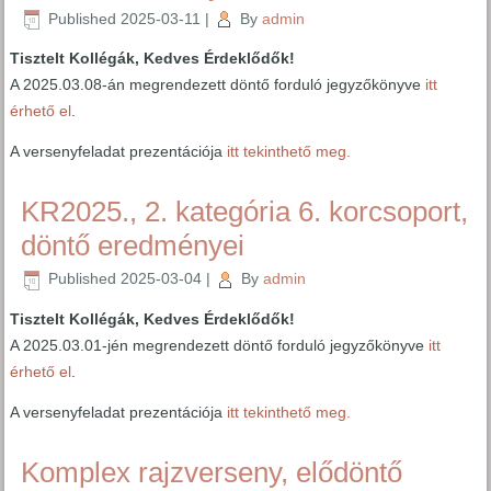
Published
2025-03-11
|
By
admin
Tisztelt Kollégák, Kedves Érdeklődők!
A 2025.03.08-án megrendezett döntő forduló jegyzőkönyve
itt
érhető el
.
A versenyfeladat prezentációja
itt tekinthető meg.
KR2025., 2. kategória 6. korcsoport,
döntő eredményei
Published
2025-03-04
|
By
admin
Tisztelt Kollégák, Kedves Érdeklődők!
A 2025.03.01-jén megrendezett döntő forduló jegyzőkönyve
itt
érhető el
.
A versenyfeladat prezentációja
itt tekinthető meg.
Komplex rajzverseny, elődöntő