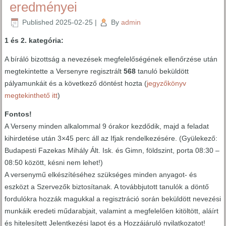
eredményei
Published
2025-02-25
|
By
admin
1 és 2. kategória:
A bíráló bizottság a nevezések megfelelőségének ellenőrzése után
megtekintette a Versenyre regisztrált
568
tanuló beküldött
pályamunkáit és a következő döntést hozta (
jegyzőkönyv
megtekinthető itt
)
Fontos!
A Verseny minden alkalommal 9 órakor kezdődik, majd a feladat
kihirdetése után 3×45 perc áll az Ifjak rendelkezésére. (Gyülekező:
Budapesti Fazekas Mihály Ált. Isk. és Gimn, földszint, porta 08:30 –
08:50 között, késni nem lehet!)
A versenymű elkészítéséhez szükséges minden anyagot- és
eszközt a Szervezők biztosítanak. A továbbjutott tanulók a döntő
fordulókra hozzák magukkal a regisztráció során beküldött nevezési
munkáik eredeti műdarabjait, valamint a megfelelően kitöltött, aláírt
és hitelesített Jelentkezési lapot és a Hozzájáruló nyilatkozatot!