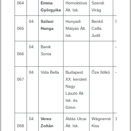
064
Emma
Homoktövis
Szendi
Györgyike
Ált. Isk.
Virág
04.
Szilasi
Hunyadi
Benkő
9
065
Hanga
Mátyás Ált.
Csilla
Isk.
Judit
04.
Banik
–
066
Sonia
04.
Vida Bella
Budapest
Őze Ildikó
–
067
XX. kerületi
Nagy
László Ált.
Isk. és
Gimn.
04.
Veres
Áldás Utcai
Wágnerné
10
068
Zoltán
Ált. Isk.
Kiss