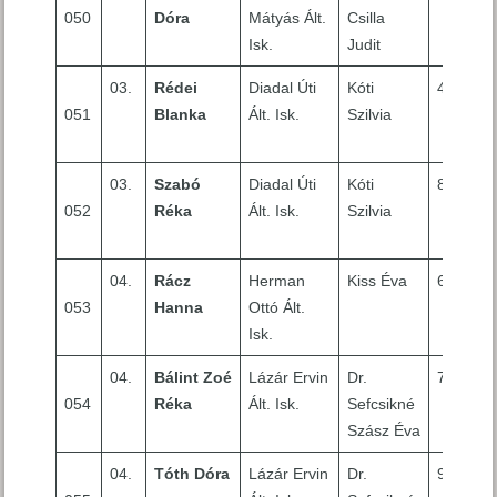
050
Dóra
Mátyás Ált.
Csilla
Isk.
Judit
03.
Rédei
Diadal Úti
Kóti
4
051
Blanka
Ált. Isk.
Szilvia
03.
Szabó
Diadal Úti
Kóti
8
052
Réka
Ált. Isk.
Szilvia
04.
Rácz
Herman
Kiss Éva
6
053
Hanna
Ottó Ált.
Isk.
04.
Bálint Zoé
Lázár Ervin
Dr.
7
054
Réka
Ált. Isk.
Sefcsikné
Szász Éva
04.
Tóth Dóra
Lázár Ervin
Dr.
9