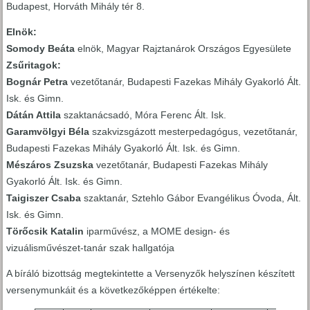
Budapest, Horváth Mihály tér 8.
Elnök:
Somody Beáta
elnök, Magyar Rajztanárok Országos Egyesülete
Zsűritagok:
Bognár Petra
vezetőtanár, Budapesti Fazekas Mihály Gyakorló Ált.
Isk. és Gimn.
Dátán Attila
szaktanácsadó, Móra Ferenc Ált. Isk.
Garamvölgyi Béla
szakvizsgázott mesterpedagógus, vezetőtanár,
Budapesti Fazekas Mihály Gyakorló Ált. Isk. és Gimn.
Mészáros Zsuzska
vezetőtanár, Budapesti Fazekas Mihály
Gyakorló Ált. Isk. és Gimn.
Taigiszer Csaba
szaktanár, Sztehlo Gábor Evangélikus Óvoda, Ált.
Isk. és Gimn.
Törőcsik Katalin
iparművész, a MOME design- és
vizuálisművészet-tanár szak hallgatója
A bíráló bizottság megtekintette a Versenyzők helyszínen készített
versenymunkáit és a következőképpen értékelte: