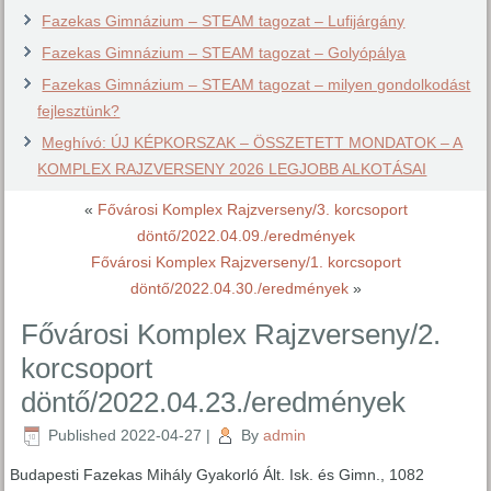
Fazekas Gimnázium – STEAM tagozat – Lufijárgány
Fazekas Gimnázium – STEAM tagozat – Golyópálya
Fazekas Gimnázium – STEAM tagozat – milyen gondolkodást
fejlesztünk?
Meghívó: ÚJ KÉPKORSZAK – ÖSSZETETT MONDATOK – A
KOMPLEX RAJZVERSENY 2026 LEGJOBB ALKOTÁSAI
«
Fővárosi Komplex Rajzverseny/3. korcsoport
döntő/2022.04.09./eredmények
Fővárosi Komplex Rajzverseny/1. korcsoport
döntő/2022.04.30./eredmények
»
Fővárosi Komplex Rajzverseny/2.
korcsoport
döntő/2022.04.23./eredmények
Published
2022-04-27
|
By
admin
Budapesti Fazekas Mihály Gyakorló Ált. Isk. és Gimn., 1082