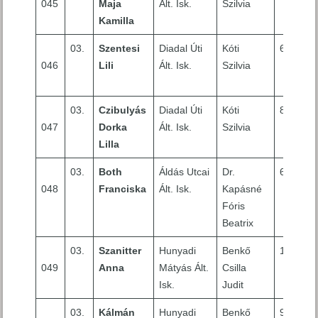
045
Maja
Ált. Isk.
Szilvia
Kamilla
03.
Szentesi
Diadal Úti
Kóti
6
046
Lili
Ált. Isk.
Szilvia
03.
Czibulyás
Diadal Úti
Kóti
8
047
Dorka
Ált. Isk.
Szilvia
Lilla
03.
Both
Áldás Utcai
Dr.
6
048
Franciska
Ált. Isk.
Kapásné
Fóris
Beatrix
03.
Szanitter
Hunyadi
Benkő
10
049
Anna
Mátyás Ált.
Csilla
Isk.
Judit
03.
Kálmán
Hunyadi
Benkő
9