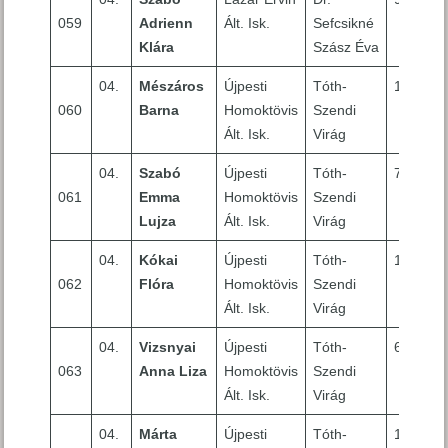
059
Adrienn
Ált. Isk.
Sefcsikné
Klára
Szász Éva
04.
Mészáros
Újpesti
Tóth-
10
060
Barna
Homoktövis
Szendi
Ált. Isk.
Virág
04.
Szabó
Újpesti
Tóth-
7
061
Emma
Homoktövis
Szendi
Lujza
Ált. Isk.
Virág
04.
Kókai
Újpesti
Tóth-
10
062
Flóra
Homoktövis
Szendi
Ált. Isk.
Virág
04.
Vizsnyai
Újpesti
Tóth-
6
063
Anna Liza
Homoktövis
Szendi
Ált. Isk.
Virág
04.
Márta
Újpesti
Tóth-
10