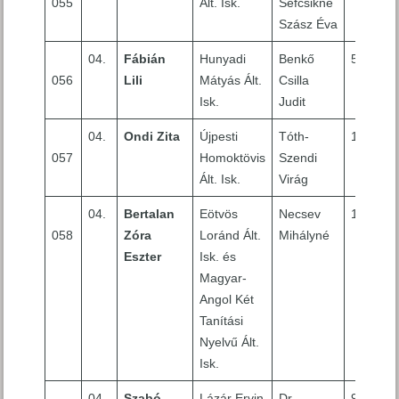
055
Ált. Isk.
Sefcsikné
Szász Éva
04.
Fábián
Hunyadi
Benkő
5
056
Lili
Mátyás Ált.
Csilla
Isk.
Judit
04.
Ondi Zita
Újpesti
Tóth-
10
057
Homoktövis
Szendi
Ált. Isk.
Virág
04.
Bertalan
Eötvös
Necsev
10
058
Zóra
Loránd Ált.
Mihályné
Eszter
Isk. és
Magyar-
Angol Két
Tanítási
Nyelvű Ált.
Isk.
04.
Szabó
Lázár Ervin
Dr.
9