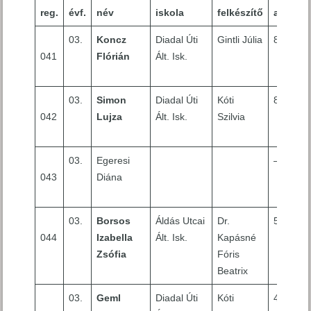
reg.
évf.
név
iskola
felkészítő
anyag
03.
Koncz
Diadal Úti
Gintli Júlia
8
041
Flórián
Ált. Isk.
03.
Simon
Diadal Úti
Kóti
8
042
Lujza
Ált. Isk.
Szilvia
03.
Egeresi
–
043
Diána
03.
Borsos
Áldás Utcai
Dr.
5
044
Izabella
Ált. Isk.
Kapásné
Zsófia
Fóris
Beatrix
03.
Geml
Diadal Úti
Kóti
4