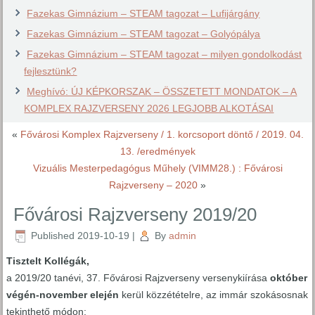
Fazekas Gimnázium – STEAM tagozat – Lufijárgány
Fazekas Gimnázium – STEAM tagozat – Golyópálya
Fazekas Gimnázium – STEAM tagozat – milyen gondolkodást
fejlesztünk?
Meghívó: ÚJ KÉPKORSZAK – ÖSSZETETT MONDATOK – A
KOMPLEX RAJZVERSENY 2026 LEGJOBB ALKOTÁSAI
«
Fővárosi Komplex Rajzverseny / 1. korcsoport döntő / 2019. 04.
13. /eredmények
Vizuális Mesterpedagógus Műhely (VIMM28.) : Fővárosi
Rajzverseny – 2020
»
Fővárosi Rajzverseny 2019/20
Published
2019-10-19
|
By
admin
Tisztelt Kollégák,
a 2019/20 tanévi, 37. Fővárosi Rajzverseny versenykiírása
október
végén-november elején
kerül közzétételre, az immár szokásosnak
tekinthető módon: